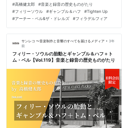
ル・サヴァイヴァーズの「Express To Your Heart」が彼
#
高橋健太郎
#
音楽と録音の歴史ものがたり
らの最大の成功作だった。だが、そこでつながりを深め
#
フィリーソウル
#
ギャンブル＆ハフ
#
Tighten Up
たアトランティック・レコードから1968年の春にデカい
#
アーチー・ベル&ザ・ドレルズ
#
フィラデルフィア
仕事が舞い込んだ。それは「Tighten Up」（タイトゥ
ン・アップ）を大ヒットさせたアーチー・ベル＆ザ・ド
レルズのプロデュースだった。 アーチー・ベル＆ザ・ド
•
サンレコ 〜音楽制作と音響のすべてを届けるメディア
3年
レルズは…
前
フィリー・ソウルの胎動とギャンブル＆ハフ＋ト
ム・ベル【Vol.119】音楽と録音の歴史ものがたり