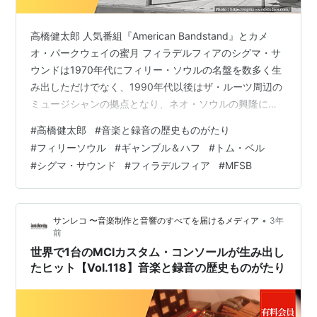
高橋健太郎 人気番組『American Bandstand』とカメ
オ・パークウェイの蜜月 フィラデルフィアのシグマ・サ
ウンドは1970年代にフィリー・ソウルの名盤を数多く生
み出しただけでなく、1990年代以後はザ・ルーツ周辺の
ミュージシャンの拠点となり、ネオ・ソウルの興隆にも
貢献した。この歴史的なスタジオは2014年に閉鎖された
#
高橋健太郎
#
音楽と録音の歴史ものがたり
が、同スタジオがあった212 North 12th Streetのビルデ
#
フィリーソウル
#
ギャンブル＆ハフ
#
トム・ベル
ィングは、現在でもフィラデルフィア市の歴史委員会が
#
シグマ・サウンド
#
フィラデルフィア
#
MFSB
管理する史跡として保存されている。残念ながら、僕は
同スタジオを訪れた経験はないのだが、Sigma Soundの
ステッカーが貼られた放出品のAPI 5…
•
サンレコ 〜音楽制作と音響のすべてを届けるメディア
3年
前
世界で1台のMCIカスタム・コンソールが生み出し
たヒット【Vol.118】音楽と録音の歴史ものがたり