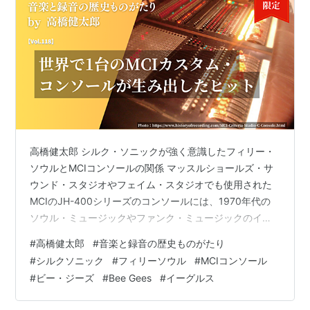
高橋健太郎 シルク・ソニックが強く意識したフィリー・
ソウルとMCIコンソールの関係 マッスルショールズ・サ
ウンド・スタジオやフェイム・スタジオでも使用された
MCIのJH-400シリーズのコンソールには、1970年代の
ソウル・ミュージックやファンク・ミュージックのイメ
ージもある。近年、それを再認識させたのがブルーノ・
#
高橋健太郎
#
音楽と録音の歴史ものがたり
マーズとアンダーソン・パークがタッグを組んだスーパ
#
シルクソニック
#
フィリーソウル
#
MCIコンソール
ーR&Bデュオ、シルク・ソニックだった。 シルク・ソニ
#
ビー・ジーズ
#
Bee Gees
#
イーグルス
ックは2021年3月に「リーヴ・ザ・ドア・オープン」で
デビュー。3枚のシングルを重ねた後、同年11月にデビュ