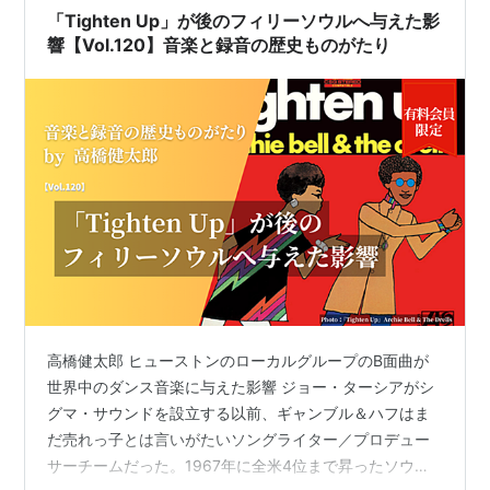
のも…
「Tighten Up」が後のフィリーソウルへ与えた影
響【Vol.120】音楽と録音の歴史ものがたり
高橋健太郎 ヒューストンのローカルグループのB面曲が
世界中のダンス音楽に与えた影響 ジョー・ターシアがシ
グマ・サウンドを設立する以前、ギャンブル＆ハフはま
だ売れっ子とは言いがたいソングライター／プロデュー
サーチームだった。1967年に全米4位まで昇ったソウ