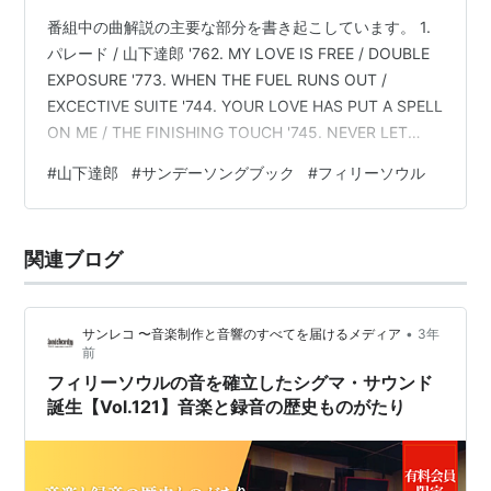
番組中の曲解説の主要な部分を書き起こしています。 1.
パレード / 山下達郎 '762. MY LOVE IS FREE / DOUBLE
EXPOSURE '773. WHEN THE FUEL RUNS OUT /
EXCECTIVE SUITE '744. YOUR LOVE HAS PUT A SPELL
ON ME / THE FINISHING TOUCH '745. NEVER LET
YOU GET AWAY FROM ME / ANTHONY WHITE '766.
#
山下達郎
#
サンデーソングブック
#
フィリーソウル
ONLY TO YOU / TEDDY PENDERGRASS '827. NEWSY
NEIGHBORS …
関連ブログ
•
サンレコ 〜音楽制作と音響のすべてを届けるメディア
3年
前
フィリーソウルの音を確立したシグマ・サウンド
誕生【Vol.121】音楽と録音の歴史ものがたり