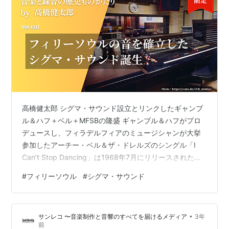
高橋健太郎 シグマ・サウンド設立とリンクしたギャンブ
ル＆ハフ＋ベル＋MFSBの隆盛 ギャンブル＆ハフがプロ
デュースし、フィラデルフィアのミュージシャンが大挙
参加したアーチー・ベル＆ザ・ドレルズのシングル「I
Can’t Stop Dancing」は1968年7月にリリースされた。
「You're Such A Beautiful Child」をB面に置いたこのシ
#
フィリーソウル
#
シグマ・サウンド
ングルは「Tighten Up」には遠く及ばなかったものの、
同年8月にはR&Bチャートの5位まで昇るヒットを記録し
た。 ジョー・ターシアがフィラデルアフィアの212
•
サンレコ 〜音楽制作と音響のすべてを届けるメディア
3年
North 12th Streetにシグマ・サウンドをオープンさせた
前