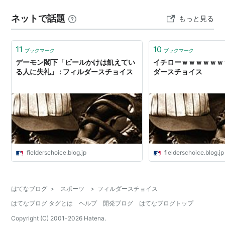
ネットで話題
もっと見る
11
10
ブックマーク
ブックマーク
デーモン閣下「ビールかけは飢えてい
イチローｗｗｗｗｗｗｗ
る人に失礼」 : フィルダースチョイス
ダースチョイス
fielderschoice.blog.jp
fielderschoice.blog.jp
はてなブログ
>
スポーツ
>
フィルダースチョイス
はてなブログ タグとは
ヘルプ
開発ブログ
はてなブログトップ
Copyright (C) 2001-
2026
Hatena.