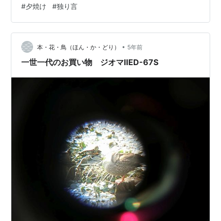
#
夕焼け
#
独り言
廃止しない 「健康保険証との違い」と国家公安委員長(朝
日新聞デジタル)
https://news.yahoo.co.jp/articles/6a702949b878afbb7
4fccb9950faea4e3818da5d PayPayが…
•
本・花・鳥（ほん・か・どり）
5年前
一世一代のお買い物 ジオマⅡED-67S