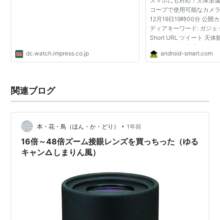
スマホにも対応！天体望
コープで使用可能なカメラ
12月19日19時00分 公開
ディアキーワード: ガジェ
Short URL ツイート 
チングなどを趣味にして
dc.watch.impress.co.jp
android-smart.com
った光景を写真として残
人は多いだろう。...
関連ブログ
•
本・花・鳥（ほん・か・どり）
1年前
16倍～48倍ズーム接眼レンズを買っちった（ゆる
キャン△しまりん風）