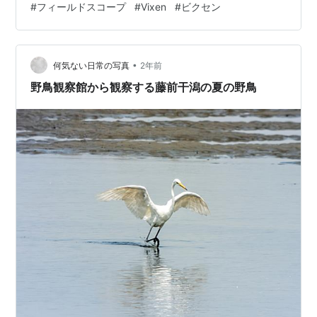
#
フィールドスコープ
#
Vixen
#
ビクセン
くらいのレベルのバーダーにはちょうどいいかも。ボラ
ンティアスタッフをしている野鳥観察会会場の森は日本
野鳥の会が受託運営しているが、レンジャーのひとりが
•
Vixenのスコープを使っているらしく、プロが使うくらい
何気ない日常の写真
2年前
だから悪いものではないのだろう（と思いたい）。 普段
野鳥観察館から観察する藤前干潟の夏の野鳥
使っている接眼レンズは25倍の…