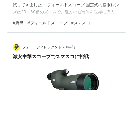
試してきました。 フィールドスコープ 固定式の接眼レン
ズは20～60倍のズームで、遠方の被写体を視界に導入す
るのは容易でした。 SVBONY SV28 テレ端の60倍で被写
#
野鳥
#
フィールドスコープ
#
スマスコ
体を追えるよう、オープンドットサイトをブラケットで
装着しました。 SVBONY SV28 行徳野鳥観察舎『あいね
すと』で無料貸出されたKOWA TSN-602と比較しても、
•
素人目には遜色無い見え具合に思えました。
フォト・ディレッタント
6年前
cosinon.hatebl…
激安中華スコープでスマスコに挑戦