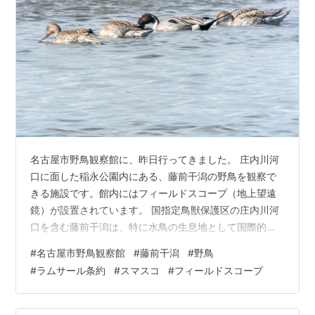
名古屋市野鳥観察館に、昨日行ってきました。 庄内川河
口に面した稲永公園内にある、藤前干潟の野鳥を観察で
きる施設です。館内にはフィールドスコープ（地上望遠
鏡）が設置されています。 国指定鳥獣保護区の庄内川河
口を含む藤前干潟は、特に水鳥の生息地として国際的に
重要な干潟としてラムサール条約登録湿地となっていま
#
名古屋市野鳥観察館
#
藤前干潟
#
野鳥
す。 干潮時刻の13時02分に合わせて行きましたが、潮位
#
ラムサール条約
#
スマスコ
#
フィールドスコープ
予測が79cmと高めで近くに干潟が現れないため、野鳥が
遠くなってしまいます。 私の小型フィールドスコープを
使ったスマスコの合成焦点距離980mmでは、残念ながら