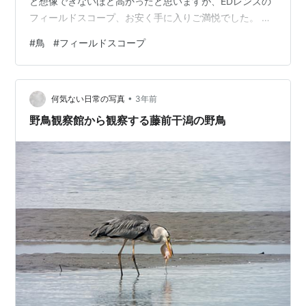
と想像できないほど高かったと思いますが、EDレンズの
フィールドスコープ、お安く手に入りご満悦でした。 で
も、レンズにキャップがなくて、すぐに大きなレンズは
#
鳥
#
フィールドスコープ
汚れてしまいます。 何かキャップにできないか探してい
ると、ピッタリな物発見。味付のりの瓶の蓋です。 ピッ
タリ！ 内側に、隙間テープを貼って、すぐに取れないよ
•
うに。 でも一周するときつくてはめることができません
何気ない日常の写真
3年前
でした。3カ所に小さく切って貼りました。 う～ん、賞
野鳥観察館から観察する藤前干潟の野鳥
味期限付ですが、いい感じです。