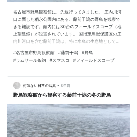
名古屋市野鳥観察館に、先週行ってきました。 庄内川河
口に面した稲永公園内にある、藤前干潟の野鳥を観察で
きる施設です。館内には30台のフィールドスコープ（地
上望遠鏡）が設置されています。 国指定鳥獣保護区の庄
内川河口を含む藤前干潟は、特に水鳥の生息地として国
際的に重要な干潟としてラムサール条約登録湿地となっ
#
名古屋市野鳥観察館
#
藤前干潟
#
野鳥
ています。 私の小型フィールドスコープを使ったスマス
#
ラムサール条約
#
スマスコ
#
フィールドスコープ
コで藤前干潟の野鳥を観察するには、干潮の潮位予測が
50cm以下でないと近くに干潟が現れずに野鳥が遠くなっ
てしまいます。 www.sxvblog.com 今回は、干潮時間12
時02分の潮位予測17cmと絶好の条件でしたが、名古屋の
•
何気ない日常の写真
3年前
予想最高気温が…
野鳥観察館から観察する藤前干潟の冬の野鳥