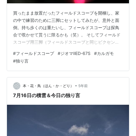
買ったまま放置だったフィールドスコープを開梱し、家
の中で練習のために三脚にセットしてみたが、意外と面
倒。持ち歩くのは重たいし、フィールドスコープは探鳥
会で覗かせて貰うに限るかも（笑）。 そしてフィールド
スコープ用三脚（フィールドスコープと同じビクセン製
で1万ほど）のパンハンドルが意外と不自由だった。もっ
#
フィールドスコープ
#
ジオマⅡED-67S
#
カルガモ
と上下左右自由自在に動かせるものかと・・・。でも装
#
独り言
着を変えてみたらちゃんと動いた。付け方間違えたか。
と言う訳でフィールドスコープをフィールドに持ち出し
てみた。近所の遊水地に行ってみたが、見られたのはカ
ルガモとアカミミガメだけ。時期が悪いなぁ。 カメラを
•
本・花・鳥（ほん・か・どり）
5年前
接眼レンズに押しつけてコリメート法やってみ…
7月16日の積雲＆今日の独り言