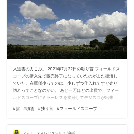
入道雲の力こぶ。 2021年7月22日の独り言 フィールドス
コープの購入先で販売終了になっていたのがまた復活し
ていた。在庫僅少ってのは、少しずつ仕入れてすぐ売り
切れってことなのかい。 あと一万ほどの出費で、フィー
ルドスコープにミラーレスを接続してデジスコが出来そ
う。ただ、デジスコは機動力なさそうだからあまりやる
#
雲
#
積雲
#
独り言
#
フィールドスコープ
気にはなれん。あ、月を撮るとかなら良さげ。 おや、台
湾でも売ってる。
https://www.books.com.tw/products/N011484070?
•
loc=M_0020_035 購入したフィールドスコープを検索し
フォト・ディレッタント
6年前