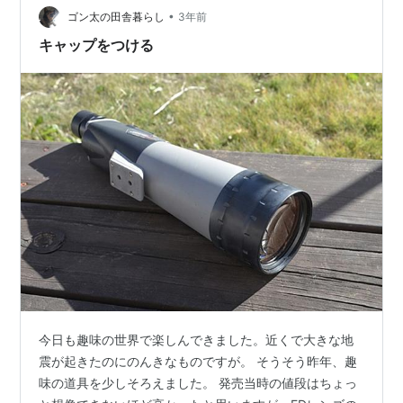
歯が立たないです（笑）。 www.sxvblog.com 野鳥観察
•
ゴン太の田舎暮らし
3年前
館の中型フィー…
キャップをつける
今日も趣味の世界で楽しんできました。近くで大きな地
震が起きたのにのんきなものですが。 そうそう昨年、趣
味の道具を少しそろえました。 発売当時の値段はちょっ