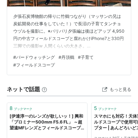
夕張石炭博物館の帰りに竹鶴つながり（マッサンの兄は
炭鉱開発の仕事をしていた！）で長沼の子育てタンチョ
ウヅルを撮影に。※バリバリ夕張編は後ほどアップ 4,950
円の中古フィールドスコープと腐れかけiPhone7と330円
三脚での撮影w 人間くらいの大きさ。
limutelemark.hatenablog.com 貸切でした！しかも今日
#
バードウォッチング
#
丹頂鶴
#
子育て
は3羽もいましたよ！夫婦と子供かな？そして母さんは巣
#
フィールドスコープ
から離れず首だけキョロキョロ！ほんとに卵抱いてるか
は後日長沼町から発表されるかなー 札幌郊外でツルが見
れるなんてね。去年まで知りませんでした。 動画みてね
ネットで話題
もっと見る
ー⇩ youtu.be https://hokkaido.e…
8
5
ブックマーク
ブックマーク
[伊達淳一のレンズが欲しいッ！] 興和
スマホにも対応！天体
「プロミナー500mm F5.6 FL」 ～超
ルドスコープで使用可
望遠MFレンズとフィールドスコープ
プター | あんどろい
の1台2役