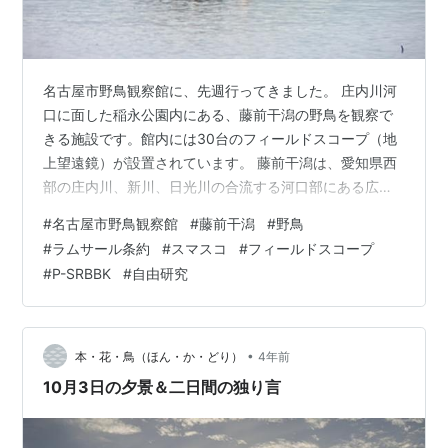
名古屋市野鳥観察館に、先週行ってきました。 庄内川河
口に面した稲永公園内にある、藤前干潟の野鳥を観察で
きる施設です。館内には30台のフィールドスコープ（地
上望遠鏡）が設置されています。 藤前干潟は、愛知県西
部の庄内川、新川、日光川の合流する河口部にある広大
な干潟です。 国指定鳥獣保護区の庄内川河口を含む藤前
#
名古屋市野鳥観察館
#
藤前干潟
#
野鳥
干潟は、特に水鳥の生息地として国際的に重要な干潟と
#
ラムサール条約
#
スマスコ
#
フィールドスコープ
してラムサール条約登録湿地となっています。 先日、レ
#
P-SRBBK
#
自由研究
タッチソフトのAdobe Photoshopに追加されたAIノイズ
除去機能により、スマートフォンのSony Xperia 5 Ⅱの
RAW画像の画質向上を確認できたので、スマスコによる
野鳥観察…
•
本・花・鳥（ほん・か・どり）
4年前
10月3日の夕景＆二日間の独り言