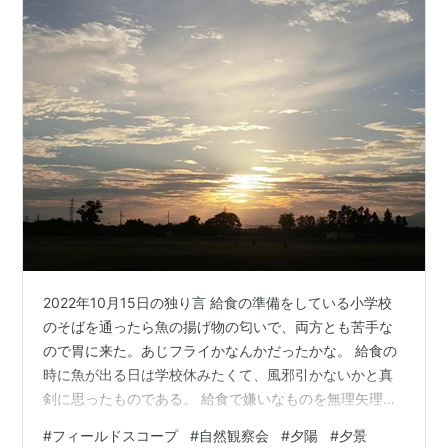
2022年10月15日の独り言 給食の準備をしている小学校
のそばを通ったら魚の揚げ物の匂いで、両方とも苦手な
ので胃に来た。あじフライかなんかだったかな。 給食の
時に魚が出る日は学校休みたくて、風邪引かないかと真
剣に思ったものである。 給食で嫌いなものを無理矢理食
べさせるって児童虐待だったよなぁと今にして思う。 政
#
フィールドスコープ
#
自然観察会
#
夕陽
#
夕景
治家・官僚の縄張り意識の発露？【引用】運転免許証は