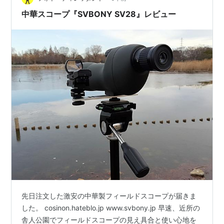
てみると、聞いたことないような通販サイトで衝撃的な
中華スコープ『SVBONY SV28』レビュー
価格で売られてい…
先日注文した激安の中華製フィールドスコープが届きま
した。 cosinon.hateblo.jp www.svbony.jp 早速、近所の
舎人公園でフィールドスコープの見え具合と使い心地を