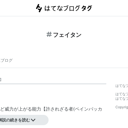
フェイタン
連ブログ
】
はてな
はてな
はてな
Copyrig
ど威力が上がる能力【
許されざる者
(
ペインパッカ
解説の続きを読む