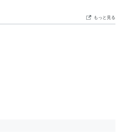
もっと見る
イランド
を、マフィアから強奪、ゲーム内に入り、プ
一派と戦い、居城に陣取る
キメラアント
を駆逐した