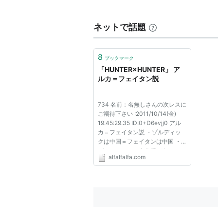
幻影旅団
の団員。
ネットで話題
フィンクス
とともに
グリードア
レイヤーを多数殺害した。
8
流星街
に乗り込んできた
ザザン
ブックマーク
「HUNTER×HUNTER」 ア
ルカ＝フェイタン説
734 名前：名無しさんの次レスに
ご期待下さい :2011/10/14(金)
19:45:29.35 ID:0+D6evjj0 アル
カ＝フェイタン説 ・ゾルディッ
クは中国＝フェイタンは中国 ・
ゾルディックは変化系が多い＝フ
alfalfalfa.com
ェイタンは変化系 ・ゾルディッ
ク家は拷問好き＝フェイタンは拷
問好き ・目つきがゾルディック
家の人間にそっくり ・旅団で一
番体...