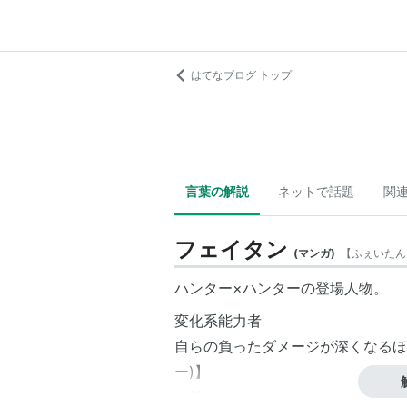
はてなブログ トップ
言葉の解説
ネットで話題
関
フェイタン
(
マンガ
)
【
ふぇいたん
ハンター×ハンターの登場人物。
変化系
能力者
自らの負ったダメージが深くなるほ
ー
)】
を持つ。