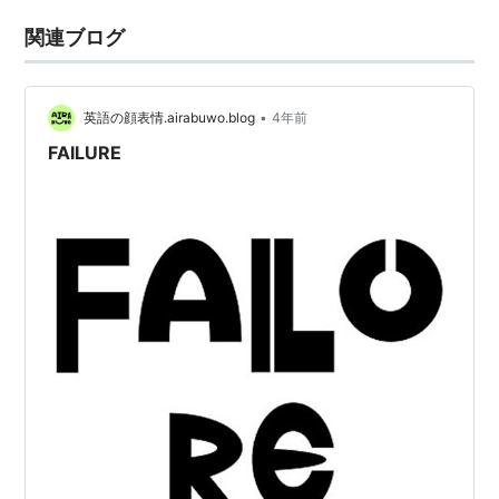
関連ブログ
•
英語の顔表情.airabuwo.blog
4年前
FAILURE