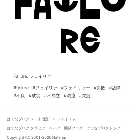
Failure. フェイリァ
#
failure
#
フェイリァ
#
フェイリャー
#
失敗
#
故障
#
不良
#
破綻
#
不成立
#
減退
#
失態
はてなブログ
>
未指定
>
フェイリャー
はてなブログ タグとは
ヘルプ
開発ブログ
はてなブログトップ
Copyright (C) 2001-
2026
Hatena.