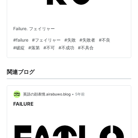
Failure. フェイリャー
#
failure
#
フェイリャー
#
失敗
#
失敗者
#
不良
#
破綻
#
落第
#
不可
#
不成功
#
不具合
関連ブログ
•
英語の顔表情.airabuwo.blog
5年前
FAILURE