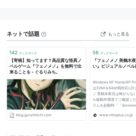
2015年秋から2016年夏にかけて星海社文庫レーベルに
て文庫版が発売された。文庫版は単行本版の2・3巻を
合本しているため1巻少なく全5巻となっているほか単行
本版より若干安くなっているほか、文庫版独自のあとが
ネットで話題
きも加筆されている。
もっと見る
ガガガ文庫で刊行されていた『幽式』と世界観が同じ
142
56
ブックマーク
ブックマーク
（フェノメノは幽式より数年後の未来である）で登場人
【寄稿】知ってます？高品質な怪異ノ
『フェノメノ 美鶴木
物も一部共通している。幽式を読んでいなくとも全く支
ベルゲーム『フェノメノ』を無料で出
い』ビジュアルノベル
障はないが読んでいればもっと楽しめるかもしれない。
来ることを - ぐるりみち。
Windows XP Home/XP Pro/
第1巻の第1・2話は最前線にてイラスト無しでネットで
は32bit＆64bit両対応
無料公開中。第1巻の第1話については星海社朗読館の企
ノ 美鶴木夜石は怖がらな
ル版動作環境でご確認くだ
画において栗山千明によって朗読され、ufotable制作の
ラムを起動時『「dxxxxxx
映像のフィルムブックと朗読をCD化したものが本にし
ません』といったエラー(
blog.gururimichi.com
www.nitroplus.co.jp
[xxxxxxx]部分は 環境
てまとめられた。
す。)が表示され起動しない.
作者所属のニトロプラスが第1巻第1話をビジュアルノベ