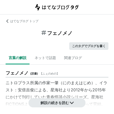
はてなブログ トップ
フェノメノ
このタグでブログを書く
言葉の解説
ネットで話題
関連ブログ
フェノメノ
(
読書
)
【
ふぇのめの
】
ニトロプラス所属の作家一肇（にのまえはじめ）、イラ
スト：安倍吉俊による、星海社より2012年から2015年
にかけて刊行していた青春怪談小説シリーズ。星海社
解説の続きを読む
FICTIONSより発売。2015年発売の6巻をもって完結。