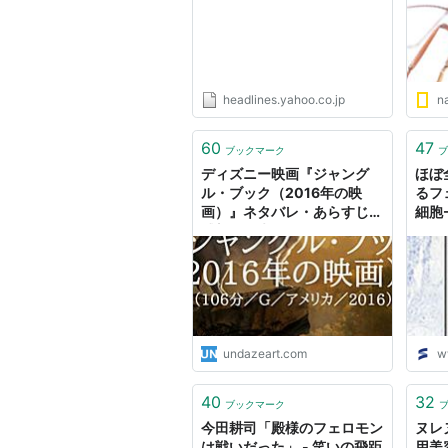
headlines.yahoo.co.jp
na
60
47
ブックマーク
ブ
ディズニー映画『ジャング
ほぼ
ル・ブック（2016年の映
るフ
画）』ネタバレ・あらすじ・
細胞
感想・結末。「歌って・踊っ
ェロ
て・笑って・楽しむ」“幸せ
ース
フェロモン”に包まれます。
undazeart.com
w
40
32
ブックマーク
今田耕司「殿様のフェロモン
ヌレヌ
は戦いだった」 - 笑いの飛距
用美