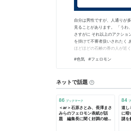
自分は男性ですが、人通りが多
見ることがあります。 「うわ
さすがに それ以上のアクショ
を掛けて不審者扱いされたく 
ほどほどの石鹸の香の人が近く
近い距離にいるだけでちょっと
#
色気
#
フェロモン
対する本能的なんでしょうかね
のは、正確には 分かりかねる
ネットで話題
86
84
ブックマーク
＜ar＞石原さとみ、長澤まさ
道し
みらのフェロモン表紙が話
に暗
題 編集長に聞く好調の秘密
謎を
（毎日キレイ） - Yahoo!ニ
ュース