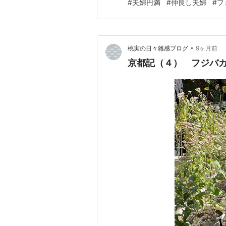
#
夫婦円満
#
仲良し夫婦
#
フ
から整理し、本当に夫婦関係に
めない」ほうが良いという考え方
•
桃実の日々雑感ブログ
9ヶ月前
京都記（４） フジバ