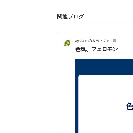
受手の行動を解発するのがリリーサ
ーフェロモンである。
関連ブログ
一般に性フェロモンとは、異性を惹
•
ayulaveの放言
7ヶ月前
ことが多い。
色気、フェロモン
関連キーワード
セックスアピール
／
セックスシンボ