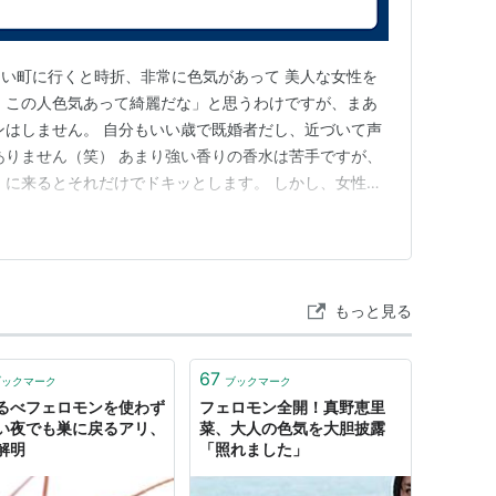
い町に行くと時折、非常に色気があって 美人な女性を
、この人色気あって綺麗だな」と思うわけですが、まあ
ンはしません。 自分もいい歳で既婚者だし、近づいて声
ありません（笑） あまり強い香りの香水は苦手ですが、
 に来るとそれだけでドキッとします。 しかし、女性が
緊張するところはある でんすが、やはりそれは異性に
。 自分は男性なので、女性から見た男性の色気という
んですが、昔とは変わ…
もっと見る
67
ブックマーク
ブックマーク
るべフェロモンを使わず
フェロモン全開！真野恵里
い夜でも巣に戻るアリ、
菜、大人の色気を大胆披露
解明
「照れました」