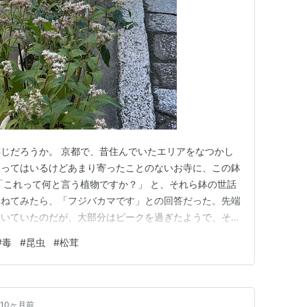
じだろうか。 京都で、昔住んでいたエリアをなつかし
知ってはいるけどあまり寄ったことのないお寺に、この鉢
「これって何と言う植物ですか？」 と、それら鉢の世話
尋ねてみたら、「フジバカマです」との回答だった。先端
咲いていたのだが、大部分はピークを過ぎたようで、その
いた。 その男性によれば、フジバカマの野生の固有種
#
毒
#
昆虫
#
松茸
のこと。しかし、こうして植木鉢に保存して、お寺の祭り
露するのだ、という。 ハ…
10ヶ月前