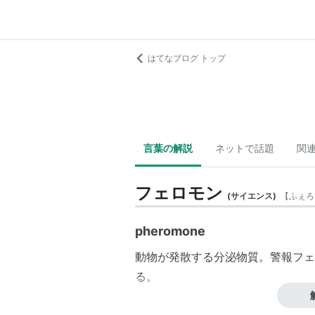
はてなブログ トップ
言葉の解説
ネットで話題
関
フェロモン
(
サイエンス
)
【
ふぇろ
pheromone
動物が発散する分泌物質。警報フェ
る。