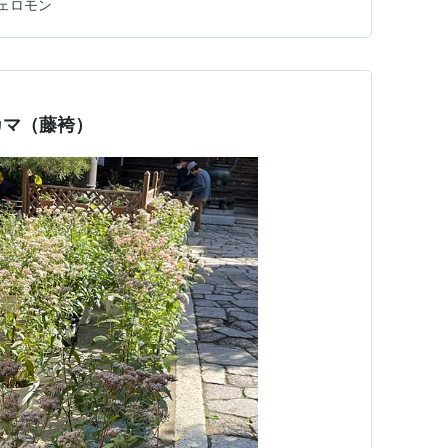
ェロモン
有効なのかを検証していく。 夫婦関係に「ルールを決
 1. なぜ「ルール…
カマ（藤袴）