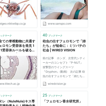
tgeo.nikkeibp.co.jp
www.sanspo.com
40
ックマーク
ブックマーク
全ての脊椎動物に共通す
幼虫の出すフェロモンで「姉
ェロモン受容体を発見 1
たち」が短命に：ミツバチの
-1受容体ルールを破るフ
社会 | WIRED VISION
モン受容体 | 東工大ニュ
前の記事 ホンダ、次世代シティ
 | 東京工業大学
ーカーのコンセプト『P-NUT』
攻撃型のウイングスーツ
『Gryphon』(動画) 次の記事 幼
虫の出すフェロモンで「姉たち」
が短命に：ミツバチの社会 2009
ww.titech.ac.jp
wiredvision.jp
年12月 4日 Janelle Weaver
Image: Gro Amdam ミツバチの幼
虫が出すあるフェロモンが、その
25
ブックマーク
ブックマーク
家族(具体的には、その「姉」)の
レ（NuleNule)キス専
「フェロモン香水研究所」
寿命を縮める...
容液効果あり！植物由来