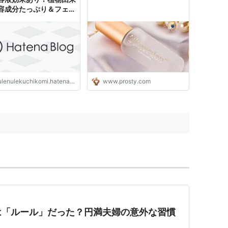
容成分たっぷり＆フェロ
入りで艷めくぷるるんリ
に！
lenulekuchikomi.hatenablog.jp
www.prosty.com
は「ルール」だった？円満夫婦の意外な習慣