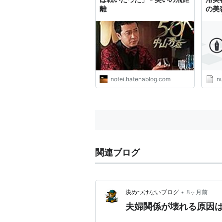
離
の美
モン
ップ
notei.hatenablog.com
nu
関連ブログ
•
決めつけないブログ
8ヶ月前
夫婦関係が壊れる原因