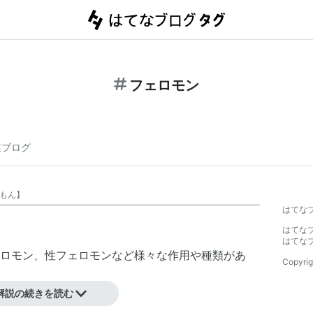
フェロモン
連ブログ
もん
】
はてな
はてな
はてな
ロモン、性フェロモンなど様々な作用や種類があ
Copyrig
解説の続きを読む