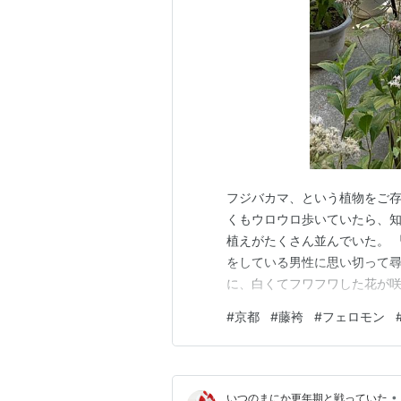
フジバカマ、という植物をご存
くもウロウロ歩いていたら、
植えがたくさん並んでいた。 
をしている男性に思い切って
に、白くてフワフワした花が
男性は、枯れた花を摘み取って
#
京都
#
藤袴
#
フェロモン
はほぼ絶滅してしまった、と
があると、庭や通りに並べて披
•
いつのまにか更年期と戦っていた