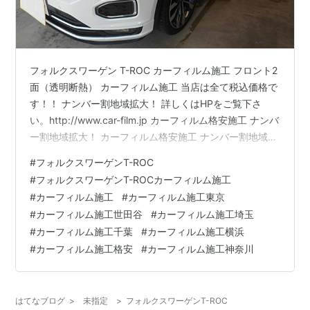
フォルクスワーゲン T-ROC カーフィルム施工 フロント2
面（透明断熱） カーフィルム施工 当店は全て税込価格で
す！！ ナンバー割地域拡大！ 詳しくはHPをご覧下さ
い。http://www.car-film.jp カーフィルム格安施工 ナンバ
ー割地域拡大！ カーフィルム格安施工 ナンバー割地域拡
大！ カーフィルム格安施工 ナンバー割地域拡大！ カー
#
フォルクスワーゲンT-ROC
フィルム格安施工 ナンバー割地域拡大！ 詳しくはHPを
#
フォルクスワーゲンT-ROCカーフィルム施工
ご覧下さい。http://www.car-film.jp ボディコーティン
#
カーフィルム施工
#
カーフィルム施工東京
グ・ガラスコーティング格安・激安キャンペーン中！！
#
カーフィルム施工世田谷
#
カーフィルム施工埼玉
ボディコーティング・ガラスコーティング格安・激安キ
#
カーフィルム施工千葉
#
カーフィルム施工横浜
ャンペーン中！！ボデ…
#
カーフィルム施工格安
#
カーフィルム施工神奈川
はてなブログ
>
未指定
>
フォルクスワーゲンT-ROC