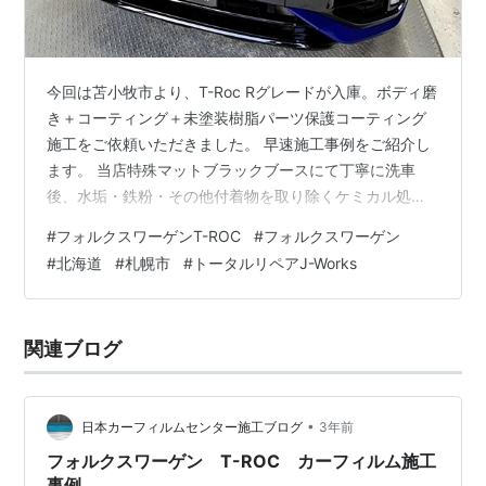
今回は苫小牧市より、T-Roc Rグレードが入庫。ボディ磨
き＋コーティング＋未塗装樹脂パーツ保護コーティング
施工をご依頼いただきました。 早速施工事例をご紹介し
ます。 当店特殊マットブラックブースにて丁寧に洗車
後、水垢・鉄粉・その他付着物を取り除くケミカル処理
を行います。 ショールーム展示車両だったということも
#
フォルクスワーゲンT-ROC
#
フォルクスワーゲン
あり、各ドアの開閉部分やボディ全体に軽微な擦り傷や
#
北海道
#
札幌市
#
トータルリペアJ-Works
拭き傷が入っておりました。 コンパウンド・ポリッシャ
ー研磨を行い傷を低減し、コーティング前の下地を作り
ます。 全体的に傷を平滑化し、見た目を改善することが
関連ブログ
出来ました。 脱脂後、ボディに樹脂硬化型コーティング
【OMEGA】を施工し、艶と輝き…
•
日本カーフィルムセンター施工ブログ
3年前
フォルクスワーゲン T-ROC カーフィルム施工
事例