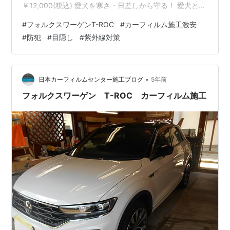
￥12,000(税込) 愛犬を寒さ・日差しから守る！ 愛犬と快
適ドライブ！ 詳しくはHPをご覧下さい。
#
フォルクスワーゲンT-ROC
#
カーフィルム施工激安
http://www.car-film.jp カーフィルム格安施工 ナンバー割
#
防犯
#
目隠し
#
紫外線対策
地域拡大！ カーフィルム格安施工 ナンバー割地域拡大！
カーフィルム格安施工 ナンバー割地域拡大！ カーフィル
ム格安施工 ナンバー割地域拡大！ 詳しくはHPをご覧下
さい。http://www.c…
•
日本カーフィルムセンター施工ブログ
5年前
フォルクスワーゲン T-ROC カーフィルム施工