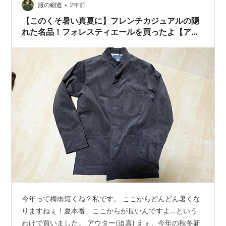
•
服の細道
2年前
【このくそ暑い真夏に】フレンチカジュアルの隠
れた名品！フォレスティエールを買ったよ【アウ
ターとな？】
今年って梅雨短くね？私です。 ここからどんどん暑くな
りますねぇ！夏本番、ここからが長いんですよ…という
わけで買いました。 アウター(迫真) えぇ、今年の秋冬新