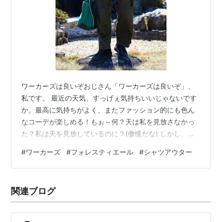
ワーカーズは良いぞおじさん「ワーカーズは良いぞ」、
私です。 最近の天気、すっげぇ気持ちいいじゃないです
か。最高に気持ちがよく、またファッション的にも色ん
なコーデが楽しめる！もぉ～何？天は私を見放さなかっ
た？私は天を見放しているのに？(傲慢だな) しかし、裏
を返せばこういう時期に着るものってすっごい困りませ
#
ワーカーズ
#
フォレスティエール
#
シャツアウター
んか？半袖でも過ごせるけど寂しいし、かといってアウ
ターも選ばないと暑くて結局脱いじゃうし…みたいな。
そういう何とも言えない季節に活躍するのが、シャツア
関連ブログ
ウターでした。そう、このでしたってのが重要。 fuku-
no-hosomichi.com 良いですか？もう私は活動家かと思わ
れるレベルで申してお…