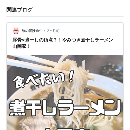
関連ブログ
•
麺の冒険道中
2ヶ月前
豚骨×煮干しの頂点？！やみつき煮干しラーメン
山岡家！