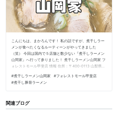
こんにちは、まかろんです！ 私の話ですが、煮干しラー
メンが食べたくなるルーティーンがやってきました
（笑） 今回は国内で５店舗と数少ない『煮干しラーメン
山岡家』へ行って参りました！ 煮干しラーメン山岡家 フ
ォレストモール甲斐店 情報 住所：〒400-0113 山梨県甲
斐市富竹新田 字大明神河原 1714-1営業時間：(月～日)２
#
煮干しラーメン山岡家
#
フォレストモール甲斐店
４時間営業駐車場：複合型施設席：カウンター席９、ボ
#
煮干し豚骨ラーメン
ックス席４、お座敷２お支払い方法：現金、クレカ、電
子マネー、QRコード、交通系ICカード、WAON 豚骨煮干
しラーメン専門店！ 山岡家といえば数日じっくり煮込ん
関連ブログ
だうま味たっぷりの『豚骨』が売りですが、煮干しラー
メン山岡家は…