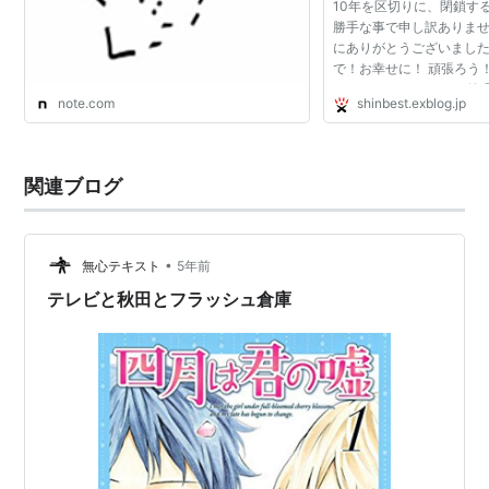
10年を区切りに、閉鎖す
勝手な事で申し訳ありませ
にありがとうございました
で！お幸せに！ 頑張ろう！ 
KOKOROちゃんねる 管理人 
note.com
shinbest.exblog.jp
関連ブログ
•
無心テキスト
5年前
テレビと秋田とフラッシュ倉庫