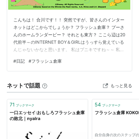
こんちは！ 合川です！！ 突然ですが、皆さんのインター
ネットはどこからでしょうか？ フラッシュ倉庫？ プーさ
んのホームランダービー？ それとも東方？ ここら辺は20
代前半～のINTERNET BOY＆GIRLはうっすら覚えている
んじゃないかなと思います。 私はプニキですね～～ 私は
幼稚園時分、家にあった共用ノートパソコンでプーさん
#
日記
#
フラッシュ倉庫
のホームランダービーとミニーのクッキングパーティー
を狂ったようにやっていました。 あとスティッチのスラ
イドパズルをやっていましたが、完成したのは数えるほ
ネットで話題
もっと見る
どしかなかったと思います。 懐かしっ！ これらのフラッ
シュゲームは終了したらしいのですが、プーさんのホー
ムランダービ…
71
54
ブックマーク
ブックマーク
一口エッセイ:おもしろフラッシュ倉庫
フラッシュ倉庫 KOK
の敗北｜nyalra
自分自身の次のステップの