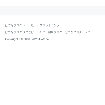
（例えば長期価格が下落、期近価格が上昇するなど）場
合にはツイストする、と呼ぶ。
はてなブログ
>
一般
>
フラットニング
はてなブログ タグとは
ヘルプ
開発ブログ
はてなブログトップ
Copyright (C) 2001-
2026
Hatena.