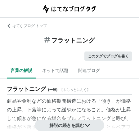
はてなブログ トップ
フラットニング
このタグでブログを書く
言葉の解説
ネットで話題
関連ブログ
フラットニング
(
一般
)
【
ふらっとにんぐ
】
商品や金利などの価格期間構造における「傾き」が価格
の上昇、下落等によって緩やかになること。価格が上昇
して傾きが急になる場合をブルフラットニングと呼び、
解説の続きを読む
価格が下落することで傾きが緩やかになることをベアフ
ラットニングと呼ぶ。価格の上昇・下落が同時に起きる