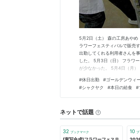
5月2日（土） 森の工房あやめ
ラワーフェスティバルで販売す
出勤してくれる利用者さんを
した。 5月3日（日） フラ
が少なかった。 5月4日（月
た。パンやクッキー、ブルー
#
休日出勤
#
ゴールデンウィ
ールすることができた。 5月
#
シャクヤク
#
本日の給食
#
常通りの活動。生活介護は午後
ネットで話題
32
10
ブックマーク
ブ
[実写合成]フラワーフェステ
20