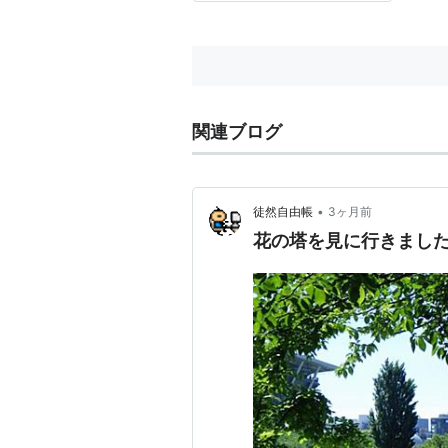
12月23日生まれ)、のっち(1988
年9月20日生まれ)、の3人組テク
ノポップユニット。 2000年に広
島で...
関連ブログ
•
徒然自由帳
3ヶ月前
花の塔を見に行きまし