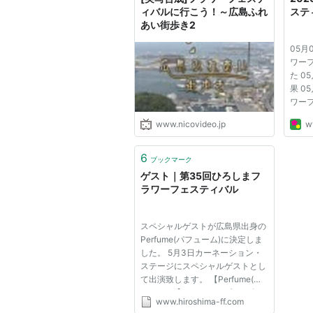
ィバルに行こう！～広島ふれ
ステ
あい街歩き2
05月
ワー
た 0
果 0
ワー
につい
www.nicovideo.jp
w
当日券
日 
販売
6
ブックマーク
花の総
ゲスト｜第35回ひろしまフ
日平和大
ラワーフェスティバル
スペシャルゲストが広島県出身の
Perfume(パフューム)に決定しま
した。 5月3日カーネーション・
ステージにスペシャルゲストとし
て出演致します。 【Perfume(パ
フューム)】 あ～ちゃん(1989年2
www.hiroshima-ff.com
月15日生まれ)、かしゆか(1988年