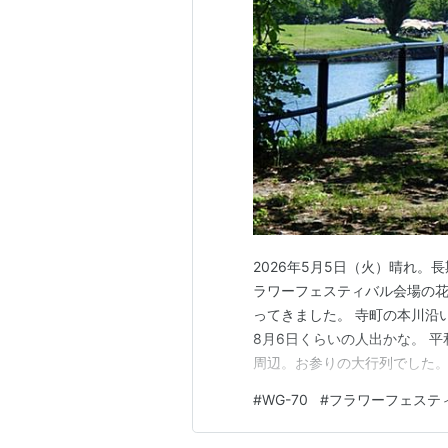
2026年5月5日（火）晴れ
ラワーフェスティバル会場の
ってきました。 寺町の本川沿
8月6日くらいの人出かな。 
周辺。お参りの大行列でした。
～。 花の塔を撮影して即折り返し
#
WG-70
#
フラワーフェステ
始そよ風が吹いていて気持ち良
す。