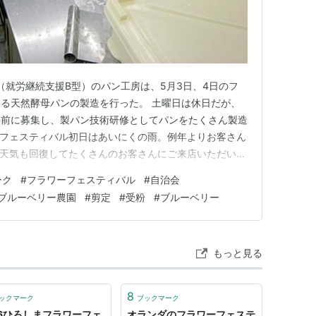
（就労継続支援B型）のパン工房は、5月3日、4日のフ
る天然酵母パンの製造を行った。 土曜日は休日だが、
事前に募集し、製パン技術研修としてパンをたくさん製造
ワーフェスティバル初日はあいにくの雨。例年よりお客さん
） 天気も回復してたくさんのお客さんにご来店いただい
ベリージャム、絵ぞうきんなど安芸の郷の主力製品をアピ
ーク
#
フラワーフェスティバル
#
自治会
7日（木） 大型連休もあっという間に終わって今日から通
ブルーベリー農園
#
剪定
#
受粉
#
ブルーベリー
から自治会活…
もっと見る
8
ックマーク
ブックマーク
26ひろしまフラワーフェ
オランダのフラワーフェステ