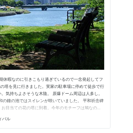
。長期休暇なのに引きこもり過ぎているので一念発起してフ
花の塔を見に行きました。実家の駐車場に停めて徒歩で行
い。気持ちよさそうな木陰。 原爆ドーム周辺は人多し。
平和の鐘の池ではスイレンが咲いていました。 平和祈念碑
 お目当ての花の塔に到着。今年のモチーフは鳩なのね
帰宅(笑) 1時間45分、6.5kmくらい歩きました。終
ィバル
い気候でした。 明日はGW最終日。引きこもる予定で