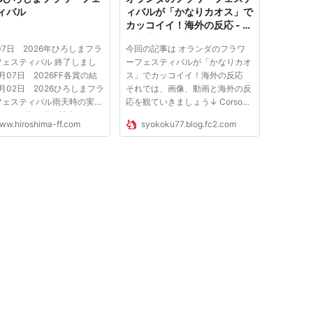
ィバル
ィバルが「かなりカオス」で
カッコイイ！海外の反応 - 諸
国反応記改め諸国動画像
07日 2026年ひろしまフラ
今回の記事は オランダのフラワ
フェスティバル 終了しまし
ーフェスティバルが「かなりカオ
5月07日 2026FF各賞の結
ス」でカッコイイ！海外の反応
5月02日 2026ひろしまフラ
それでは、画像、動画と海外の反
フェスティバル雨天時の実施
応を観ていきましょう↓ Corso
て 04月27日 神楽まつり
Zundert Commercial 2012 Corso
ww.hiroshima-ff.com
syokoku77.blog.fc2.com
販売のお知らせ 04月27
Zundert 2012 1ste doorkomst 以
神楽まつり入場券前売り券の
下 海外の反応↓ それぞれのリン
を終了しました 一覧を見る
ク先、関連動画、ツイッターから
合パレード FF初日の5月3
もコメントを集めてます。 ※海
...
外...