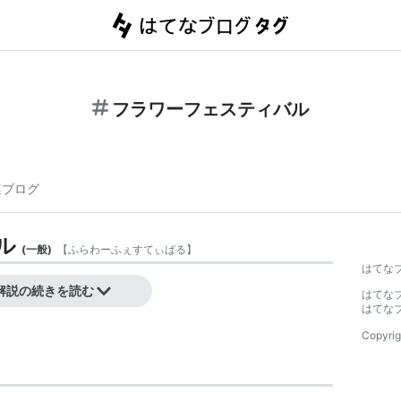
フラワーフェスティバル
連ブログ
ル
(
一般
)
【
ふらわーふぇすてぃばる
】
はてな
ル
解説の続きを読む
はてな
はてな
Copyrig