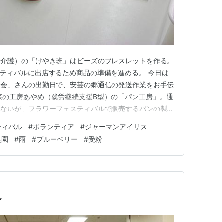
活介護）の「けやき班」はビーズのブレスレットを作る。
スティバルに出店するため商品の準備を進める。 今日は
り会」さんの出勤日で、安芸の郷通信の発送作業をお手伝
森の工房あやめ（就労継続支援B型）の「パン工房」。通
しないが、フラワーフェスティバルで販売するパンの製造
込みを行う。 ①水と酵母、少しの塩を混ぜて、 ②ミ
ティバル
#
ボランティア
#
ジャーマンアイリス
③続いて、午前中に計量しておいた小麦粉を入れてミキ
農園
#
雨
#
ブルーベリー
#
受粉
生地は軽くまとめてケ…
ル