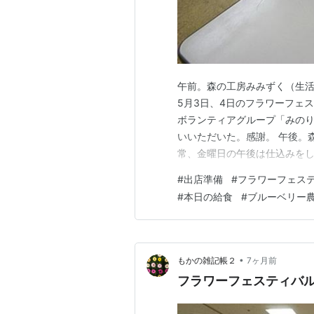
午前。森の工房みみずく（生
5月3日、4日のフラワーフェ
ボランティアグループ「みの
いいただいた。感謝。 午後。
常、金曜日の午後は仕込みを
を明日も製造するためパンの仕
#
出店準備
#
フラワーフェス
キシングボールに流し込む。 
#
本日の給食
#
ブルーベリー
シング開始。 ④こね上がった
•
もかの雑記帳２
7ヶ月前
フラワーフェスティバ