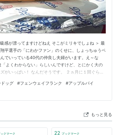
級感が漂ってますけどねえ そこがミリキでしょね ＞ 最
谷翔平選手の「にわかファン」のくせに、しょっちゅうベ
んでいっている40代の仲良し夫婦がいます。え～な
は「よくわからない」らしいんですけど、とにかく大の
ズがいっぱい！ なんだそうです。 ２ヵ月に１回ぐらい
たいってことで、計画を立てているんだそうですが、リッ
ードッグ
#
フェンウェイフランク
#
アップルパイ
ぎりです。 ただ、ぽっちゃり体系のダンナ曰く「円安
チケチツアーになっち…
もっと見る
22
ブックマーク
ブックマーク