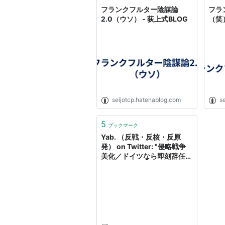
フランクフルター陰謀論
フラ
2.0（ウソ） - 荻上式BLOG
（笑）
seijotcp.hatenablog.com
s
5
ブックマーク
Yab. （反戦・反核・反原
発） on Twitter: "侵略戦争
美化／ドイツなら即刻辞任で
す／独日刊紙フランクフルタ
ー・アルゲマイネ東アジア特
派員カーステン・ゲアミスさ
ん - 14/02/16 赤旗
http://t.co/Akl1f6rfVK"