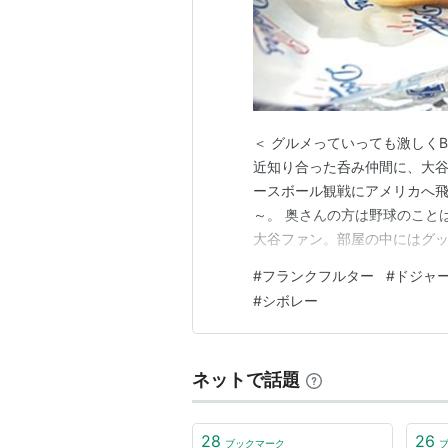
＜ グルメっていっても激しくB
近知り合った呑み仲間に、大
ースボール観戦にアメリカへ飛
～。 奥さんの方は野球のこと
大谷ファン。部屋の中にはグッ
のペースで観戦旅行を敢行し
#
フランクフルター
#
ドジャ
チですよねえ。うらやましいか
#
シボレー
とアメリカの物価高で、毎回ケ
ネットで話題
28
26
ブックマーク