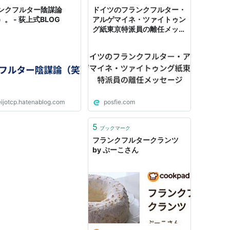
ンクフルター陰謀論
ドイツのフランクフルター・
。 - 荻上式BLOG
アルゲマイネ・ツァイトゥン
グ紙東京特派員の離任メッセ
ージ
eijotcp.hatenablog.com
posfie.com
5
ブックマーク
フランクフルタークランツ
by ぷーこさん