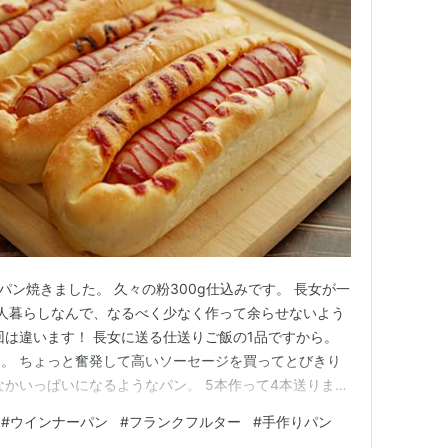
パン焼きました。 久々の粉300g仕込みです。 長女が一
人暮らしなんで、なるべく少なく作って余らせないよう
回は違います！ 長女に送る仕送りご飯の1品ですから。
。 ちょっと奮発して高いソーセージを買ってとびきり
なかいっぱいになるようなパン。 5本作って4本送りまし
味しかったー！ ソーセージがめちゃくちゃパリッとしてて
#
ウインナーパン
#
フランクフルター
#
手作りパン
応え抜群。 これは喜んでくれるはず。 おまけにツナマ