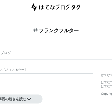
フランクフルター
連ブログ
【
ふらんくふるたー
】
はてな
はてな
はてな
Copyrig
解説の続きを読む