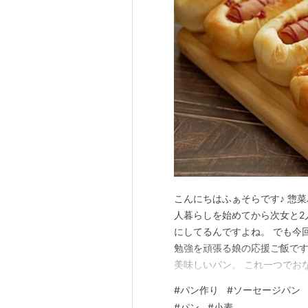
こんにちはふぁそらです♪ 惣菜
人暮らしを始めてから次女と2
にしてるんですよね。 でも今
勉強を頑張る娘の応援ご飯です
美味しいパン。 これ一つでお
た。 1本は味見用です。 美
#
パン作り
#
ソーセージパン
スモークの風味が香って、食べ
#
パン
#
小麦