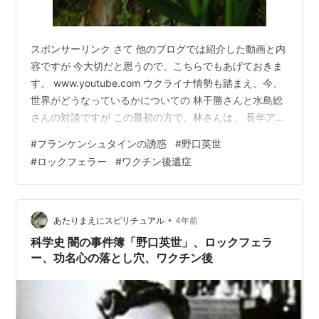
スポンサーリンク さて 他のブログでは紹介した動画と内
容ですが 今大切だと思うので、こちらでもあげておきま
す。 www.youtube.com ウクライナ情勢も踏まえ、今、
世界がどうなっているかについての 林干勝さんと水島総
さんの対談ですが この最初の方で、林さんは、 長年アメ
リカの医療界に多大な影響力を持ってきたファウチさん
#
フランケンシュタインの誘惑
#
野口英世
みたいな人が 既に100年程前にもいて、それが誰かわか
#
ロックフェラー
#
ワクチン後遺症
りますか？とクイズを出しています。 それが、皆さんが
毎日持って歩いているだろう…1000円札にある人物でし
た。 野口英世博士ですが、その名声はロックフェラー研
究所によって もたらされたものでもあったんですね。 就
•
あたりまえにスピリチュアル
4年前
任前は…
科学史 闇の事件簿「野口英世」、ロックフェラ
ー、功名心の落とし穴、ワクチン後