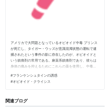
アメリカで大問題となっているオピオイド中毒 プリンス
が死亡し、タイガー・ウッズが意識混濁状態の運転で逮
捕されたという事件の影に存在したのが、オピオイドと
いう鎮痛剤の常用である。麻薬系鎮痛剤であり、彼らは
身体の痛みを抑えるためにこれらの薬を使用し、中毒に
なってしまったのである。オピオイド中毒の増加はアメ
#
フランケンシュタインの誘惑
リカの製薬会社であるパーデュー・ファーマが発売した
#
オピオイド・クライシス
鎮痛剤であるオキシコンチンのせいである。本来は末期
ガン患者の痛みの緩和などのために使用されていた医療
麻薬のオピオイドを、パーデュー社は「中毒性が低い」
関連ブログ
として一般鎮痛剤として販売した結果、入手が容易なこ
ともあって乱用が続出して、現在アメリカではオピオ…