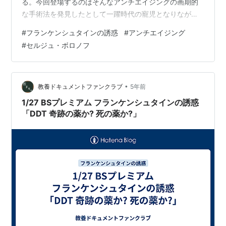
る。今回登場するのはそんなアンチエイジングの画期的
な手術法を発見したとして一躍時代の寵児となりなが
ら、そこから失墜していった一人の野心的な医師の話で
#
フランケンシュタインの誘惑
#
アンチエイジング
ある。 その医師とは外科医のセルジュ・ボロノフ。1866
#
セルジュ・ボロノフ
年、ロシア南西部のボロネジ州で生まれた彼は、1888年
にパリ大学医学部に入学、そこで天才外科医ジャン=エミ
ール・ペアンの助手になる。数百回の手術に立ち会っ
て、ヨーロッパでもトップクラスの技術を身につける。
•
教養ドキュメントファンクラブ
5年前
1893年、大学を卒業すると婦人科のクリ…
1/27 BSプレミアム フランケンシュタインの誘惑
「DDT 奇跡の薬か? 死の薬か?」