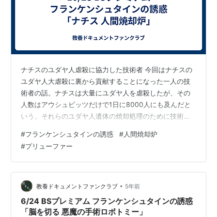
ナチスのユダヤ人虐殺に協力した技術者 今回はナチスの
ユダヤ人大虐殺に裏から貢献することになった一人の技
術者の話。ナチスは大量にユダヤ人を虐殺したが、その
人数はアウシュビッツだけで1日に8000人にも及んだと
いう。それらのユダヤ人遺体の焼却処理のために技術面
から貢献したのが工場設備メーカーのエンジニアのクル
#
フランケンシュタインの誘惑
#
人間焼却炉
ト・プリューファーである。 労働者家庭から大企業に入
#
プリューファー
社して火葬の専門家となる プリューファーはドイツの貧
しい労働者階級の家庭に生まれた。彼は中等教育を終え
た後、すぐに建築現場で働くが、上昇志向の非常に強か
った彼は3年後専門学校に入って建築を学ぶ。その後、彼
•
教養ドキュメントファンクラブ
5年前
は地元を代表する大メーカーであるトプフ…
6/24 BSプレミアム フランケンシュタインの誘惑
「脳を切る 悪魔の手術ロボトミー」