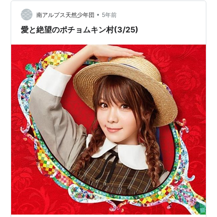
ったという劇的な効果を上げた手術例が、ウォルター・
•
フリーマンによるロボトミー手術の最初だという。彼は
南アルプス天然少年団
5年前
その後、数千人の脳を切ることになる。 精神病の治療法
愛と絶望のポチョムキン村(3/25)
として外科手術に着目する 彼は1895年に医…