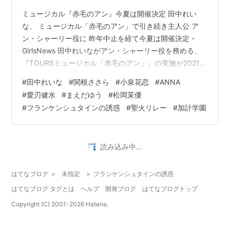
ミュージカル『赤毛のアン』今夏は開催決定 田中れい
な、 ミュージカル「赤毛のアン」で引き続き主人公 ア
ン・シャーリー役に 昨年中止を経て今夏は開催決定 -
GirlsNews 田中れいながアン・シャーリー役を務める、
『TOURSミュージカル「赤毛のアン」』の実施が2021年
夏に決定 | SPICE - エンタメ特化型情報メディア スパイ
#
田中れいな
#
関根ささら
#
小泉花恋
#
ANNA
ス pic.twitter.com/5kcJDxmlOx— 田中れいな 公式
#
愛刃健水
#
まえだゆう
#
松岡茉優
(@ganbareina11) March 25, 2021 関根ささら 東京コミ
#
フランケンシュタインの誘惑
#
聖火リレー
#
加計学園
コン オフィシャルサポーター続投 今日は #東京コミコン
の撮影がありました♡そうなのです📣私、関根！…
•
教養ドキュメントファンクラブ
5年前
5/27 BSプレミアム フランケンシュタインの誘惑
「ナチスとアスペルガーの子どもたち」
良心の医師の裏の顔 自閉症とされる子供たちの中に、高
度な知能を持ち特異な才能を示す者がいることを見つけ