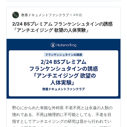
が、その名声はロックフェラー研究所によって もたらさ
れたものでもあったんですね。 everyday-
spiritual.hatenablog.com 就任前は反ワク姿勢だったト
•
教養ドキュメントファンクラブ
4年前
ラ…
2/24 BSプレミアム フランケンシュタインの誘惑
「アンチエイジング 欲望の人体実験」
野心にかられた有能な外科医 不老不死とは永遠の人類の
憧れである。不死は物理的に不可能としても、不老を目
指すとしてアンチエイジングの研究は昔から行われてい