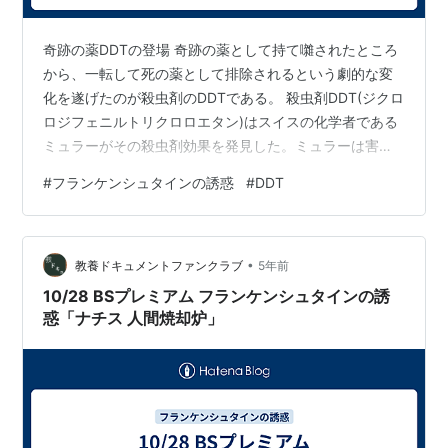
奇跡の薬DDTの登場 奇跡の薬として持て囃されたところ
から、一転して死の薬として排除されるという劇的な変
化を遂げたのが殺虫剤のDDTである。 殺虫剤DDT(ジクロ
ロジフェニルトリクロロエタン)はスイスの化学者である
ミュラーがその殺虫剤効果を発見した。ミュラーは害虫
退治用の殺虫剤を求めて製薬会社での開発に取り組んで
#
フランケンシュタインの誘惑
#
DDT
いた。そこでの条件は大量合成が可能であること、さら
に哺乳類等には低毒であり、あらゆる害虫に効果がある
ことなど7つの条件を設定し、接触によって効果を発揮す
•
る殺虫剤の開発を目指して開発を続けた。その結果、4年
教養ドキュメントファンクラブ
5年前
間で349種類もの化学物質を調べて350番目にDDTを発
10/28 BSプレミアム フランケンシュタインの誘
見する。なおDDT自体は6…
惑「ナチス 人間焼却炉」