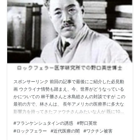
スポンサーリンク 前回の記事で最後にご紹介した必見動
画 ウクライナ情勢も踏まえ、今、世界がどうなっている
かについての 林干勝さんと水島総さんの対談ですが この
最初の方で、林さんは、 長年アメリカの医療界に多大な
影響力を持ってきたファウチさんみたいな人が 既に100
年程前にもいて、それが誰かわかりますか？とクイズを
#
フランケンシュタインの誘惑
#
野口英世
出しています。 それが、皆さんが毎日持って歩いている
#
ロックフェラー
#
近代医療の闇
#
ワクチン被害
だろう…1000円札にある人物でした。 野口英世博士です