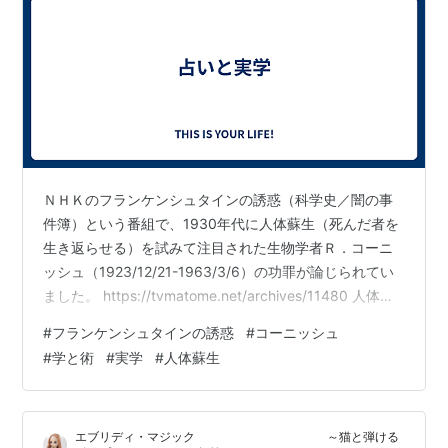
ＮＨＫのフランケンシュタインの誘惑（科学史／闇の事
件簿）という番組で、1930年代に人体蘇生（死んだ者を
生き返らせる）を試みて注目された生物学者Ｒ．コーニ
ッシュ（1923/12/21-1963/3/6）の功罪が論じられてい
ました。 https://tvmatome.net/archives/11480 人体蘇
生というと気違いじみたような感じがしますが、医学の
#
フランケンシュタインの誘惑
#
コーニッシュ
世界では「一日でも長く生を延ばして死を免れる」試み
#
学と術
#
実学
#
人体蘇生
は当たり前に行われていて、その先にあるのが蘇生だと
考えれば、何も不思議なことではありません。事実、ア
メリカのバイオテクノロジー企業が脳死した患者を蘇ら
エブリディ・マジック ～猫と弾ける
せる治療法を2016年に発表して話題にな…