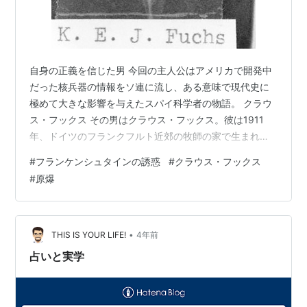
自身の正義を信じた男 今回の主人公はアメリカで開発中
だった核兵器の情報をソ連に流し、ある意味で現代史に
極めて大きな影響を与えたスパイ科学者の物語。 クラウ
ス・フックス その男はクラウス・フックス。彼は1911
年、ドイツのフランクフルト近郊の牧師の家で生まれ
た。父は貧しい人びとの解放を訴える政治的な人物であ
#
フランケンシュタインの誘惑
#
クラウス・フックス
り、子供たちにも自身の良心に従って生きるよう(それが
#
原爆
たとえ父の意志に反しても)に教育した。フックスは学問
の才を示して、1930年にはライプチヒ大学に入学して物
理と数学を専攻する。 当時は世界恐慌の最中、真面目で
頑固なフックスは平等な社会を目指すという共産主義の
•
THIS IS YOUR LIFE!
4年前
理念に共感、20才の時に共産党員と…
占いと実学