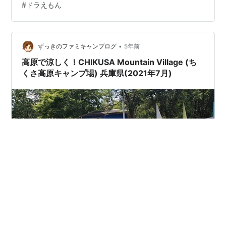
#
ドラえもん
としたおかずにして、買ってきたカット野菜でサラダ
を…ルッコラも入れて…またまたA君が大活躍です！ ↑
あっという間に朝食の一品が… ↑ サラダも美味しくいた
だきました！ 私はホッ…
•
ずっきのファミキャンブログ
5年前
高原で涼しく！CHIKUSA Mountain Village (ち
くさ高原キャンプ場) 兵庫県(2021年7月)