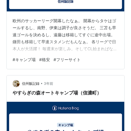
欧州のサッカーリーグ開幕したなぁ。 開幕からタケはゴ
ールするし、南野、伊東は調子が良さそうだ。 三苫も早
速ゴールを決めるし、遠藤は移籍してすぐに途中出場。
鎌田も移籍して早速スタメンだもんなぁ。 各リーグで日
本人が大活躍！ 毎週末が楽しみ。そしてCL始まればなお
うれし＾＾ inuyamania.jp 5,6年前に行ったキャンプ場。
#
キャンプ場
#
格安
#
フリーサイト
この頃は無料とか500円とか安いキャンプ場を探して行
ってたなぁ。 安いキャンプ場は得てしてマナーが悪い場
合が多い。 ここもその一つ。 GWに行ったんだけど、 炊
•
事場は残飯流しまくって排水溝詰まって水があふれ、 外
信州飯記録
3年前
人は夜更けまで騒がしい。 設営エリアは広いので、遠く
やすらぎの森オートキャンプ場（信濃町）
に…