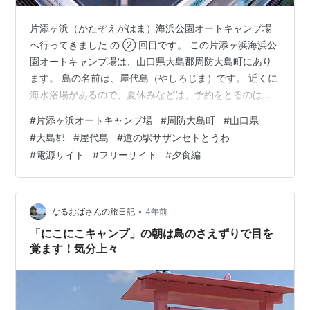
片添ヶ浜（かたぞえがはま）海浜公園オートキャンプ場
へ行ってきました の ② 回目です。 この片添ヶ浜海浜公
園オートキャンプ場は、山口県大島郡周防大島町にあり
ます。 島の名前は、屋代島（やしろじま）です。 近くに
海水浴場があるので、夏休みなどは、予約をとるのは難
しいかも‥。 私達が訪れたのは10月2日で、日曜日だった
#
片添ヶ浜オートキャンプ場
#
周防大島町
#
山口県
ため、すいていました。 この記事写真の最後に、キャン
#
大島郡
#
屋代島
#
道の駅サザンセトとうわ
プ場内の地図を載せています。もうエアコンはいらない
#
電源サイト
#
フリーサイト
#
夕食編
季節なので、電源サイトは選ばず、フリーサイトにしま
した。 受付で、フリーサイトのＧ３（赤い囲み）を指定
されましたが、フリーサイトの方を選んだ、もう１つの
理由は、温泉施設（青い囲み）：…
•
なるおばさんの旅日記
4年前
「にこにこキャンプ」の朝は鳥のさえずりで目を
覚ます！気分上々