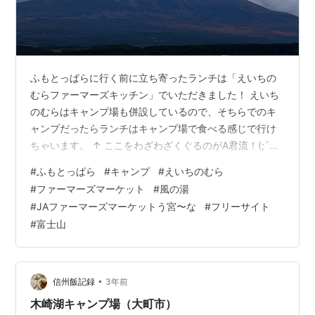
ふもとっぱらに行く前に立ち寄ったランチは「えいちの
むらファーマーズキッチン」でいただきました！ えいち
のむらはキャンプ場も併設しているので、そちらでのキ
ャンプだったらランチはキャンプ場で食べる感じで行け
ちゃいます。 ↑ ここをわざわざくぐるのがA君流！(;´Д
｀) ↑ この奥にはキャンプ場も併設 ↑ お席の窓からの景
#
ふもとっぱら
#
キャンプ
#
えいちのむら
色 「きょうのランチ」というのがあって1,200円でプレ
#
ファーマーズマーケット
#
風の湯
ートランチがいただけます！ 私とB君は「チキンプレー
#
JAファーマーズマーケットう宮〜な
#
フリーサイト
ト」でA君は「サバの燻製プレート」にしました。 ↑ こ
#
富士山
ちらはチキンプレート！ ↑ こちらがサバの燻製プレート
です！ 美味しかったし、お店の雰囲気も最高でした( *
´艸｀) ↑…
•
信州飯記録
3年前
木崎湖キャンプ場（大町市）