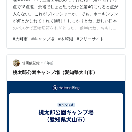
点で18点差、余裕でしょと思ったけど第4Qになると点が
入らない。 これがプレッシャーか。 でも、ホーキンソン
が何とかしれてくれて勝利！ しっかりとね、新しい日本
のバスケで五輪切符をもぎとった。 前半はね、おもしろ
いように決まった3ポイントシュート。 五輪の舞台でも
#
大町市
#
キャンプ場
#
木崎湖
#
フリーサイト
決めてくれよ！ 木崎湖キャンプ場での設営 全てフリーサ
イト。 松林が多く、木陰が多い。 アリがいっぱいいるけ
ど、それ以外の虫は少な目だった。 ペグは刺しやすいぐ
•
らいの土の堅さだった。 駐車場から荷物運ぶにはキャリ
信州飯記録
3年前
ーカー欲しいね。 張る場所によっては結構遠くなるし。
桃太郎公園キャンプ場（愛知県犬山市）
湖の近くで張る…