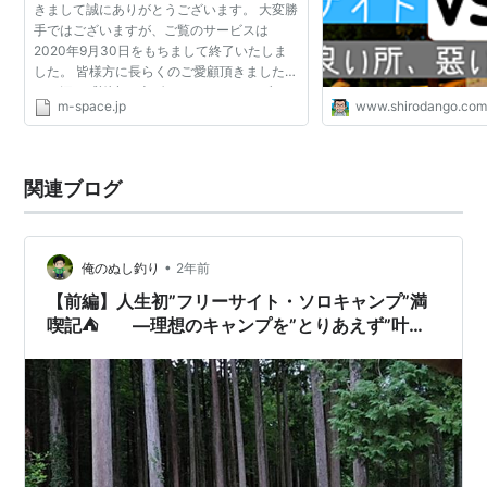
きまして誠にありがとうございます。 大変勝
手ではございますが、ご覧のサービスは
2020年9月30日をもちまして終了いたしま
した。 皆様方に長らくのご愛顧頂きましたこ
とを深く感謝申し上げます。 モバスペブック
m-space.jp
www.shirodango.co
はこちら Sorry,This service has ended .
Thank you for using ...
関連ブログ
•
俺のぬし釣り
2年前
【前編】人生初”フリーサイト・ソロキャンプ”満
喫記⛺ ―理想のキャンプを”とりあえず”叶え
る ＠秋吉台家族旅行村