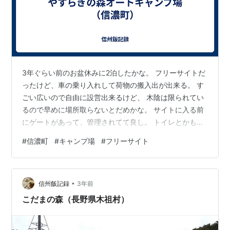
3年ぐらい前のお盆休みに2泊したかな。 フリーサイトだ
ったけど、車の乗り入れして荷物の搬入出が出来る。 す
ごい広いので自由に設営出来るけど、 木陰は限られてい
るので早めに場所取らないとだめかな。 サイトに入る前
にゲートがあって、管理されてて良し。 トイレとかもき
れいだった気がする。 妙高高原なので、お盆でも結構涼
#
信濃町
#
キャンプ場
#
フリーサイト
しかったなぁ。 まぁ、直射日光はもちろん暑いけど。 周
辺は苗名の滝とか、野尻湖とか。 信濃町はとうもろこし
が有名でそれを食べたりしたり、 苗名の滝の流しそうめ
•
んは、水がキーンとして思いのほかおいしかったな。 結
信州飯記録
3年前
構快適なサイトだったイメージ。 まだ1回しか行ったこと
こだまの森（長野県木祖村）
ないけどｗ yasur…