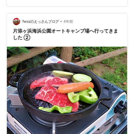
たね。 スノーピークのテントの初張りだったかな。 隣の
人に張り方をレクチャー受けつつ張った気がするｗ フリ
ーサイトは開放感あるけど、木陰が全くないので、暑い
•
時期はしんどい。 （行ったときは晩秋だったので問題な
fwssのえっさんブログ
4年前
し） 駐車場から離れると荷物の運び出しが大変。 荷車借
片添ヶ浜海浜公園オートキャンプ場へ行ってきま
りれるけど、何往復かは必…
した ②