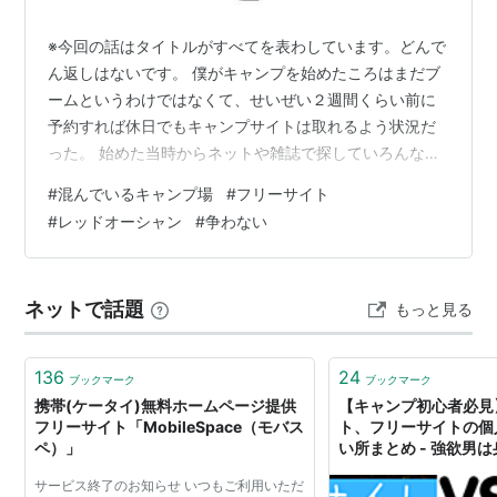
※今回の話はタイトルがすべてを表わしています。どんで
ん返しはないです。 僕がキャンプを始めたころはまだブ
ームというわけではなくて、せいぜい２週間くらい前に
予約すれば休日でもキャンプサイトは取れるよう状況だ
った。 始めた当時からネットや雑誌で探していろんなキ
ャンプ場に行ったのだけど、たまたまネットでとてもい
#
混んでいるキャンプ場
#
フリーサイト
いキャンプ場を見つけた。 そこは広々としていて景色も
#
レッドオーシャン
#
争わない
良く、一度行ったら家族全員気に入ってしまい、それ以
降毎年行くようになった。 ただ、そのキャンプ場の唯一
気になるところは”フリーサイト”であるところだった。
ネットで話題
もっと見る
フリーサイトというのは、区画が仕切られていないキャ
ンプサイトのことで、入ってきた人たち…
136
24
ブックマーク
ブックマーク
携帯(ケータイ)無料ホームページ提供
【キャンプ初心者必見
フリーサイト「MobileSpace（モバス
ト、フリーサイトの個
ペ）」
い所まとめ - 強欲男
サービス終了のお知らせ いつもご利用いただ