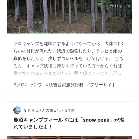
ソロキャンプを趣味にするようになってから、大体4年く
らいの月日が流れた。我流で勉強したり、テレビ番組の
真似をしたりと、少しずつレベルを上げてはいる。 もち
ろん、キャンプ技術に誇りを持っている方々からすれば
鼻で笑われるレベルなのだが、段々僕にとっても、理想
のキャンプ像というものが見えてきている。 それは、ザ
#
ソロキャンプ
#
秋吉台家族旅行村
#
フリーサイト
ック一つで全ての荷物が完結するキャンプだ。身軽さと
快適さという矛盾しそうな二つを統合し、それを引っ提
げて本当に静かなところに身を置いてみたい。 そんな想
•
いを口にするようになって1年以上が経過しているわけだ
なるおばさんの旅日記
2年前
が、そこに向かって前進をしている感じは、実はあまり
鹿沼キャンプフィールドには「snow peak」が溢
していないのも理解している。 ―やはり、…
れていましたよ！