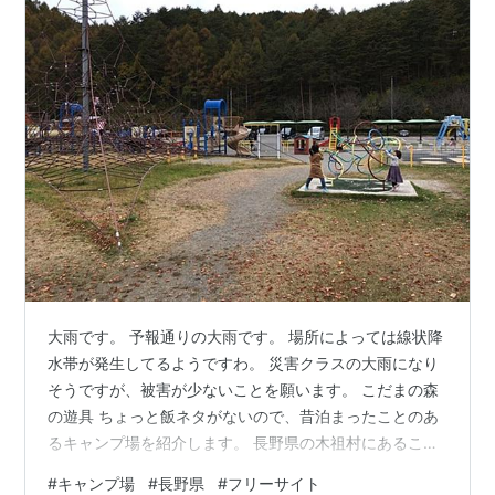
大雨です。 予報通りの大雨です。 場所によっては線状降
水帯が発生してるようですわ。 災害クラスの大雨になり
そうですが、被害が少ないことを願います。 こだまの森
の遊具 ちょっと飯ネタがないので、昔泊まったことのあ
るキャンプ場を紹介します。 長野県の木祖村にあるこだ
まの森キャンプ場。 この時はフリーサイトに泊まりまし
#
キャンプ場
#
長野県
#
フリーサイト