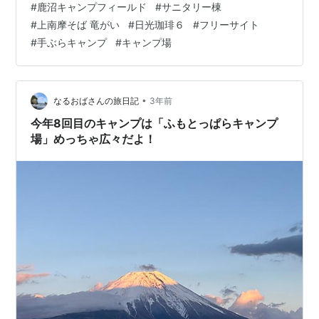
#
鹿沼キャンプフィールド
#
サニタリー棟
品に力が入っていました。 キャンプグッズが欲しくなる
#
上南摩そば 竜がい
#
日光珈琲６
#
フリーサイト
ショップですが、そこは全て「snow peak」なのでやっ
#
手ぶらキャンプ
#
キャンプ場
ぱり少しお高めに感じましたが、何でも現地で揃う勢い
の品揃えでした。 ↑ 衣料品もいっぱいです ↑ ワインも
ここでゲットできるのか… 「手ぶらキャンププラン」と
いうのもあるようで、5…
•
なるおばさんの旅日記
3年前
今年8回目のキャンプは「ふもとっぱらキャンプ
場」めっちゃ広々だよ！