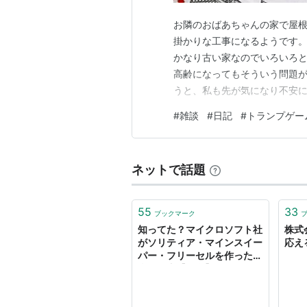
お隣のおばあちゃんの家で屋
掛かりな工事になるようです。
かなり古い家なのでいろいろと
高齢になってもそういう問題
うと、私も先が気になり不安
とまった金額が出ていきますね
#
雑談
#
日記
#
トランプゲー
思いました。賃貸だとこういう
クビクしても仕方ない、その時
ネットで話題
55
33
ブックマーク
知ってた？マイクロソフト社
株式
がソリティア・マインスイー
応え
パー・フリーセルを作った本
当の理由【雑学】