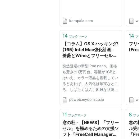
karapaia.com
w
14
14
ブックマーク
ブ
【コラム】OS X ハッキング!
フリ
(165) Intel Mac強化計画 -
(Fre
薔薇とWineとフリーセルの
日々 | パソコン | マイコミジ
突然登場の新型iPod nano、価格
ャーナル
も驚きの1万円台。容量が1GBと
はいえ、カラー液晶を搭載してい
るとあれば、人気化は確実なとこ
ろ。しばらくは入手困難な状況が
続くのでしょうね。え? 私です
pcweb.mycom.co.jp
w
か? 2GB/黒モデルを持っているの
で微妙な気持ちです。 さて、今
回はIntel Macで動作するエミュ
11
8
ブックマーク
ブ
レータ…… の予定を若干変更、
窓の杜 - 【NEWS】「フリー
窓の
「WINE...
セル」を極めるための支援ソ
ル完
フト「FreeCell Manager」
「Fr