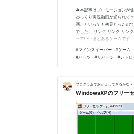
⚠本記事はプロモーションが含
ゆっくり実況動画が送られてきました
画。といっても初見だったの
でした。 リンク リンク リン
っていいほどあるゲームです。
セル・マインスイーパー・ハー
#
マインスイーパー
#
ゲーム
士通製PCにしか搭載されてい
#
ハーツ
#
リバーシ
#
レトロ
たね。 マインスイーパー…
•
プログラムでおかえしできるかな
WindowsXPのフリ