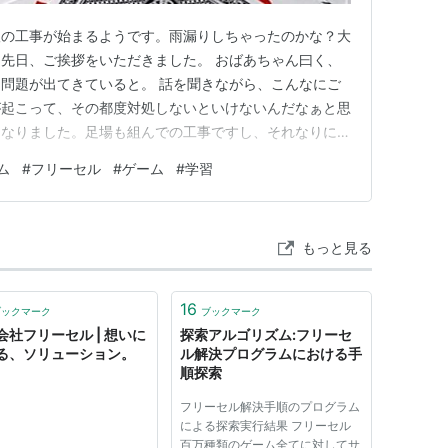
根の工事が始まるようです。雨漏りしちゃったのかな？大
先日、ご挨拶をいただきました。 おばあちゃん曰く、
問題が出てきていると。 話を聞きながら、こんなにご
が起こって、その都度対処しないといけないんだなぁと思
になりました。足場も組んでの工事ですし、それなりにま
。 はぁ～大変だぁ、やっぱり貯金はしておかないとと
ム
#
フリーセル
#
ゲーム
#
学習
心配はないのでしょうね？ でもあんまり先のことにビ
はその時ですね。 今年に入…
もっと見る
16
ブックマーク
ブックマーク
会社フリーセル | 想いに
探索アルゴリズム:フリーセ
る、ソリューション。
ル解決プログラムにおける手
順探索
フリーセル解決手順のプログラム
による探索実行結果 フリーセル
百万種類のゲーム全てに対してサ