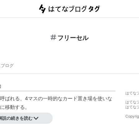
フリーセル
連ブログ
】
はてな
呼ばれる、4マスの一時的なカード置き場を使いな
はてな
に移動する。
はてな
ら標準添付されている。
Copyrig
解説の続きを読む