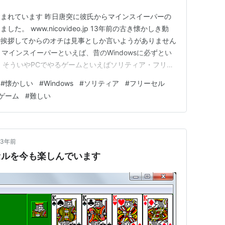
まれています 昨日唐突に彼氏からマインスイーパーの
。 www.nicovideo.jp 13年前の古き懐かしき動
で挨拶してからのオチは見事としか言いようがありません
ク マインスイーパーといえば、昔のWindowsに必ずとい
 そういやPCでやるゲームといえばソリティア・フリー
ツでしたよね。XPからだとスパイダーとリバーシ（富
#
懐かしい
#
Windows
#
ソリティア
#
フリーセル
なかったらしい）とか。ネトゲーとかは完全近未来でし
ゲーム
#
難しい
3年前
ーセルを今も楽しんでいます