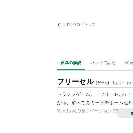
はてなブログ トップ
言葉の解説
ネットで話題
関
フリーセル
(
ゲーム
)
【
ふりーせる
トランプゲーム。「フリーセル」と
がら、すべてのカードをホームセル
WindowsOSのバージョン95か