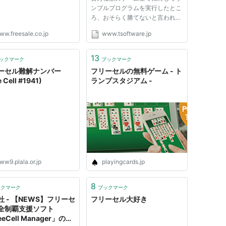
ンプルプログラムを実行したとこ
ろ、おそらく勝てないと言われて
いる 11982、146692、186216、
ww.freesale.co.jp
www.tsoftware.jp
455889、495505、512118、
517776、781948 以外のゲームで
は勝つことができました。 百万
13
ックマーク
ブックマーク
種類のゲームの中で 57148、
ーセル難解ナンバー
フリーセルの無料ゲーム - ト
563096 の二...
e Cell #1941)
ランプスタジアム -
ww9.plala.or.jp
playingcards.jp
8
ックマーク
ブックマーク
杜 - 【NEWS】フリーセ
フリーセル大好き
全制覇支援ソフト
eeCell Manager」の