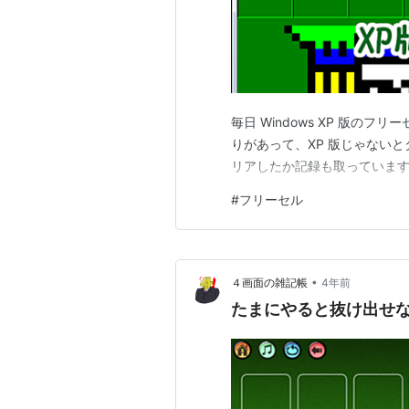
毎日 Windows XP 版の
りがあって、XP 版じゃないと
リアしたか記録も取っています
#
フリーセル
•
４画面の雑記帳
4年前
たまにやると抜け出せ