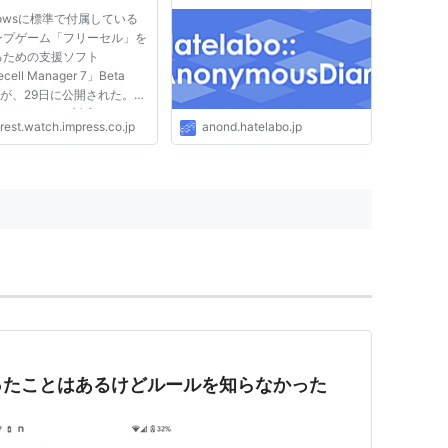
ta/7対応版が公開
dowsに標準で付属している
ンプゲーム「フリーセル」を
るための支援ソフト
cell Manager 7」Beta
90が、29日に公開された。
ows Vista/7に対応するフリ
rest.watch.impress.co.jp
anond.hatelabo.jp
フトで、現在作者のWebサイ
らダウンロードできる。 同
ソフト「FreeCell
ager」は、「フリーセル」を
番号の1番から順番通...
ったことはあるけどルールを知らなかった