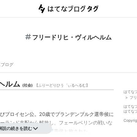
フリードリヒ・ヴィルヘルム
連ブログ
ヘルム
(
社会
)
【
ふりーどりひう゛ぃるへるむ
】
はてな
>
フリ
はてな
はてな
びプロイセン公。20歳でブランデンブルク選帝侯に
Copyrig
ーランド支配から解放し、フェールベリンの戦いな
解説の続きを読む
勢力を駆逐したため
大選帝侯
と称された。