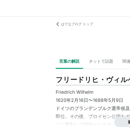
はてなブログ トップ
言葉の解説
ネットで話題
関
フリードリヒ・ヴィル
Friedrich Wilhelm
1620年2月16日〜1688年5月9日
ドイツのブランデンブルク選帝侯及
即位。その後、
プロイセン公国
をポ
どに勝利して領内からスウェーデン