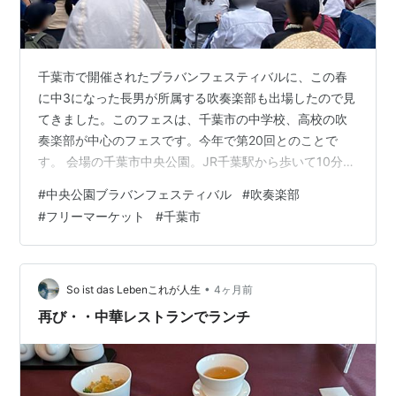
千葉市で開催されたブラバンフェスティバルに、この春
に中3になった長男が所属する吹奏楽部も出場したので見
てきました。このフェスは、千葉市の中学校、高校の吹
奏楽部が中心のフェスです。今年で第20回とのことで
す。 会場の千葉市中央公園。JR千葉駅から歩いて10分程
度です。 フェスは前半が中学校、後半が高校という構成
#
中央公園ブラバンフェスティバル
#
吹奏楽部
でした。写真は千葉市の中学校の演奏です。 フルートの
#
フリーマーケット
#
千葉市
ソロ。「響け！ユーフォニアム」のようなソロ争いのド
ラマがあったのでしょうか・・？ 次の中学校は、コント
ラバスがいるのが印象的でした。層が厚そうですね。 ア
ンコールの「YMCA」。賑やかでいいですね。 ベースも
•
So ist das Lebenこれが人生
4ヶ月前
ノリノリ。 テントの下にいる黒…
再び・・中華レストランでランチ