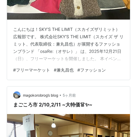
こんにちは！SKY’S THE LIMIT（スカイズザリミット）
広報部です。 株式会社SKY'S THE LIMIT（スカイズ ザ リ
ミット、代表取締役：兼丸昌也）が展開するファッショ
ンブランド 「osaRe:（オサレ）」 は、2025年12月21日
（日）、フリーマーケットを開催しました。 本イベント
は、osaRe:（オサレ）として毎年継続して開催している
#
フリーマーケット
#
兼丸昌也
#
ファッション
取り組みのひとつで、今回も多くの来場者が足を運びま
した。 ■ 当日の様子 当日は、着用されなくなった衣類や
小物が会場に並び、来場者同士やスタッフとの会話を楽
•
しみながら、 それぞれが気になる一着を手にとっていま
magokorobrog’s blog
5ヶ月前
した。 参加者からは 「似合いそう…
まごころ市 2/10,2/11 ~大特価👗✨~