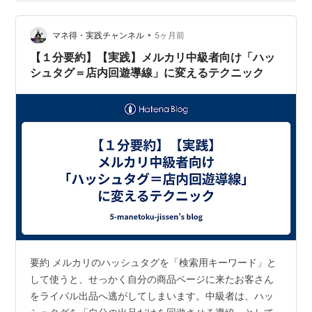
さんの服や雑貨を用意しています！ 「最後に」 今回「ま
ごころ市」に来場された皆様ありがとうございました。
まごころ市は年に2回ほど開催しておりますので、次回の
•
マネ得・実践チャンネル
5ヶ月前
開催まで楽しみにし…
【１分要約】【実践】メルカリ中級者向け「ハッ
シュタグ＝店内回遊導線」に変えるテクニック
要約 メルカリのハッシュタグを「検索用キーワード」と
して使うと、せっかく自分の商品ページに来たお客さん
をライバル出品へ逃がしてしまいます。中級者は、ハッ