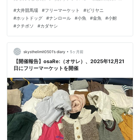
顔が分かる写真には上からワンピースのイラストを貼っ
#
大井競馬場
#
フリーマーケット
#
ビリヤニ
てます。 お昼どきでしたので、ホットドッグと ビリヤ
#
ホットドッグ
#
ナンロール
#
小魚
#
金魚
#
小鮒
ニ、そして、 ナンロールを買いました。ホットドッグ
#
クチボソ
#
カダヤシ
は、ソーセージが美味しかったです。玉ねぎがいいアク
セントになってました。ビリヤニもナンロールも、普段
は使わないスパイスがたくさん入っていて、斬新なお
味。なんだか、プチ旅行にでも行ってきたような気分…
•
skysthelimit0501’s diary
5ヶ月前
【開催報告】osaRe:（オサレ）、2025年12月21
日にフリーマーケットを開催