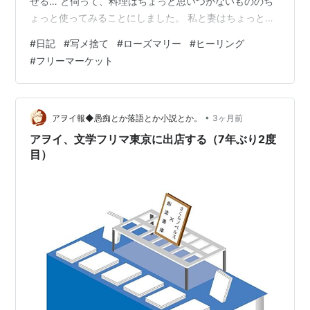
せる… と伺って、料理はちょっと思いつかないもののち
ょっと使ってみることにしました。 私と妻はちょっと気
持ちがよくなるねえ… なんて肯定的に捉えていました…
#
日記
#
写メ捨て
#
ローズマリー
#
ヒーリング
だがしかしムスメっち…「なんか虫とかいない？ヤダ
#
フリーマーケット
あ」と否定的です。そういえばグアムのコンドミニアム
に行ったときにアリがうじゃうじゃしているのを見て発
狂状態でした。どうも自然モノ、こういった観点で否定
的です。 そういえばそういえば私もじいさん家で伯父に
•
アヲイ報◆愚痴とか落語とか小説とか。
3ヶ月前
取ってもらったセミに発狂状態で逃げ回り…
アヲイ、文学フリマ東京に出店する（7年ぶり2度
目）