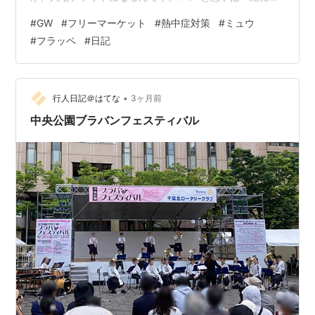
私は別行動で回ります。 パパたちは、ポケカや仮面ライ
#
GW
#
フリーマーケット
#
熱中症対策
#
ミュウ
ダーグッズ探し。 私は、革小物や雑貨、ハンドメイド作
#
フラッペ
#
日記
品、本などを のんびり見て回ります。 それぞれ見るもの
が違うので、 いつの間にか別で回るのが当たり前になり
ました。 「BIGフリーマーケット」と言われるだけあっ
て、 とにかく広い！人が多い！お店も多い！ しかもこの
•
行人日記＠はてな
3ヶ月前
日は快晴。最高気温は…
中央公園ブラバンフェスティバル