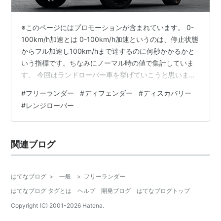
※このページにはプロモーションが含まれています。 0-
100km/h加速とは 0-100km/h加速というのは、停止状態
からフル加速し100km/hまで達するのに何秒かかるかと
いう指標です。ちなみにノーマル時の値で集計していま
す。 今回はランドローバー車を挙げていこうと思いま
す。およそ2010年ぐらいの海外モデルについて資料があ
#
フリーランダー
#
ディフェンダー
#
ディスカバリー
りましたので列挙していきます。 ランドローバー
#
レンジローバー
FREELANDER 3.2 233PS： 8.9秒FREELANDER 2.2D
160PS： 11.7秒 ミドルサイズSUV「フリーランダー」。
3.2リッターと2.2リッターディーゼルモデルがあり、3.2
関連ブログ
リッターはそこ…
はてなブログ
>
一般
>
フリーランダー
はてなブログ タグとは
ヘルプ
開発ブログ
はてなブログトップ
Copyright (C) 2001-
2026
Hatena.