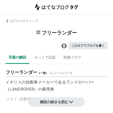
はてなブログ トップ
フリーランダー
このタグでブログを書く
言葉の解説
ネットで話題
関連ブログ
フリーランダー
(
一般
)
【
ふりーらんだー
】
イギリスの自動車メーカーであるランドローバー
（LANDROVER）の乗用車
リスト::自動車
解説の続きを読む