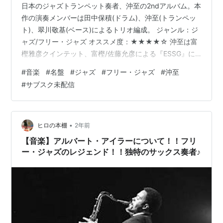
日本のジャズトランペット奏者、沖至の2ndアルバム。本
作の演奏メンバーは田中保積(ドラム)、沖至(トランペッ
ト)、翠川敬基(ベース)によるトリオ編成。 ジャンル：ジ
ャズ/フリー・ジャズ オススメ度：★★★★☆ 沖至は富
樫雅彦クインテット、富樫/佐藤允彦による『ESSG』に
参加するなど、富樫雅彦のフリー・ジャズ手法に強い影
#
音楽
#
名盤
#
ジャズ
#
フリー・ジャズ
#
沖至
響を受けた人物。 アルバムタイトルの『殺人教室』は
#
サブスク未配信
1955年のアメリカ映画『暴力教室』が元ネタ。この映画
では不良たちが集う高校の教師が自慢のジャズレコード
を生徒に聴かせようとするシーンがあります。しかし、
その名盤レコードたちは生徒たちの手によって叩き割ら
•
ヒロの本棚
2年前
れ、窓から投げ捨てられて…
【音楽】アルバート・アイラーについて！！フリ
ー・ジャズのレジェンド！！独特のサックス奏者♪