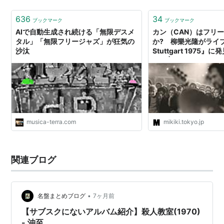
636
34
ブックマーク
ブックマーク
AIで自動生成され続ける「無限デスメ
カン（CAN）はフリ
タル」「無限フリージャズ」が狂気の
か? 柳樂光隆がライブ盤
沙汰
Stuttgart 1975
しさ | Mikiki by TO
musica-terra.com
mikiki.tokyo.jp
関連ブログ
•
名盤まとめブログ
7ヶ月前
【サブスクにないアルバム紹介】殺人教室(1970)
- 沖至