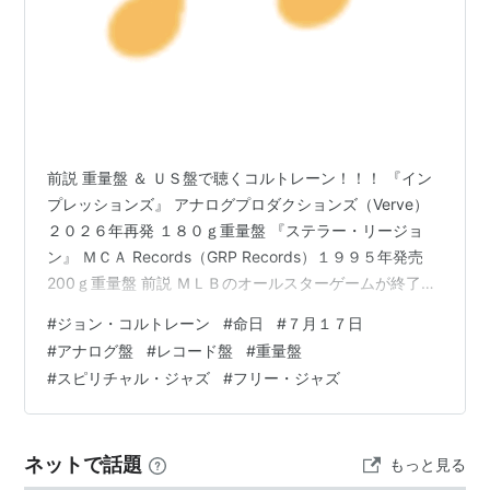
前説 重量盤 ＆ ＵＳ盤で聴くコルトレーン！！！ 『イン
プレッションズ』 アナログプロダクションズ（Verve）
２０２６年再発 １８０ｇ重量盤 『ステラー・リージョ
ン』 ＭＣＡ Records（GRP Records）１９９５年発売
200ｇ重量盤 前説 ＭＬＢのオールスターゲームが終了
し、FIFAワールドカップはいよいよスペイン対アルゼン
#
ジョン・コルトレーン
#
命日
#
７月１７日
チンの決勝戦が控えている状況なので、一日の生活リズ
#
アナログ盤
#
レコード盤
#
重量盤
ムは一休みモードです。 しかし、気温は３０度越えの
#
スピリチャル・ジャズ
#
フリー・ジャズ
「真夏日」が続いています。 小生は、日差しが落ち着く
午後４時頃からポケ活に出ています。 ７月１３日から始
まった『アニバーサリーピカチュウセレブレーション』
ネットで話題
もっと見る
と…