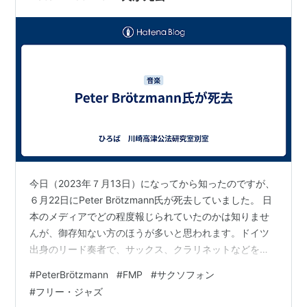
的な日々の果てに破滅するとい…
今日（2023年７月13日）になってから知ったのですが、
６月22日にPeter Brötzmann氏が死去していました。 日
本のメディアでどの程度報じられていたのかは知りませ
んが、御存知ない方のほうが多いと思われます。ドイツ
出身のリード奏者で、サックス、クラリネットなどを演
奏していました。フリー・ジャズ、あるいはフリー・ミ
#
PeterBrötzmann
#
FMP
#
サクソフォン
ュージックの分野で活躍していた人です。 私は、10代後
#
フリー・ジャズ
半から20代前半にかけて、六本木WAVEでFMP（Free