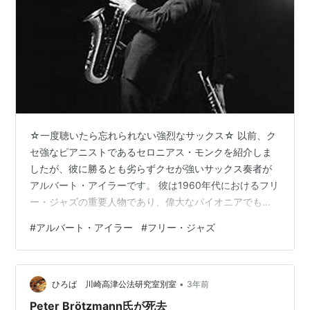
☆一度聴いたら忘れられない強烈なサックス☆ 以前、ク
セ強なピアニストであるセロニアス・モンクを紹介しま
したが、彼に勝るとも劣らずクセが強いサックス奏者が
アルバート・アイラーです。 彼は1960年代におけるフリ
ー・ジャズの重要人物であり、偉大なパイオニアでもあ
ります。 まるで泣き叫んでいるような、激しく、ヒステ
#
アルバート・アイラー
#
フリー・ジャズ
リックなサックスの音色は一度聴いたら忘れられませ
ん。 ヴィブラートを多用することで、どこか悲哀に満ち
た音色を奏でることも、彼の演奏の特徴でしょう。 彼の
•
音楽を聴いたきっかけはある1冊の小説でした。 中上健次
ひろば 川崎高津公法研究室別室
3年前
『19歳のジェイコブ』で、JAZZ狂いのジェイコブが退廃
Peter Brötzmann氏が死去