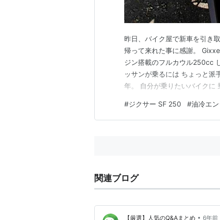
昨日、バイク屋で新車を引き取
帰って来れた事に感謝。 Gixxe
ジン搭載のフルカウル250cc
ッサンが乗るには ちょっと派
年。 自分が乗りたいバイクに
ロックシェッドのところで停車
#
ジクサー SF 250
#
油冷エン
うですがサイドはまだまだ。 
です。 ランキング参…
関連ブログ
•
【厳選】人気のQ&Aまとめ
6年前