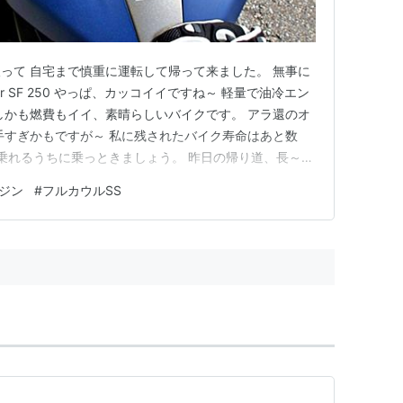
って 自宅まで慎重に運転して帰って来ました。 無事に
r SF 250 やっぱ、カッコイイですね～ 軽量で油冷エン
 しかも燃費もイイ、素晴らしいバイクです。 アラ還のオ
手すぎかもですが～ 私に残されたバイク寿命はあと数
 乗れるうちに乗っときましょう。 昨日の帰り道、長～い
。 タイヤの皮むきはと言うと～ 真ん中あたりは良さそ
ジン
#
フルカウルSS
昨日の午後１４時３６分。 走行距離はたったの１１３km