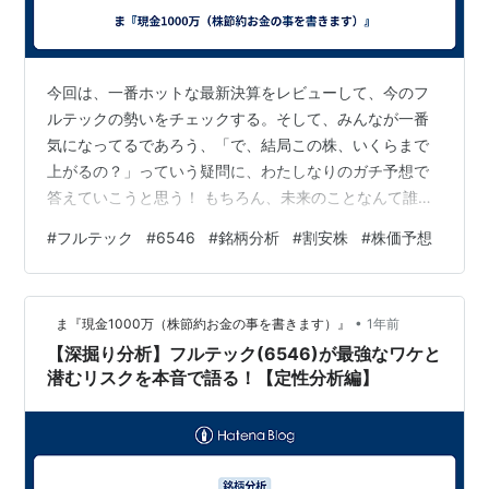
今回は、一番ホットな最新決算をレビューして、今のフ
ルテックの勢いをチェックする。そして、みんなが一番
気になってるであろう、「で、結局この株、いくらまで
上がるの？」っていう疑問に、わたしなりのガチ予想で
答えていこうと思う！ もちろん、未来のことなんて誰に
もわからない。でも、データとロジックを積み重ねて
#
フルテック
#
6546
#
銘柄分析
#
割安株
#
株価予想
「未来のシナリオ」を考えるのが、投資の醍醐味っし
ょ？最後までしっかりついてきてくれよな！ まずは現状
確認！最新決算（2025年12月期 1Q）を速攻レビュー！
•
ま『現金1000万（株節約お金の事を書きます）』
1年前
未来を語る前に、まずは足元から。先日発表されたばっ
【深掘り分析】フルテック(6546)が最強なワケと
かりの2025年12月期 第1四半期（1Q）決算を見てみよ
潜むリスクを本音で語る！【定性分析編】
う。これが会社の「今」の通信簿だ…