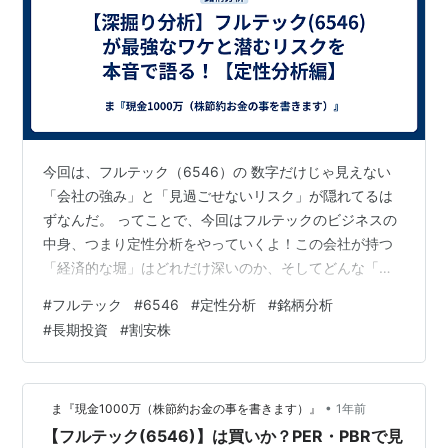
今回は、フルテック（6546）の 数字だけじゃ見えない
「会社の強み」と「見過ごせないリスク」が隠れてるは
ずなんだ。 ってことで、今回はフルテックのビジネスの
中身、つまり定性分析をやっていくよ！この会社が持つ
「経済的な堀」はどれだけ深いのか、そしてどんな「怪
物」が潜んでいるのか、本音で語っていくぜ！ フルテッ
#
フルテック
#
6546
#
定性分析
#
銘柄分析
クの「経済的な堀」はどこにある？他社が真似できない
#
長期投資
#
割安株
強みとは 「経済的な堀」っていうのは、あのウォーレ
ン・バフェットが言ってる言葉で、要は「他社が簡単に
真似できない、その会社だけの強固な競争優位性」のこ
•
ま『現金1000万（株節約お金の事を書きます）』
1年前
と。この堀が深ければ深いほど、会社は長く安定して稼
【フルテック(6546)】は買いか？PER・PBRで見
ぎ続けられるわけ。じゃあ、フルテックの堀は…