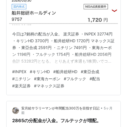
今日は7銘柄の配当が入金。 楽天証券 ・INPEX 32774円
・キリンHD 3700円 ・船井総研HD 1720円 マネックス証
券 ・東亞合成 2591円 ・ニチリン 7491円 ・東海カーボ
ン 1196円 ・フルテック 1754円 ・船井総研HD 2056円
合計 53282円となる。 とりあえず来週も1株買いでコツ
コツと地味に配当を積み上げていきたいところではあ
#
INPEX
#
キリンHD
#
船井総研HD
#
東亞合成
る・・・ ランキング参加中不労所得 にほんブログ村
#
ニチリン
#
東海カーボン
#
フルテック
#
配当
#
楽天証券
#
マネックス証券
•
安月給サラリーマンが年間配当300万を目指す日記
5ヶ月
前
2865の分配金が入金。フルテックが増配。