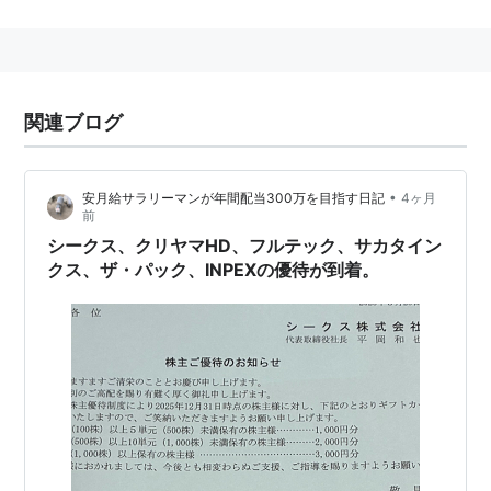
1963年（昭和38年）11月 - 北海道寺岡オートドア株
式会社として創業
1970年（昭和45年）10月 - 東日本寺岡オートドア株
式会社に社名変更
関連ブログ
2001年（平成13年）1月 - 東京の協立オートドアを買
収し寺岡ファシリティーズに社名変更
2015年（平成27年）7月 - フルテック株式会社に社
•
安月給サラリーマンが年間配当300万を目指す日記
4ヶ月
前
名変更
シークス、クリヤマHD、フルテック、サカタイン
クス、ザ・パック、INPEXの優待が到着。