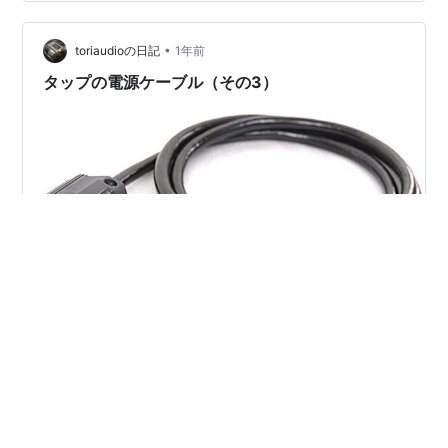
ル状態で放置されてる」っていう、小型割安株好きには
たまらない銘柄なのよ！ まずは成長性チェック！売上と
•
利益は伸びてる？ 企業の健康診断、まずは成長性から見
toriaudioの日記
1年前
ていこう！ちゃんと成長してないと、いくら安くても将
タップの電源ケーブル（その3）
来性ないもんね。過去5年間の売…
でんき堂のフルテック線材を用いたものと音光堂のベル
デン線材を用いた電源ケーブルをタップに用いている話
の続きで、まだ、イジイジやっているのかといわれそう
だが、なんか録音によって当たりはずれがあって、どん