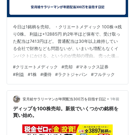
今日は1銘柄を売却。 ・クリエートメディック 100株→残
り0株。 利益は+12885円 約2年半ほど保有で、受け取っ
た配当は7413円ほど。 普通配当は30年以上維持してい
る会社で財務なども問題ないが、いまいち増配もなくイ
ンパクトにかける、というのが売却の理由。 売った後に
大幅増配などをやられるいつものパターンもある
#
クリエートメディック
#
売却
#
マネックス証券
が・・・ 売却した資金で1株買い銘柄を買い増し。 近日
#
利益
#
1株
#
優待
#
ラクトジャパン
#
フルテック
中にはラクトジャパン、フルテックを単元化予定。 他に
来年は稲葉製作所、クワザワHD、セブン工業、日進工具
あたりを単元化目標。 さらに3月権利のよさそうなIT系
銘柄として、ハイマックス、データ・アプリケーション
•
安月給サラリーマンが年間配当300万を目指す日記
1年前
の買い付けも始めた…
ディップを100株売却。新規でいくつかの銘柄を
買い始め。