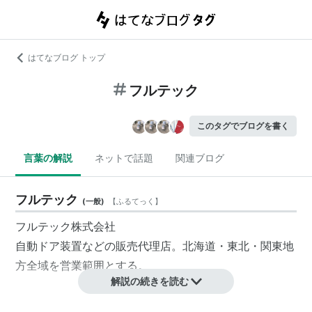
はてなブログ トップ
フルテック
このタグでブログを書く
言葉の解説
ネットで話題
関連ブログ
フルテック
(
一般
)
【
ふるてっく
】
フルテック株式会社
自動ドア
装置などの販売代理店。北海道・東北・関東地
方全域を営業範囲とする。
解説の続きを読む
沿革