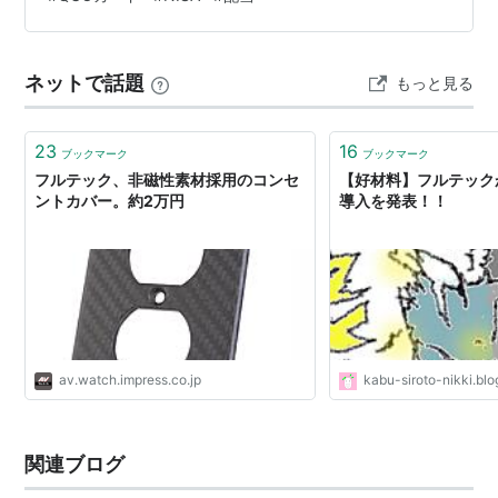
株保有でもらえるQUOカード1000円分×2名義。 今回が
初取得だが、2026年12月の優待をもって廃止予定。 ・
INPEX 12月に…
ネットで話題
もっと見る
23
16
ブックマーク
ブックマーク
フルテック、非磁性素材採用のコンセ
【好材料】フルテック
ントカバー。約2万円
導入を発表！！
av.watch.impress.co.jp
kabu-siroto-nikki.bl
関連ブログ