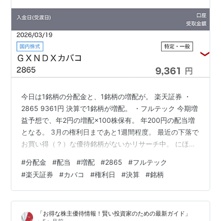
今日は1銘柄の分配金と、1銘柄の増配が。 楽天証券 ・
2865 9361円 決算で1銘柄が増配。 ・フルテック 今期増
益予想で、年2円の増配×100株保有。 年200円の配当増
となる。 3月の権利日まであと1週間程度。 最近の下落で
お買い得（？）な優待銘柄がないかリサーチ中。 にほん
ブログ村 ランキング参加中不労所得
#
分配金
#
配当
#
増配
#
2865
#
フルテック
#
楽天証券
#
カバコ
#
権利日
#
決算
#
銘柄
「お得な株主優待情報！賢い投資家のための最新ガイド」