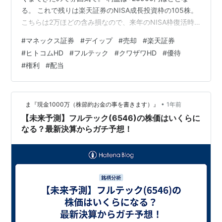
る。 これで残りは楽天証券のNISA成長投資枠の105株。
こちらは2万ほどの含み損なので、来年のNISA枠復活時
に大きく含み損であればナンピンしていく予定。 売却し
#
マネックス証券
#
デイップ
#
売却
#
楽天証券
た資金で1株買い中の銘柄の買い増しと、新規でいくつか
#
ヒトコムHD
#
フルテック
#
クワザワHD
#
優待
買い始めて見る。 決算は悪くなかったが下がっていた8
#
権利
#
配当
月優待権利のヒトコムHD、12月優待権利月のフルテッ
ク、来年3月優待権利月のクワザワHDを買い始め。 とり
あえず権利月までに安く買えたらいいや、という相変わ
•
ま『現金1000万（株節約お金の事を書きます）』
1年前
らずの適当な…
【未来予測】フルテック(6546)の株価はいくらに
なる？最新決算からガチ予想！