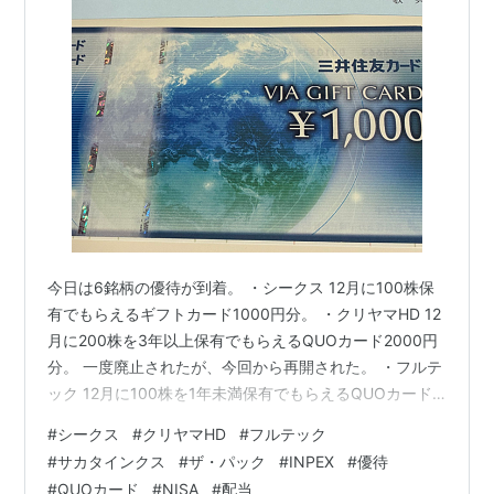
今日は6銘柄の優待が到着。 ・シークス 12月に100株保
有でもらえるギフトカード1000円分。 ・クリヤマHD 12
月に200株を3年以上保有でもらえるQUOカード2000円
分。 一度廃止されたが、今回から再開された。 ・フルテ
ック 12月に100株を1年未満保有でもらえるQUOカード
1000円分。 今回が初取得。 1年以上保有で2000円分
#
シークス
#
クリヤマHD
#
フルテック
に。 ・サカタインクス 12月に100株を3年以上保有でも
#
サカタインクス
#
ザ・パック
#
INPEX
#
優待
らえるQUOカード2000円分。 ・ザ・パック 12月に100
#
QUOカード
#
NISA
#
配当