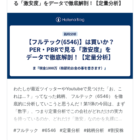
る「激安度」をデータで徹底解剖！【定量分析】
わたしが最近ツイッターやYoutubeで見つけた「お、こ
れは…？」ってなった銘柄、 フルテック（6546） を徹
底的に分析していこうと思うんだ！第1弾の今回は、まず
「数字」、つまり定量分析でこの会社がどれだけの実力
を持っているのか、どれだけ「激安」なのかを丸裸にし
ていくぜ！ 【結論から言うと…】フルテックは、「財務
#
フルテック
#
6546
#
定量分析
#
銘柄分析
#
割安株
は超ガッチガチの金庫番なのに、株価はなぜか激安セー