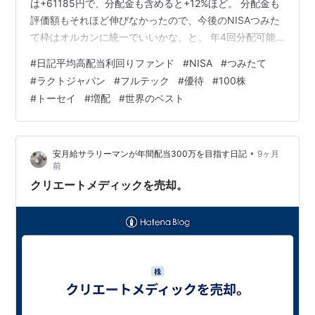
は+61185円で、分配金も含めると+12%ほど。 分配金も
評価額もそれほど伸びなかったので、今後のNISAつみた
て枠はオルカンに統一でいいかな、と。 年4回分配可能
なファンドなどが、NISAつみたて枠で買えるようになっ
#
日記平均高配当利回りファンド
#
NISA
#
つみたて
たらまた考える。 売却した資金のうち、1/3は住宅ローン
#
ラクトジャパン
#
フルテック
#
優待
#
100株
口座へ、残りで世界のベストを分割して購入する。 日中
#
トーセイ
#
増配
#
世界のベスト
は1株買い中の2銘柄が100株に到達。 ・ラクトジャパン
取得額 3491円 取得額での配当利回り 3.78% 11月に100
株を2年以上保有でカタログギフト300…
•
安月給サラリーマンが年間配当300万を目指す日記
9ヶ月
前
クリエートメディックを売却。