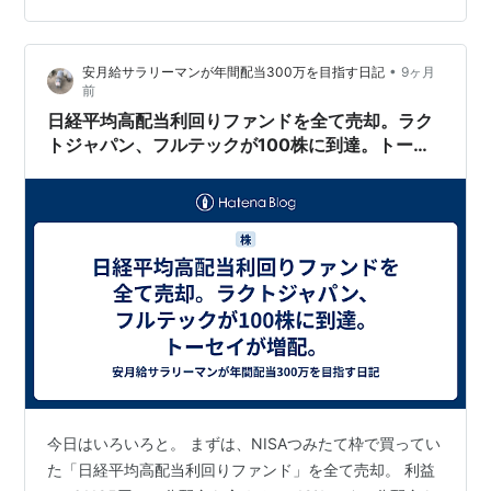
待”です💖 🗓 権利確定日と株数 権利確定日：12月末日 単
元株数：100株 ※1年以上の判定は、株主名簿に2回以上連
•
安月給サラリーマンが年間配当300万を目指す日記
9ヶ月
続記載が条件です💡 🎁 株主優待の内容（QUOカード）
前
保有株数＋保有期間で金額が変わります👇 ▶ 1…
日経平均高配当利回りファンドを全て売却。ラク
トジャパン、フルテックが100株に到達。トーセ
イが増配。
今日はいろいろと。 まずは、NISAつみたて枠で買ってい
た「日経平均高配当利回りファンド」を全て売却。 利益