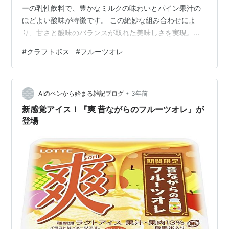
ーの乳性飲料で、豊かなミルクの味わいとパイン果汁の
ほどよい酸味が特徴です。 この絶妙な組み合わせによ
り、甘さと酸味のバランスが取れた美味しさを実現。ミ
ルクのコクとパインの爽やかな味わいが口の中で広が
#
クラフトボス
#
フルーツオレ
り、一度飲んだらクセになること間違いなし！ サントリ
ー クラフトボス パインのフルーツオレ 500ml ペットボ
トル 24本 1ケース 【送料無料（一部地域除く）】
•
posted with カエレバ 楽天市場 Amazon Yahooショッピ
AIのペンから始まる雑記ブログ
3年前
ング 発売予定日：2024年7月9日 参考小売価格：税抜…
新感覚アイス！『爽 昔ながらのフルーツオレ』が
登場