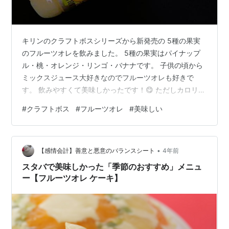
キリンのクラフトボスシリーズから新発売の 5種の果実
のフルーツオレを飲みました。 5種の果実はパイナップ
ル・桃・オレンジ・リンゴ・バナナです。 子供の頃から
ミックスジュース大好きなのでフルーツオレも好きで
す。 飲みやすくて美味しかったです！😋 ただしカロリー
も高いです。 1本（500ml）で250kcalもあります…。 ダ
#
クラフトボス
#
フルーツオレ
#
美味しい
イエット中は飲んではいけないと思うけど飲んでしまう
ダメ人間です。 余談ですがやはり夫は感染していまし
た。😿 発症から11日待機なので夫は8月9日迄自宅療養。
•
オミクロンは感染力が尋常じゃないほど強く 狭い家の中
【感情会計】善意と悪意のバランスシート
4年前
で家庭内感染を防ぐのは難しいので宿泊療養希望なんだ
スタバで美味しかった「季節のおすすめ」メニュ
けど 宿泊施設も…
ー【フルーツオレ ケーキ】