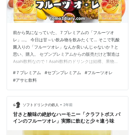
前から気になっていた、７プレミアムの「フルーツオ
レ」…。 今日は甘～い飲み物を飲みたくて… そこで乳酸
菌入りの「フルーツオレ」なんか良いんじゃないか？と
思い、購入。 セブンプレミアムからの販売だけど製造は
Asahi飲料なので！Asahi飲料のドリンクは結構、果物の
味がしっかりしているし、果汁は10％入っているし
#
７プレミアム
#
セブンプレミアム
#
フルーツオレ
ね…。 ※この記事は広告及びアフィリエイト広告を利用し
#
アサヒ飲料
ています セブンプレミアム【フルーツ オレ】を飲んでみ
た‼ はじめに・・・注意事項です！ セブンプレミアム
【フルーツオレ】を飲んでみた感想 成分・特性
（100ml）表示 原材料表示 TOMO の 好き（うまい） or
•
ソフトドリンクの鉄人
2年前
嫌い（まずい）の…
甘さと酸味の絶妙なハーモニー「クラフトボス パ
インのフルーツオレ」実際に飲むと少々違う味