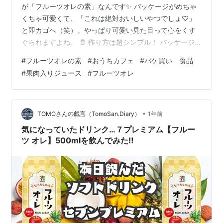
が「フルーツオレの素」なんです✨ パッケージがめちゃ
くちゃ可愛くて、「これは絶対おいしいやつでしょ♡」
と即カゴへ（笑）。やっぱり可愛い見た目って心をくす
ぐられますよね。 🥛 作り方は超シンプル！ パッケージ
に書いてあった通り、牛乳と1:3で混ぜるだけ。早速作っ
#
フルーツオレの素
#
おうちカフェ
#
パケ買い 食品
て飲んでみたら…すごく甘くてびっくり！でも果肉がち
#
果肉入りジュース
#
フルーツオレ
ゃんと入っていて、フルーティーで美味しいんです😋 ❄️
アレンジしてシャーベットに！ そのままでもおいしいけ
ど、残りを冷凍してシャーベットにしたら最高♡シャリ
シャリ食感とフルーツの甘みが広がって、夏のおやつに
•
TOMOさんの戯言（TomoSan.Diary）
1年前
ぴったりでした🍧✨ 💡 まとめ：…
気になっていたドリンク…７プレミアム【フルー
ツ オレ】500mlを飲んでみた‼