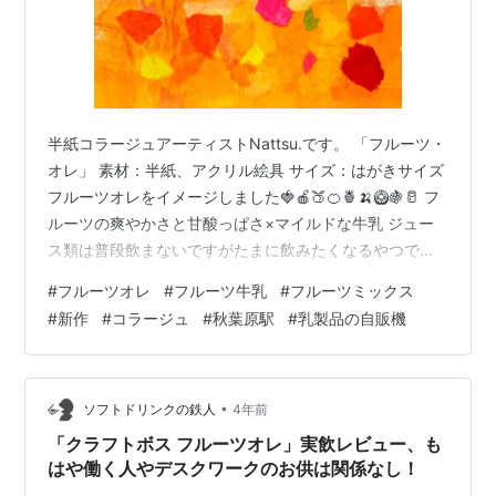
半紙コラージュアーティストNattsu.です。 「フルーツ・
オレ」 素材：半紙、アクリル絵具 サイズ：はがきサイズ
フルーツオレをイメージしました🍓🍎🍑🍊🍍🍌🥝🍇🥛 フ
ルーツの爽やかさと甘酸っぱさ×マイルドな牛乳 ジュー
ス類は普段飲まないですがたまに飲みたくなるやつで
す。好きなんです。 それを表現したいなと思って作りま
#
フルーツオレ
#
フルーツ牛乳
#
フルーツミックス
した。 はがきサイズのイラストボードに貼りました。 ミ
#
新作
#
コラージュ
#
秋葉原駅
#
乳製品の自販機
ルクミックスのオレンジベースのグラデーションに、フ
ルーツたくさん！を表現。 想像以上に気に入った仕上が
りになりました！🎶 JR総武線秋葉原駅5番線（新宿方
面）のホームに乳製品の自販機があって、ご当地物やな
•
ソフトドリンクの鉄人
4年前
かなか他では見られない…
「クラフトボス フルーツオレ」実飲レビュー、も
はや働く人やデスクワークのお供は関係なし！