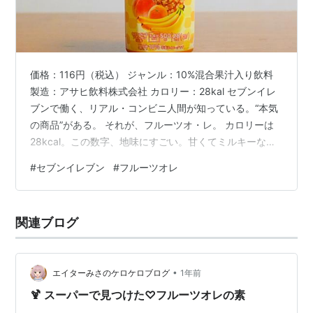
価格：116円（税込） ジャンル：10%混合果汁入り飲料
製造：アサヒ飲料株式会社 カロリー：28kal セブンイレ
ブンで働く、リアル・コンビニ人間が知っている。“本気
の商品”がある。 それが、フルーツオ・レ。 カロリーは
28kcal。この数字、地味にすごい。甘くてミルキーな飲
み物なのに、28kcal。つまり、気軽に飲める“ご褒美系ド
#
セブンイレブン
#
フルーツオレ
リンク”だ。 まず見た目がいい。この黄色のチェック柄。
どこかレトロで、どこか優しい。牛乳瓶でもジュースで
もない、昭和の喫茶店の空気をそのままボトルに閉じ込
関連ブログ
めたようなデザイン。ラベルにはフルーツが並ぶ。りん
ご、みかん、パインアップル、バナナ、もも。フルーツ
ポンチの集…
•
エイターみさのケロケロブログ
1年前
🍹 スーパーで見つけた♡フルーツオレの素