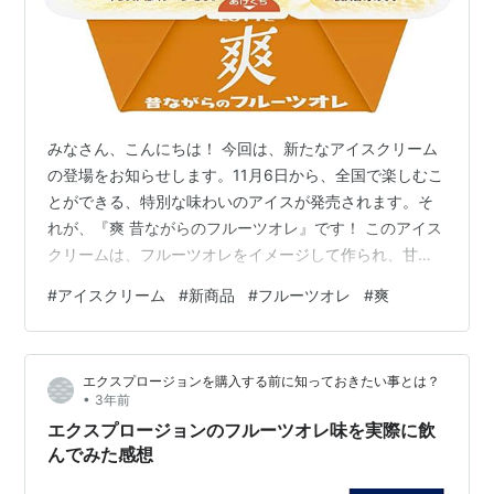
みなさん、こんにちは！ 今回は、新たなアイスクリーム
の登場をお知らせします。11月6日から、全国で楽しむこ
とができる、特別な味わいのアイスが発売されます。そ
れが、『爽 昔ながらのフルーツオレ』です！ このアイス
クリームは、フルーツオレをイメージして作られ、甘み
と酸味のバランスが絶妙です。フルーツの爽やかな風味
#
アイスクリーム
#
新商品
#
フルーツオレ
#
爽
が口の中で広がり、夏のような爽快感を楽しむことがで
きます。 さらに、特別なポイントは、とろけるフルーツ
ソースがトッピングされていることです。このとろける
エクスプロージョンを購入する前に知っておきたい事とは？
ソースが、アイスクリームとの相性を引き立て、贅沢な
•
3年前
味わいを演出しています。 この『爽 昔ながらのフルーツ
エクスプロージョンのフルーツオレ味を実際に飲
オレ』は、新感覚のアイスクリームと…
んでみた感想