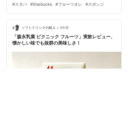
ク感が味わえるフルーツオレのケーキ 見た目と味わいが
#
スタバ
#
Starbucks
#
フルーツオレ
#
スポンジ
一致する三層構造 最上層 中層 最下層 スポンジが一番気
を惹かれた フルーツの甘酸っぱさと優しいミルク感が味
わえるフルーツオレのケーキ 目次（⇧⇧⇧）に使ったフ
•
レーズは、私の考えた文面ではありません。 該当のペー
ソフトドリンクの鉄人
8年前
ジに書かれていたスターバックスのオリジナルキャッチ
「森永乳業 ピクニック フルーツ」実飲レビュー、
コピーを流用させてい…
懐かしい味でも抜群の美味しさ！