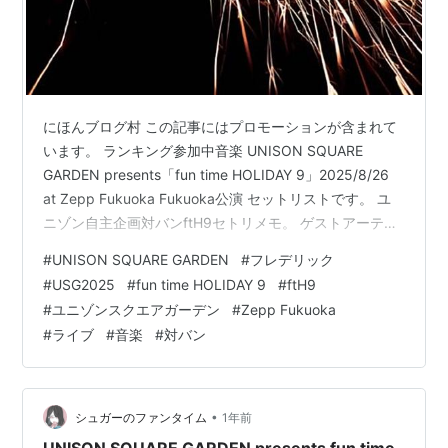
にほんブログ村 この記事にはプロモーションが含まれて
います。 ランキング参加中音楽 UNISON SQUARE
GARDEN presents「fun time HOLIDAY 9」2025/8/26
at Zepp Fukuoka Fukuoka公演 セットリストです。 ユ
ニゾン自主企画対バンftH9セトリメモ。 ゲストアーティ
ストはフレデリック。 流星のスコール 通常盤 - UNISON
#
UNISON SQUARE GARDEN
#
フレデリック
SQUARE GARDEN アーティスト:UNISON SQUARE
#
USG2025
#
fun time HOLIDAY 9
#
ftH9
GARDEN トイズファクトリー Amazon 01.きみのもとへ
#
ユニゾンスクエアガーデン
#
Zepp Fukuoka
02.桜のあと(all quartet lead to the?)…
#
ライブ
#
音楽
#
対バン
•
シュガーのファンタイム
1年前