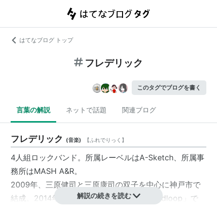
はてなブログ トップ
フレデリック
このタグでブログを書く
言葉の解説
ネットで話題
関連ブログ
フレデリック
(
音楽
)
【
ふれでりっく
】
4人組ロックバンド。所属レーベルはA-Sketch、所属事
務所はMASH A&R。
2009年、三原健司と三原康司の双子を中心に神戸市で
解説の続きを読む
結成。2014年9月24日、ミニアルバム「oddloop」で
A-Sketchからメジャーデビュー。