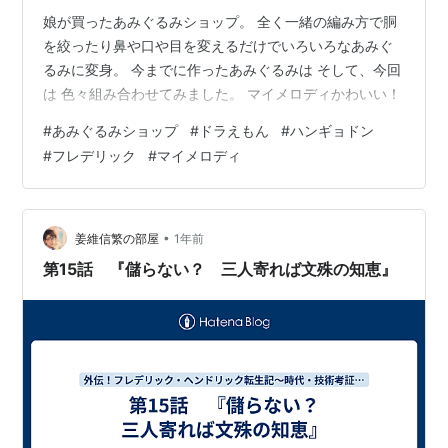
娘が買ったあみぐるみショップ。 全く一緒の編み方で胴
を絞ったり鼻や口や目を変えるだけでいろいろなあみぐ
るみに変身。 今までに作ったあみぐるみは そして、今回
は 色々組み合わせてみました。 マイメロディかわいい！
#
あみぐるみショップ
#
ドラえもん
#
ハンギョドン
#
フレデリック
#
マイメロディ
•
姜維信繁の部屋
1年前
第15話 『儲らない？ 三人寄れば文殊の知恵』