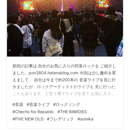
前回の記事は 自分のお気に入りの邦楽ロックを ご紹介し
ました。pon3804.hatenablog.com 今回は少し趣向を変
えまして、 自分は今まで約200本の 音楽ライブを見に行
きましたが、ロックアーティストのライブも 見に行った
こともあります。と言う事でライブを見て お気に入りに
なったロックソングを ご紹介したいと思います！ 2017
#
音楽
#
音楽ライブ
#
ロックソング
年 愛知県・篠島フェス Checho No Republic 「No
#
Checho No Republic
#
THE BAWDIES
Way」 2018年 でらロックフェスティバル EVERLONG
#
FIVE NEW OLD
#
フレデリック
#
sumika
「POPダイバー」 2018年 MERRY ROCK PARADE THE
BAWDIES「Just Be Cool」 F…