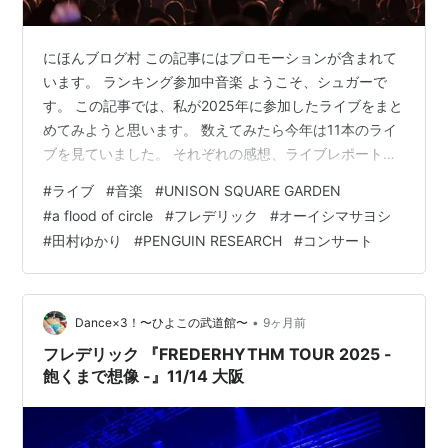
にほんブログ村 この記事にはプロモーションが含まれて
います。 ランキング参加中音楽 ようこそ、シュガーで
す。 この記事では、私が2025年に参加したライブをまと
めてみようと思います。 数えてみたら今年は11本のライ
ブを見ていました。 それぞれの感想、ライブレポート記
事もセットで紹介します。 ではいきましょう! 2025年ラ
#
ライブ
#
音楽
#
UNISON SQUARE GARDEN
イブ参加記録 今年行ったライブまとめ FUKUOKA MUSIC
#
a flood of circle
#
フレデリック
#
オーイシマサヨシ
FES.2025 UNISON SQUARE GARDEN TOUR 2025
#
田村ゆかり
#
PENGUIN RESEARCH
#
コンサート
「Charisma & Princess」at Zepp Fukuoka UNISON
SQUARE GARDEN TOUR 20…
•
Dance×3！〜ひよこの武道館〜
9ヶ月前
フレデリック 『FREDERHYTHM TOUR 2025 -
飽くまで想像 -』11/14 大阪