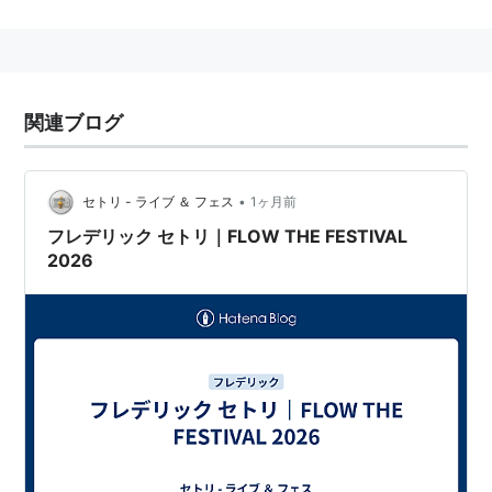
メンバー
三原健司
(Vo./Gt.)
三原康司
(Ba.)
関連ブログ
赤頭隆児(Gt.)
高橋武(Dr.)
•
セトリ - ライブ ＆ フェス
1ヶ月前
ディスコグラフィ
フレデリック セトリ｜FLOW THE FESTIVAL
2026
シングル
オンリーワンダー（2016年6月15日）
かなしいうれしい（2017年8月16日）
ミニアルバム
oddloop（2014年9月24日）
OWARASE NIGHT（2015年5月6日）