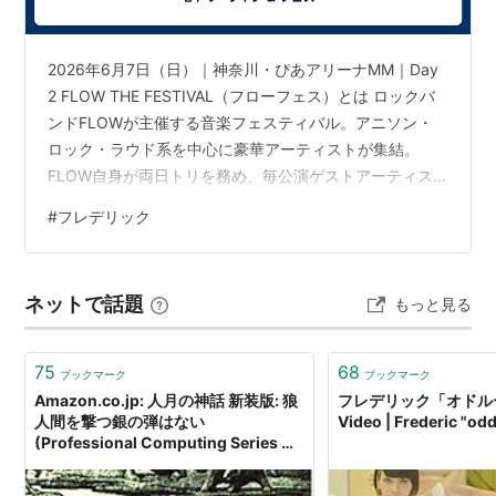
OTOTUNE（2015年11月25日）
2026年6月7日（日）｜神奈川・ぴあアリーナMM｜Day
フルアルバム
2 FLOW THE FESTIVAL（フローフェス）とは ロックバ
フレデリズム（2016年10月19日）
ンドFLOWが主催する音楽フェスティバル。アニソン・
ロック・ラウド系を中心に豪華アーティストが集結。
FLOW自身が両日トリを務め、毎公演ゲストアーティス
トとのコラボレーションが最大の見どころ。 2026年は6
#
フレデリック
月6日（土）・7日（日）の2日間、神奈川・ぴあアリーナ
MMで開催。 セトリ（セットリスト） スパークルダンサ
ー かなしいうれしい CYAN 悪魔 名悪役 ジャンキー オド
ネットで話題
もっと見る
ループ ※FLOWのステージにて三原健司(Vo.)が「GET
BACK」にゲスト参加 公式P…
75
68
ブックマーク
ブックマーク
Amazon.co.jp: 人月の神話 新装版: 狼
フレデリック「オドルー
人間を撃つ銀の弾はない
Video | Frederic "od
(Professional Computing Series 別
巻 3): フレデリック P.ブルックス Jr.
(著), 滝沢徹 (翻訳): 本