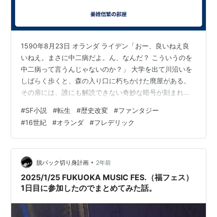
1590年8月23日 オランダ ライデン「おー、良いねえ良
いねえ。まさに中二病だよ。ん、なんだ？ こういうのを
中二病って言うんじゃないのか？」 大学を出て川沿いを
しばらく歩くと、森の入り口に朽ちかけた廃屋がある。
その扉には、誰にも解読できない奇妙な暗号が刻まれて
いた。 『運命のコンパス』 コンパス・オブ・ディスティ
#
SF小説
#
転生
#
歴史改変
#
ファンタジー
ニー。 日本語だ。 おそらく、いや、間違いなく誰も読め
#
16世紀
#
オランダ
#
フレデリック
ない魔法の文字だ。 基地（小屋）の中には、中二病を刺
激するアイテムが無数にそろっている。 蒸留器・乳鉢・
乳棒……フレデリック用 人体解剖図・薬品の化学式・医
学系……オットー用 その他もろもろ、である。「え、あ
•
脱パック切り身計画
2年前
あ、うん。まあ……」…
2025/1/25 FUKUOKA MUSIC FES.（福フェス）
1日目に参加したのでまとめてみた話。