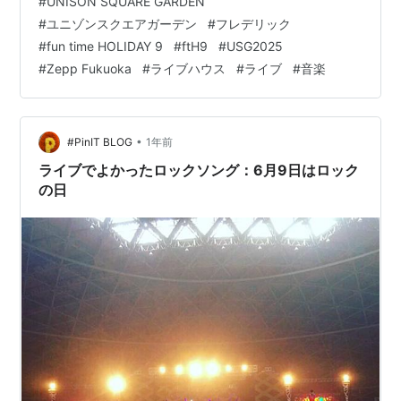
#
UNISON SQUARE GARDEN
弾! 対バン相手はフレデリック! インテックス大阪で開催
#
ユニゾンスクエアガーデン
#
フレデリック
された USG20th Anniversary LIVE FINALE『fun time
#
fun time HOLIDAY 9
#
ftH9
#
USG2025
tribute』supported by FM802 35th "Be FUNKY!!"…
#
Zepp Fukuoka
#
ライブハウス
#
ライブ
#
音楽
•
#PinIT BLOG
1年前
ライブでよかったロックソング：6月9日はロック
の日