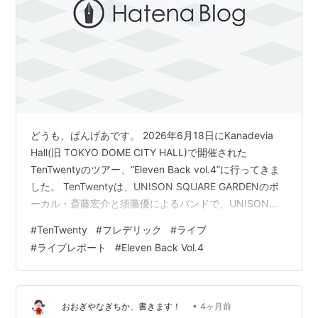
どうも、ぱんげあです。 2026年6月18日にKanadevia
Hall(旧 TOKYO DOME CITY HALL)で開催された
TenTwentyのツアー、“Eleven Back vol.4”に行ってきま
した。 TenTwentyは、UNISON SQUARE GARDENのボ
ーカル・斎藤宏介と須藤優によるバンドで、UNISONと
はまた異なる音楽性で、ポップからロック、エキゾチッ
#
TenTwenty
#
フレデリック
#
ライブ
クな雰囲気まで幅広い楽曲が特徴です。 今回はそのライ
#
ライブレポート
#
Eleven Back Vol.4
ブの感想レポートです。 今回のツアーについて 感想 入
場 本編 フレデリック TenTwenty まとめ セットリスト フ
レデリック TenTwenty 今回…
•
おおぎやなぎちか、書きます！
4ヶ月前