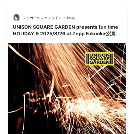
がもう、もう・・・（興奮w） フェスよりワンマンだ
わ、やっぱり。 このバンドは特にワンマンで一番魅力を
•
発揮する。 1時間2時間あるとフレデリックの世界を気持
シュガーのファンタイム
1年前
ちよく味…
UNISON SQUARE GARDEN presents fun time
HOLIDAY 9 2025/8/26 at Zepp Fukuoka公演 セ
ットリスト セトリ