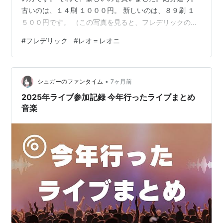
古いのは、１４刷 １０００円。 新しいのは、８９刷 １
５００円です。 （この写真を見ると、フレデリックの傾
きが違うような。写真の撮り方かな。後で比べて追記し
#
フレデリック
#
レオ＝レオニ
ます）追記：写真の撮り方のせいでしたー。 一昨年くら
いに『星の王子さま』も同じような状態だったため、買
い直しました。 フレデリックは、本、文学ってこういう
•
ものだよね。と、私が思っていることを、表現してくれ
シュガーのファンタイム
7ヶ月前
ています。現実には、人はインフラがなくては生き延び
2025年ライブ参加記録 今年行ったライブまとめ
ることはできません。でも、本、芸…
音楽