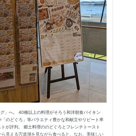
グ」へ。 40種以上の料理がそろう和洋朝食バイキン
や「のどぐろ」等バラエティ豊かな和献立やリピート率
ーストが評判。 郷土料理ののどぐろとフレンチトースト
から見える宍道湖を見ながら食べると、なお、美味しい