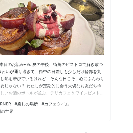
 ❤本日のお話☕♠ 👠 夏の午後、街角のビストロで解き放つ
賑わいが通り過ぎて、街中の日差しも少しだけ輪郭を丸
少し熱を帯びているけれど、そんな日こそ、心にふんわり
要じゃない？ わたしが定期的に会う大切なお友だち🎨
美しいお酒のボトルが並ぶ、デリカフェ＆ワインビストロ
HE CORNER（トゥーストゥース オンザコーナー）』。 以前
ORNER
#
癒しの場所
#
カフェタイム
かりわたしの気まぐれな心を奪ってしまった、お気に入り
国の世界