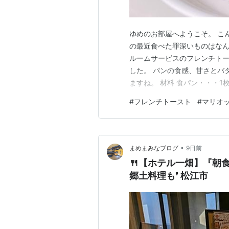
ゆめのお部屋へようこそ。 こ
の最近食べた罪深いものはなん
ルームサービスのフレンチト
した。 パンの食感、甘さとバ
ますね。 材料 食パン・・・1枚
ター・・・10g 作り方 １ 
#
フレンチトースト
#
マリオ
混ぜる。 ３ 食パンを半分に
たし、片面ずつ電子レンジ5…
•
まめまみなブログ
9日前
🍴【ホテル一畑】『朝
郷土料理も❜ 松江市