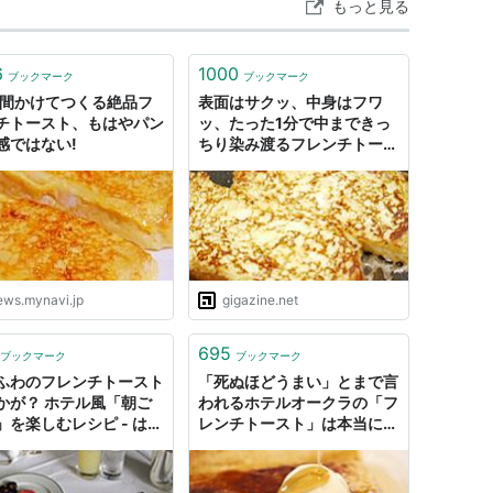
もっと見る
6
1000
ブックマーク
ブックマーク
時間かけてつくる絶品フ
表面はサクッ、中身はフワ
チトースト、もはやパン
ッ、たった1分で中まできっ
感ではない!
ちり染み渡るフレンチトース
トを作ってみました
ews.mynavi.jp
gigazine.net
695
ブックマーク
ブックマーク
ふわのフレンチトースト
「死ぬほどうまい」とまで言
かが？ ホテル風「朝ご
われるホテルオークラの「フ
」を楽しむレシピ - はて
レンチトースト」は本当に圧
ュース
倒的なおいしさだった