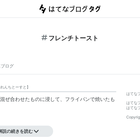
フレンチトースト
連ブログ
ふれんちとーすと
】
はてな
混ぜ合わせたものに浸して、フライパンで焼いたも
はてな
はてな
Copyrig
解説の続きを読む