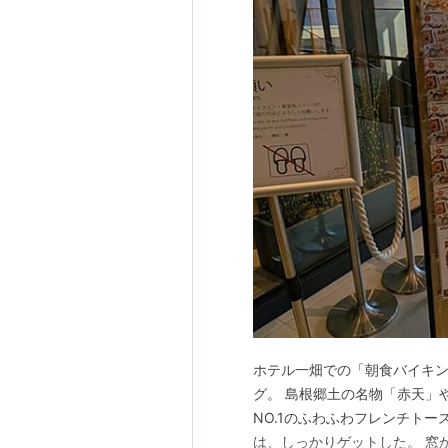
ホテル一畑での「朝食バイキン
グ。 島根郷土の名物「赤天」
NO.1のふわふわフレンチト
は、しっかりゲットした。 窓