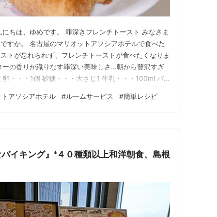
んにちは、ゆめです。 罪深きフレンチトースト みなさま
ですか。 名古屋のマリオットアソシアホテルで食べた
ーストが忘れられず、フレンチトーストが食べたくなりま
ターの香りが織りなす罪深い美味しさ…朝から贅沢すぎ
 卵・・・1個 砂糖・・・大さじ1 牛乳・・・100ml バ
卵をといてグラニュー糖を加えて混ぜる。 ２ 牛乳を加えて
ットアソシアホテル
#
ルームサービス
#
簡単レシピ
切って（今回は切り込みも少しいれてみた）卵液に両面ひ
食バイキング』❛４０種類以上和洋朝食、島根