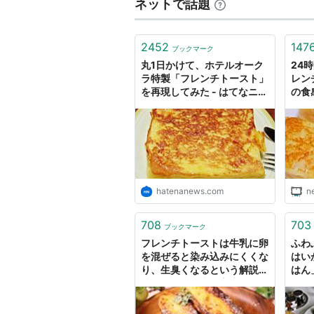
ネットで話題
2452
147
ブックマーク
丸1日かけて、ホテルオーク
24
ラ特製「フレンチトースト」
レン
を再現してみた - はてなニュ
の食
ース
hatenanews.com
n
708
703
ブックマーク
フレンチトーストは牛乳に卵
ふわ
を混ぜると染み込みにくくな
はい
り、生臭くなるという解説に
はん
「こういう知識を家庭科で学
なニ
びたかった...！」