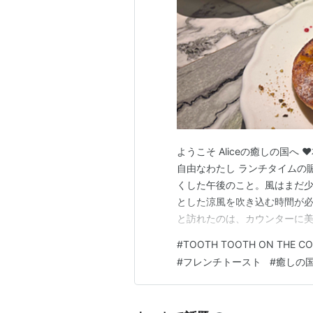
ようこそ Aliceの癒しの国へ
自由なわたし ランチタイムの
くした午後のこと。風はまだ
とした涼風を吹き込む時間が必
と訪れたのは、カウンターに
『TOOTH TOOTH ON T
#
TOOTH TOOTH ON THE C
ランチを過ごしてから、すっ
#
フレンチトースト
#
癒しの
の場所よ。「ワインビ…