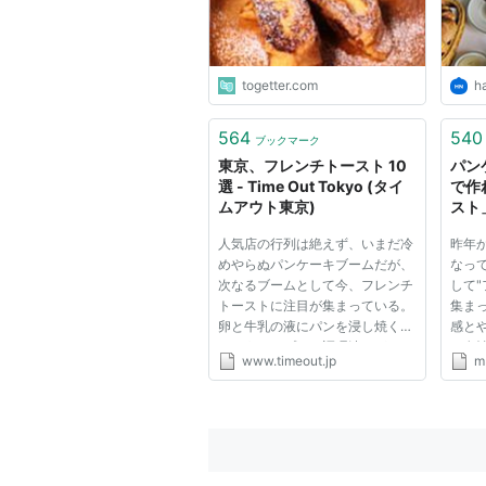
togetter.com
h
564
540
ブックマーク
東京、フレンチトースト 10
パン
選 - Time Out Tokyo (タイ
で作
ムアウト東京)
スト」
のた
人気店の行列は絶えず、いまだ冷
昨年
ィア
めやらぬパンケーキブームだが、
なっ
次なるブームとして今、フレンチ
して"
トーストに注目が集まっている。
集ま
卵と牛乳の液にパンを浸し焼く、
感と
というシンプルな調理法だが、シ
て女
www.timeout.jp
m
ンプルなだけに奥が深く、店ごと
本人
のこだわりがダイレクトに伝わっ
スト
てくる。ここではホテルの伝統の
える
味、人気ベーカリーの人気メ...
づける