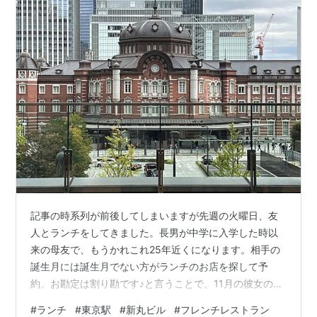
記事の時系列が前後してしまいますが先週の火曜日、友
人とランチをしてきました。長男が中学に入学した時以
来の母友で、もうかれこれ25年近くになります。相手の
誕生月には誕生月でない方がランチのお店を探して予
約。お勘定は割り勘です♪と言うことで、11月の彼女の誕
生日ランチは私が予約しました。丸の内の新丸ビルに入
#
ランチ
#
東京駅
#
新丸ビル
#
フレンチレストラン