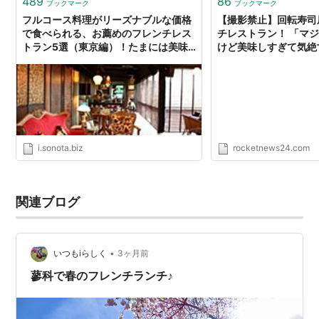
489
86
ブックマーク
ブックマーク
フルコース料理がリーズナブルな価格
【撮影禁止】回転寿司
で食べられる、お薦めのフレンチレス
チレストラン！ 「マ
トラン5選（東京編）！たまには美味
けど美味しすぎて気絶寸
しいフレンチを食べよう。 - SONOTA
ニュース24
i.sonota.biz
rocketnews24.com
関連ブログ
•
いつもiらしく
3ヶ月前
蓼科で春のフレンチランチ♪