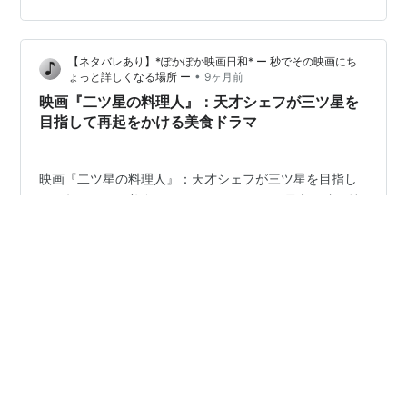
っている🇫🇷で、購読している方のブログで以前「平日
ランチがお得。窓側の席は予約必須」という情報をキャ
ッチしていたので今年の彼女の誕生日ランチはこのお店
【ネタバレあり】*ぽかぽか映画日和* ー 秒でその映画にち
にしよう！と決めていました。そもそも、東京に住んで
•
ょっと詳しくなる場所 ー
9ヶ月前
いながら新丸ビルには縁がなく ^^;このビルのレストラン
映画『二ツ星の料理人』：天才シェフが三ツ星を
に入ったのは初めてでしたが評判通りこのビ…
目指して再起をかける美食ドラマ