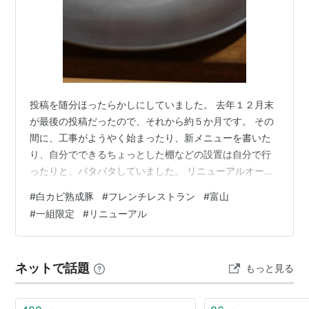
投稿を随分ほったらかしにしていました。 去年１２月末
が最後の投稿だったので、それから約５か月です。 その
間に、工事がようやく始まったり、新メニューを書いた
り、自分でできるちょっとした棚などの設置は自分で行
ったりと、バタバタしていました。 リニューアルオープ
ンは５月８日でした。 日にちを決めて、そこに向けてオ
#
白カビ熟成豚
#
フレンチレストラン
#
富山
ープン準備を行ったということではなく、自分の中でし
#
一組限定
#
リニューアル
っかりとお客様をお迎えできる環境が整ったのがその日
でした。 なので、オープンのお知らせを大々的に行うこ
とはしませんでした。 noteには書きましたが、当店は一
ネットで話題
もっと見る
組限定の完全貸し切りフレンチレストランです。 お子様
からご高齢の方まで、どなたでも、…