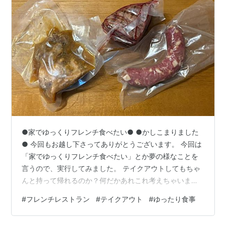
●家でゆっくりフレンチ食べたい● ●かしこまりました
● 今回もお越し下さってありがとうございます。 今回は
「家でゆっくりフレンチ食べたい」とか夢の様なことを
言うので、実行してみました。 テイクアウトしてもちゃ
んと持って帰れるのか？何だかあれこれ考えちゃいます
ね。 ●真空パック おぉーこんな風にしたら、テイクアウ
#
フレンチレストラン
#
テイクアウト
#
ゆったり食事
トしやすいですね。 ピクルスまで付いてるのは嬉しいで
す！ 真空パックって便利ですね。 ●自家製ソーセージ フ