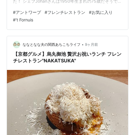
た！ シェフJohanさんは1950年生まれの75歳だそうで
す！ アミューズ マーチェス・カレー風味のチキンカナッ
#
アントワープ
#
フレンチレストラン
#
お気に入り
ペ・ミートボールのトマトソース イタリアワインのソー
#
't Fornuis
ヴィニヨンブラン LIVON（リヴォン） 前菜一皿目 フォ
アグラのテリーヌ この黄色のパンも美味しい♪ 私は赤の
グラスワイン🍷 CHATEAU MARTET（シャトー・マルテ
「レゼルヴ・ドゥ・ファミーユ」）2022…
•
ななとなな夫の関西あちこちライフ
9ヶ月前
【京都グルメ】烏丸御池 贅沢お祝いランチ フレン
チレストラン"NAKATSUKA"