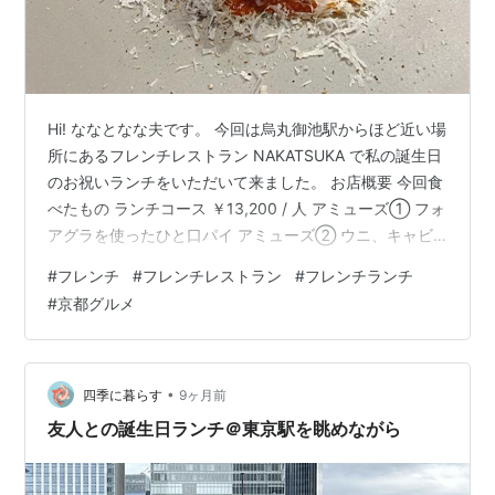
Hi! ななとなな夫です。 今回は烏丸御池駅からほど近い場
所にあるフレンチレストラン NAKATSUKA で私の誕生日
のお祝いランチをいただいて来ました。 お店概要 今回食
べたもの ランチコース ￥13,200 / 人 アミューズ① フォ
アグラを使ったひと口パイ アミューズ② ウニ、キャビ
ア アミューズ③ バターナッツかぼちゃのムース アミュ
#
フレンチ
#
フレンチレストラン
#
フレンチランチ
ーズ④ 貝のスープ 前菜① ライムが香るシマアジ 前菜
#
京都グルメ
② カルボナーラ仕立てのホタテ メイン① トロさわら
パン メイン② 飛騨牛 デザート① 生姜と梨のシャーベ
ット デザート② ほうじ茶アイスといちじく お茶菓子 お
店基本情報 まとめ お店概要 店名：N…
•
四季に暮らす
9ヶ月前
友人との誕生日ランチ＠東京駅を眺めながら