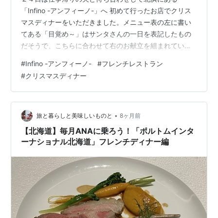
「Infino -アンフィーノ-」へ 初めて行ったお店でクリス
マスディナーをいただきました。メニュー表の左に書い
てある「目覚め～」はサンタさんの一日を表記したもの
だそうで、こちらに合わせて右のお献立を組まれている
らしいです。 一休からの予約で乾杯のワンドリンク付き
#
Infino -アンフィーノ-
#
フレンチレストラン
プラン ノンアルコールのスパークリングをお願いしたら
#
クリスマスディナー
自家製カクテルが出てきました。少し苦みのある柑橘系
のフレーバー 目覚め 白樺の樹液 白樺の樹液のみで作ら
れたゼリーに更に白樺の樹液そのものを注いで (;^ω^) 樹
液のお味しかしません‥ 始動 フロマージュブラン トリュ
•
旅と暮らしと美味しいものと
8ヶ月前
フ 小麦粉のグリッ…
【北海道】毎月ANAに乗ろう！「ポルトムインタ
ーナショナル北海道」フレンチディナー編