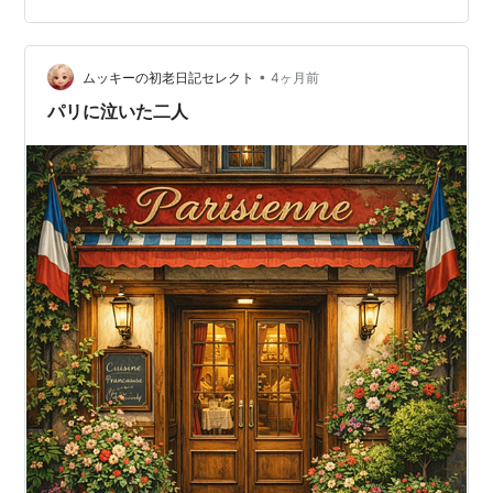
ど、 朝には雨も上がって、蓼科は気持ちの良い青空でし
た・・・ 満開の桜を眺めながらのランチ～♪ 駐車場の桜
•
も満開♪ １２時開店なのですが、１１時着の予定で出発し
ムッキーの初老日記セレクト
4ヶ月前
ました。 …というのも、お店のオーナーからのリクエス
パリに泣いた二人
トで、 ガーデンのクリス…