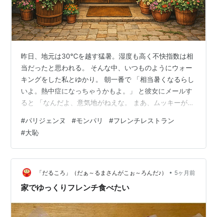
昨日、地元は30℃を越す猛暑。湿度も高く不快指数は相
当だったと思われる。 そんな中、いつものようにウォー
キングをした私とゆかり。 朝一番で 「相当暑くなるらし
いよ。熱中症になっちゃうかもよ。」 と彼女にメールす
ると 「なんだよ、意気地がねえな。 まあ、ムッキーが止
めようってんなら、止めてもいいんだよ？」 という小憎
#
パリジェンヌ
#
モンパリ
#
フレンチレストラン
らしい返事が返ってきたので、負けず嫌いの私は 「イヤ
#
大恥
君が辛いかなと思っただけさ」 とレスをして、炎天下を
歩く事になった。 二人とも無口だ･･･。 話そうとして口
を開けると、熱い空気が胸に流れ込みクラクラする。 や
はりこんな日に歩こうなんて無謀であった。止める勇気
•
「だるころ」（だぁ～るまさんがこぉ～ろんだ♪）
5ヶ月前
も必要だったのだ。 ゆ…
家でゆっくりフレンチ食べたい