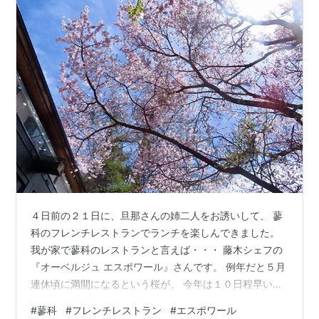
４日前の２１日に、旦那さんの姉二人をお誘いして、 蓼
科のフレンチレストランでランチを楽しんできました。
我が家で蓼科のレストランと言えば・・・ 藤木シェフの
『オーベルジュ エスポワール』さんです。 例年だと５月
連休頃に満開になるという桜が、 今年は１０日程早い開
花だったようで、 この日は、満開の桜が出迎えてくれま
#
蓼科
#
フレンチレストラン
#
エスポワール
した。 天気予報を見ながら、雨の心配もしていたけれ