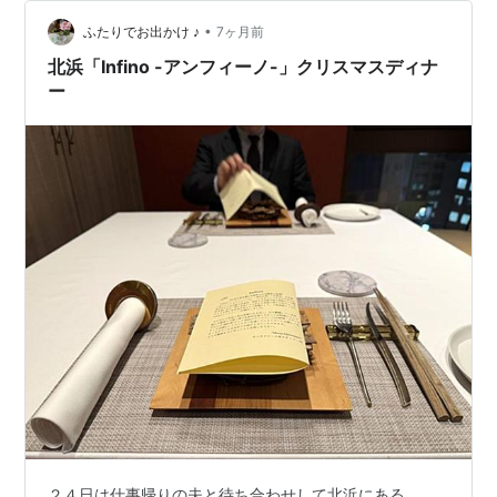
ライパンで温めて食べる感じですね。 いやぁ〜乗せ方を
•
間違えたかも…。 ちゃんとカットしてから写真撮れば良
ふたりでお出かけ ♪
7ヶ月前
かった？ まぁ〜いいですよね。 ●玉ねぎのキッシュ 温め
北浜「Infino -アンフィーノ-」クリスマスディナ
たオープンに入れて8…
ー
２４日は仕事帰りの夫と待ち合わせして北浜にある