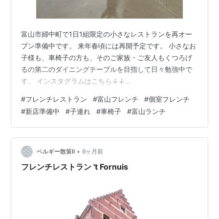
富山市婦中町で1日1組限定の小さなレストランを再オー
プン準備中です。 来年春頃には再開予定です。 小さなお
子様も、車椅子の方も、そのご家族・ご友人もくつろげ
るの第二のダイニングテーブルを目指して日々勉強中で
す。 インスタグラムはこちら↓↓
https://www.instagram.com/bonheur8087/
#
フレンチレストラン
#
富山フレンチ
#
個室フレンチ
#
新店準備中
#
子連れ
#
車椅子
#
富山ランチ
•
ベルギー散策Ⅱ
9ヶ月前
フレンチレストラン 't Fornuis