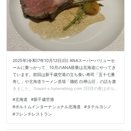
2025年(令和)7年10月12日(日) ANAスーパーバリューセ
ールに乗っかって、10月のANA搭乗は北海道にやってき
ています。前回は新千歳空港の立ち食い寿司「五十七番
寿し」や北海道ラーメン道場「麺処 白樺山荘」の話を書
きました。 fuwari-x.hatenablog.com 2日目の夜はポル
トムインターナショナル北海道のフレンチレストラン
#
北海道
#
新千歳空港
「TATERU YOSHINO(吉野 建)」でいただきます。フレン
#
ポルトムインターナショナル北海道
#
タテルヨシノ
チは娘に連れられて行ったぐらいでわざわざ選ぶことは
#
フレンチレストラン
なかったのですが、はじめてタテルヨシノで食べたとき
にその洗練された料理にとても魅了されました。以来、
富山でCave Yunoki、松本では…