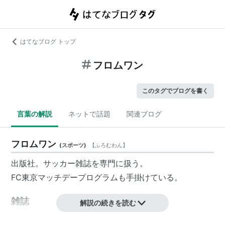
はてなブログ トップ
フロムワン
このタグでブログを書く
言葉の解説
ネットで話題
関連ブログ
フロムワン
(
スポーツ
)
【
ふろむわん
】
出版社。サッカー雑誌を専門に扱う。
FC東京マッチデープログラムも手掛けている。
雑誌
解説の続きを読む
Jリーグサッカーキング