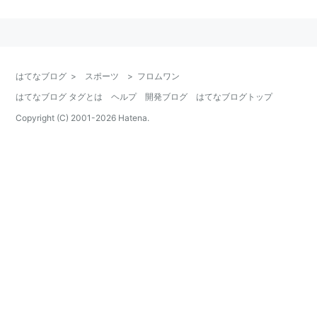
浦和レッズマガジン
World Soccer KING
CHAMPIONS日本版
はてなブログ
>
スポーツ
>
フロムワン
totoONE
はてなブログ タグとは
ヘルプ
開発ブログ
はてなブログトップ
CALCIO2002
Copyright (C) 2001-
2026
Hatena.
うち
浦和レッズマガジン
とCALCIO2002はアスペクト
から発売されている。