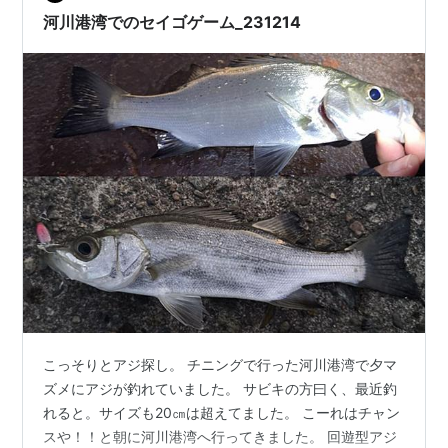
きそうなので気にしない事にします。それにしても…
河川港湾でのセイゴゲーム_231214
こっそりとアジ探し。 チニングで行った河川港湾で夕マ
ズメにアジが釣れていました。 サビキの方曰く、最近釣
れると。サイズも20㎝は超えてました。 こーれはチャン
スや！！と朝に河川港湾へ行ってきました。 回遊型アジ