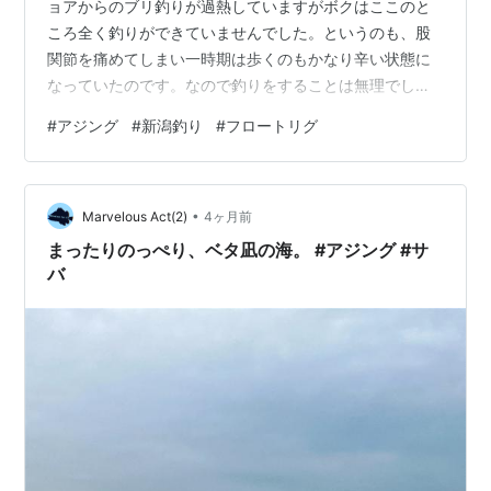
ョアからのブリ釣りが過熱していますがボクはここのと
ころ全く釣りができていませんでした。というのも、股
関節を痛めてしまい一時期は歩くのもかなり辛い状態に
なっていたのです。なので釣りをすることは無理でし
た。SNSとかを見るとタイムラインに景気の良い話がよ
#
アジング
#
新潟釣り
#
フロートリグ
く流れてきてうらやましく思っていました。 その間整形
外科に通い、最近ようやく少しはマシになってきまし
た。この感じなら行けるかも？！と思ったのが５月６
•
日、ゴールデンウィークも最終日。ボクの状態ではブリ
Marvelous Act(2)
4ヶ月前
とかマダイとかは掛かっても負けてしまうのでその釣り
まったりのっぺり、ベタ凪の海。 #アジング #サ
は却下。アジングでもしましょうかねぇ。釣り場は新潟
バ
市…