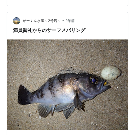
群れが小さくて足も早いみたいです。という事で、あま
り期待せずにタックルを組み立てます。この日もシマノ･
ソアレウルトラシュートという重心移動装置付きのフロ
•
がーくん水産～2号店～
2年前
ートを使用したフロートリグでございま…
満員御礼からのサーフメバリング