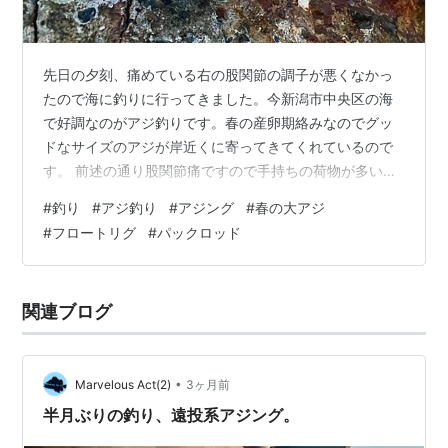
先日の夕刻、痛めている右の股関節の調子が悪くなかっ
たので海に釣りに行ってきました。今新潟市中央区の海
で好調なのがアジ釣りです。春の産卵期絡みなのでグッ
ドなサイズのアジが岸近くに寄ってきてくれているので
す。 前述の通り股関節痛ですので手持ちの荷物が多いと
釣り場に辿り着く事すらできません。なので比較的装備
#
釣り
#
アジ釣り
#
アジング
#
春の大アジ
のお手軽なアジングで狙うことにしました。 18時前に釣
#
フロートリグ
#
パックロッド
り場着。今回も座って釣りをする事も可能な日和山第４
突堤にしました。健常時に比べてよたよたとしか歩くこ
とができないので駐車した所から突堤迄のほんの数百ｍ
関連ブログ
の距離を時間をかけないと駄目なのでゆっくりのんびり
と先端に向かって歩きましたが突堤根元付近で謎…
•
Marvelous Act(2)
3ヶ月前
半月ぶりの釣り、遠投系アジング。