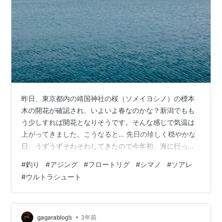
昨日、東京都内の靖国神社の桜（ソメイヨシノ）の標本
木の開花が確認され、いよいよ春なのかな？新潟でもも
う少しすれば開花となりそうです。そんな感じで気温は
上がってきました。こうなると… 先日の珍しく穏やかな
日、うずうずそわそわしてきたので今年初、海に行って
きました。新潟東港辺りでは相変わらずサゴシやらアジ
#
釣り
#
アジング
#
フロートリグ
#
シマノ
#
ソアレ
が好調みたいですが、そろそろ新潟市西海岸公園の海に
#
ウルトラシュート
も回って来てはいないか楽しみに釣り場に向かいまし
た。 釣り場に着いたのは15時頃、海は波もなくて穏やか
で、でも潮回りは良くないのでした。風は思ったよりも
強めで出しの風、岸から海へと向かう風で、まぁ遠投で
•
gagarablog’s
3年前