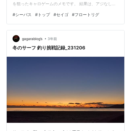
を狙ったキャロゲームのメモです。 結果は、アジなし！
またまたセイゴ。 ◆状況 ◆釣行 セイゴゲーム！ セイゴ
#
シーバス
#
トップ
#
セイゴ
#
フロートリグ
のルアーゲーム ◆所感 スポンサーリンク ◆状況 最近、
釣果がまったくなく、冬の釣りモノに悩んで悩んで。 で
も、アジが釣れているなら！アジが釣りたい！！ しか
•
し、朝が寒い！！河川港湾では一面に川霧が！ サビキの
gagarablog’s
3年前
方も釣れていない状況・・・ サビキのおじいちゃん曰
冬のサーフ 釣り挑戦記録_231206
く、「アジが居ればすぐ…