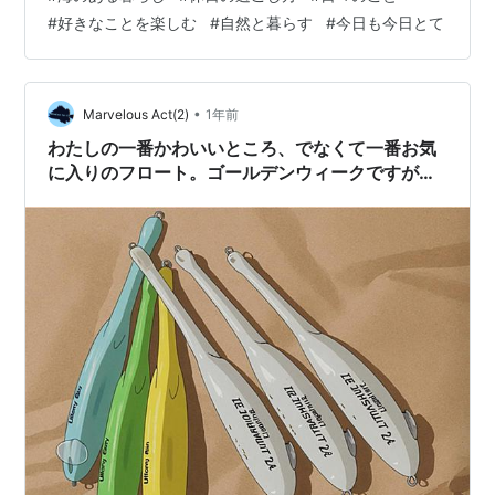
す。 「気を逸らすと釣れる」と 聞くことが多いですが、
#
好きなことを楽しむ
#
自然と暮らす
#
今日も今日とて
わたしは、集中している時のほうが 釣れることが多い気
がします。 ちゃんとカウントしてる時に、 くいっと、か
かります。 魚がかかった時の ブルブルが癖になりま
す……
•
Marvelous Act(2)
1年前
わたしの一番かわいいところ、でなくて一番お気
に入りのフロート。ゴールデンウィークですが風
速9m/s以上なので・・・