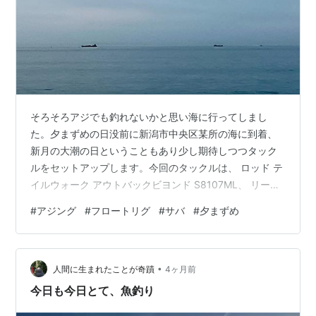
そろそろアジでも釣れないかと思い海に行ってしまし
た。夕まずめの日没前に新潟市中央区某所の海に到着、
新月の大潮の日ということもあり少し期待しつつタック
ルをセットアップします。今回のタックルは、 ロッド テ
イルウォーク アウトバックビヨンド S8107ML、 リール
15年前くらいのシマノ ソアレ30 Ci4 2000S、こちらに
#
アジング
#
フロートリグ
#
サバ
#
夕まずめ
0.6号4本編みのPEライン。 この組み合わせに使うはシマ
ノ ソアレウルトラシュートというフロート（飛ばしウ
キ）。アジングにしてはかなりの遠投・ロングレンジの
•
設定となります。 シマノ SHIMANO ソアレ ウルトラシ
人間に生まれたことが奇蹟
4ヶ月前
ュート 24g 01T ステルスホワイト SF-L24…
今日も今日とて、魚釣り