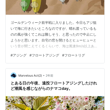
ゴールデンウィーク前半戦に入りました。今日もアジ狙
いで海に行きたいところなのですが、晴れ渡っているも
のの風が強くてこれは難しそう、と思ったので中止にし
ようかと思います。自宅の窓を開けるとヒューヒューと
いう音が聞こえてくるくらいで、海は風速9m/s以上ある
みたい。なのでiPhoneのAI画像生成アプリで画像を作っ
#
アジング
#
フロートアジング
#
フロートリグ
てみたりしています。 という事で釣りネタが無いのです
が、そんな時にまた通販で買った物が届きました。アジ
ングやメバリング用のフロートのシマノ・ソアレウルト
•
ラシュートを追加購入したのです。 ウルトラシュートは
Marvelous Act(2)
2年前
3種類の沈下速度の物がありますが今回もシンキング
とある日の午後、遠投フロートアジングしたけれ
（5.6s/m）とファストシンキング…
ど潮風を感じながらのナマコday。