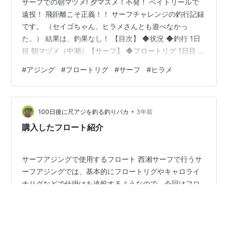
サーフでの朝マヅメ! 夕マズメ！不発！ ベイトリールで
遠投！ 飛距離こそ正義！！ サーフチャレンジの釣行記録
です。 （セイゴちゃん、ヒラメさんとも遊べなかっ
た。） 結果は、釣果なし！ 【目次】 ◆状況 ◆釣行 1日
目 朝マヅメ（中潮）【サーフ】 ◆フロートリグ 1日目 夕
マヅメ（中潮）【小湾小磯】 2日目 夕マヅメ（中潮）
#
アジング
#
フロートリグ
#
サーフ
#
ヒラメ
【サーフ】 ◆所感 ◆状況 アジの釣果がなく、ひたすら
に厳しい冬が始まってます。 回遊アジ、当たればデカい
と思うのですが、出会いがない。 サーフもそろそろ熱く
•
燃え上がる気がして、サーフへ！ ◆釣行 1日目 朝マヅメ
100日後に尺アジを釣る釣りバカ
3年前
（中潮）【サーフ】 朝マズメ、満潮へ向けて潮が満ちて
購入したフロート紹介
いくタイミ…