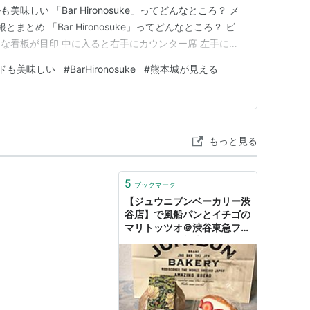
味しい 「Bar Hironosuke」ってどんなところ？ メ
まとめ 「Bar Hironosuke」ってどんなところ？ ビ
な看板が目印 中に入ると右手にカウンター席 左手にテ
進むとテラス席があります この日はテラス席でした！
ドも美味しい
#
BarHironosuke
#
熊本城が見える
えます（ちょっと小さいけどw） メニュー ＜フードメ
もっと見る
5
ブックマーク
【ジュウニブンベーカリー渋
谷店】で風船パンとイチゴの
マリトッツオ＠渋谷東急フー
ドショー - 美味しいものを
少しだけ