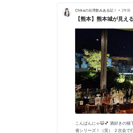
•
Chikaの台湾飲みある記！
2年前
【熊本】熊本城が見える素敵
こんばんにゃ😺💕 酒好きの猫
省シリーズ！（笑） ２次会で