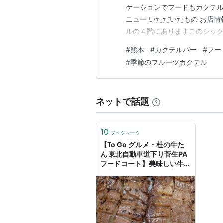
ケーションでフードもカクテルも美
ニュー いただいたもの お店情報と
ルの４階にありますこのシック
ーブル席がありますそして奥に
#
熊本
#
カクテルバー
#
フー
カウンター席からは熊本城が見
#
季節のフルーツカクテル
ニュー…
ネットで話題
10
ブックマーク
【To Go グルメ・杜の牛た
ん 東北自動車道下り菅生PA
フードコート】美味しい牛た
ん店はテイクアウトも美味し
い 。宮城県村田町 初購入 -
Eikokudo Rockets