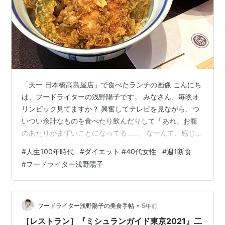
「天一 日本橋高島屋店」で食べたランチの画像 こんにち
は、フードライターの浅野陽子です。 みなさん、毎晩オ
リンピック見てますか？ 興奮してテレビを見ながら、つ
いつい余計なものを食べたり飲んだりして「あれ、お腹
のあたりがまずいことになってる……」なーんて、感じて
いる頃ではないでしょうか？ 楽しいイベントには「食」
#
人生100年時代
#
ダイエット #40代女性
#
週1断食
がつきもので、どうしても食べすぎてしまいます。 今回
#
フードライター浅野陽子
は食べることが仕事のフードライターの私が、日々実践
している「食べすぎても太らないメソッド」をお伝えし
ます。 ゆるいカロリー計算や、なんとなくの栄養知識で
はやせない ダイエットや「やせる」というテーマは永遠
•
フードライター浅野陽子の美食手帖
5年前
の人気コンテンツで、私も過去に何…
［レストラン］『ミシュランガイド東京2021』二