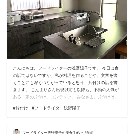
こんにちは、フードライターの浅野陽子です。 今日は食
の話ではないですが、私が料理を作ることや、文章を書
くことにも深くつながっていると思う、片付けの話を書
きます。 こんまりさん出現以前も以降も、不動の人気が
ある「家の片付け」コンテンツ。 みなさま、片付けは得
意でしょうか？ 私は「片付けられない家」で生まれ育
#
片付け
#
フードライター浅野陽子
ち、ずっと片付けが苦手な子どもでした。 しかし、30歳
からある日突然、好きになりました。 （ただし、ミニマ
リストではありません。新しいモノを買うの、大好きで
•
す！） 写真は我が家のキッチンで、料理をしない時間は
フードライター浅野陽子の美食手帖
5年前