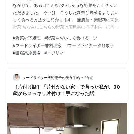
ながりで、ある日こんなおいしそうな野菜をたくさんい
ただきました。 今回は、こうした新鮮な野菜をよりおい
しく食べる方法をご紹介します。 無農薬・無肥料の高原
野菜 ちなみにこちらの野菜は広島県のほぼ中央、標高
450メートルの世羅高原にある「エブリイふぁ〜む」の
#
野菜の下処理
#
野菜をおいしく食べるコツ
もの。 きのこのジクやもみ殻をまいて3年がかりで土壌
#
フードライター兼料理家
#
フードライター浅野陽子
を作り、そこで無農薬・無肥料で育てた野菜だそうで
#
世羅高原農場
#
エブリィ
す。 生食や皮ごとも食べてもOKで、まさにサステナブル
な野菜です。 新鮮な野菜をさらにおいしく食べる方法を
野菜別に解説 そして、そんないい野菜は、最高においし
くいただかないと！ というわけで、…
•
フードライター浅野陽子の美食手帖
5年前
［片付け話］「片付かない家」で育った私が、30
歳からスッキリ片付け上手になった話