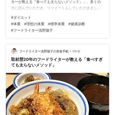
ターが教える『食べても太らないメソッド』」、多くの
方に読んでいただき、リツイートもしていただきまし
た。 asanoyoko.com 今回はフードライターのダイエッ
#
ダイエット
トメソッド第2弾、私なりの「ベスト体重の見つけ方」に
#
体重 #理想の体重 #標準体重 #健康診断
ついて書きます。 なりたい体重は計算式で出してはいけ
#
フードライター浅野陽子
ない 昨日の記事、そして今日の記事に興味を持ってくだ
さった方は、少なからず自分の体型に不満を持っている
のではないでしょうか。 「あー、もっとやせたい！」
「かっこいい体型になりたい…
•
フードライター浅野陽子の美食手帖
5年前
取材歴20年のフードライターが教える「食べすぎ
ても太らないメソッド」