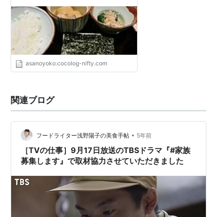
asanoyoko.cocolog-nifty.com
関連ブログ
•
フードライター浅野陽子の美食手帖
5年前
［TVの仕事］9月17日放送のTBSドラマ『#家族
募集します』で取材協力させていただきました