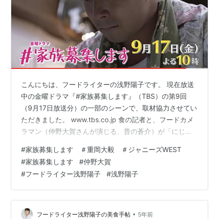
こんにちは、フードライターの浅野陽子です。 現在放送
中の金曜ドラマ『#家族募集します』（TBS）の第9回
（9月17日放送分）の一部のシーンで、取材協力させてい
ただきました。 www.tbs.co.jp 食の記者と、フードカメ
ラマン（仲野大賀さんが演じる、昔の蒼介）が「にじ
や」を訪れた時の回想シーンがあり、その監修です。 ド
#
家族募集します ＃重岡大毅 ＃ジャニーズWEST
ラマの最初に流れる出演者クレジットで、名前を出して
#
家族募集します
#
仲野大賀
いただきました。 本当に一瞬ですが……(^^; 今まで自分
#
フードライター浅野陽子
#
浅野陽子
がテレビ出演したことは10回くらいありますが（過去の
テレビ出演まとめ）、すべて食のバラエティーやグルメ
番組で、ドラマに関わるというのは初めて。 なかなか面
白かったです！…
•
フードライター浅野陽子の美食手帖
5年前