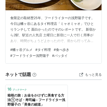
食限定の取材歴25年、フードライターの浅野陽子です。
今日は幡ヶ谷にあるタイ料理店「ミャオミャオ」でひと
りランチして 面白かったのでそのレポートです。 新宿か
ら2駅、駅近の人気店 土曜日に新宿に一人で行く用事が
あり、時間がちょうどよかったので、前から行ってみた
かった人気タイ料理店「ミャミャオ」へ。 幡ヶ谷は新宿
#
幡ヶ谷グルメ
#
タイ料理
#
食べ歩き
から2駅。しかしちょっと降りる駅をまちがえてしまい
#
フードライター浅野陽子
#
パッタイ
（笹塚で降りた）、引き返したので12時少し前になって
しまいました。 甲州街道に面したビル2階にある「ミャ
オミャオ」 するとがーん。私の前の人で満席になってし
ネットで話題
もっと見る
まい（ランチは予約不可）「すみませんが、一度下に降
りて、お店の外で並んでいていただ…
16
ブックマーク
箱根の旅：お金をかけずに美食する方
法①そば・寿司編 - フードライター浅
野陽子の「美食の細道」