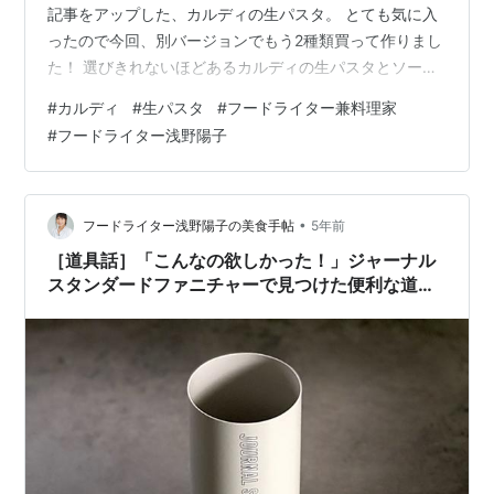
記事をアップした、カルディの生パスタ。 とても気に入
ったので今回、別バージョンでもう2種類買って作りまし
た！ 選びきれないほどあるカルディの生パスタとソース
今回食べたのはこちらです。 パスタ カルディ「生パスタ
#
カルディ
#
生パスタ
#
フードライター兼料理家
もち麦入りスパゲッティ」 カルディ「生パスタ フェット
#
フードライター浅野陽子
チーネ」 ソース カルディ「トマトガーリック」 カルデ
ィ「ボロネーゼ」 他にもまだたくさんラインナップがあ
りますが、とりあえず今回は気になったこちらを作って
みました。 そして「どのパスタをどのソースと組み合わ
•
フードライター浅野陽子の美食手帖
5年前
せるか」も迷いますが…
［道具話］「こんなの欲しかった！」ジャーナル
スタンダードファニチャーで見つけた便利な道具
3つ