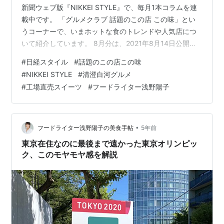
新聞ウェブ版『NIKKEI STYLE』で、毎月1本コラムを連
載中です。 「グルメクラブ 話題のこの店 この味」とい
うコーナーで、いまホットな食のトレンドや人気店につ
いて紹介しています。 8月分は、2021年8月14日公開の
記事「工場直売スイーツなら清澄白河で 高級品がお得な
#
日経スタイル
#
話題のこの店この味
2店」を書きました。 「コーヒーとアートの街、清澄白
#
NIKKEI STYLE
#
清澄白河グルメ
河」のもう一つの楽しみ方 カリフォルニア発・ブルーボ
#
工場直売スイーツ
#
フードライター浅野陽子
トルコーヒーが2015年に日本初上陸、1号店は清澄白河
店 詳しくは記事をお読みいただきたいのですが、清澄白
河と言えば、ブルーボトルコーヒーのフラッグシップス
トアを筆頭に…
•
フードライター浅野陽子の美食手帖
5年前
東京在住なのに最後まで遠かった東京オリンピッ
ク、このモヤモヤ感を解説