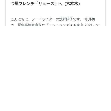
つ星フレンチ「リューズ」へ（六本木）
こんにちは、フードライターの浅野陽子です。 今月初
め、緊急事態宣言前に『ミシュランガイド東京 2021』で
二つ星獲得の六本木のフレンチ『リューズ（Ryuzu ）』