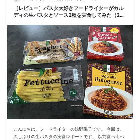
すべてのモノが外に出ないように収納できるので、こん
［レビュー］パスタ大好きフードライターがカル
な感じ。人が来るとよくほめていただき…
ディの生パスタとソース2種を実食してみた（2回
目）
こんにちは、フードライターの浅野陽子です。 今回は、
久しぶりの生パスタの実食レポートです。 以前食べ比べ