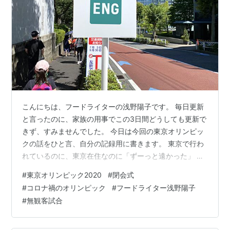
こんにちは、フードライターの浅野陽子です。 毎日更新
と言ったのに、家族の用事でこの3日間どうしても更新で
きず、すみませんでした。 今日は今回の東京オリンピッ
クの話をひと言、自分の記録用に書きます。 東京で行わ
れているのに、東京在住なのに「ずーっと遠かった」 昨
日8月8日に閉会式が行われ、オリンピック東京2020大会
#
東京オリンピック2020
#
閉会式
が終了しました。 家のテレビでは毎日楽しく観戦しまし
#
コロナ禍のオリンピック
#
フードライター浅野陽子
た。 日本人選手のすごい活躍に感動したり、敗退して悔
#
無観客試合
しい思いをにじませているシーンに「あー！」と一緒に
悲しんだり。 精神的にはかなり盛り上がって、楽しめた
つもりだったのですが……昨日の閉会式を見ても「本当に