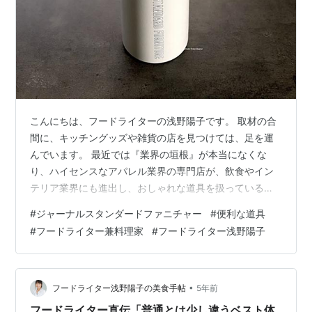
こんにちは、フードライターの浅野陽子です。 取材の合
間に、キッチングッズや雑貨の店を見つけては、足を運
んでいます。 最近では『業界の垣根』が本当になくな
り、ハイセンスなアパレル業界の専門店が、飲食やイン
テリア業界にも進出し、おしゃれな道具を扱っているの
をよく見ます。 今回は、アパレルブランドのジャーナル
#
ジャーナルスタンダードファニチャー
#
便利な道具
スタンダード（JOURNAL STANDARD）がやっている、
#
フードライター兼料理家
#
フードライター浅野陽子
ライフスタイル雑貨の専門店「ジャーナルスタンダード
ファニチャー」で買った、魅惑の道具3つを紹介します。
※広告費、紹介料などは一切いただいておりません。 す
べて浅野個人の主観です。 baycrews.jp 1.オリーブウッ
•
フードライター浅野陽子の美食手帖
5年前
ドのカッティ…
フードライター直伝「普通とは少し違うベスト体