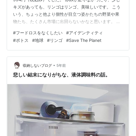
キズがあっても、リンゴはリンゴ、美味しいです。 こう
いう、ちょっと他より個性が目立つ姿かたちの野菜や果
物たち、たくさん市場に出回らないかなと思います。 そ
もそも、1個1個ちがって当たりまえなのですから、もっ
#
フードロスをなくしたい
#
アイデンティティ
と野菜や果物たちの意志、アイデンティティを尊重し、
#
ポトス
#
地球
#
リンゴ
#
Save The Planet
いただく私が、彼らの都合に合わせたいと思います。 も
っと、地球のために尽くしたいなぁ。。。 それはさてお
き、、、余談ですが、上のお写真に写り込んでるグリー
ンはポトスです。 悪い気が集まりやすいキッチンに置く
•
収納しないブログ
5年前
と良い、とのことで、私も置くよう…
悲しい結末になりがちな、液体調味料の話。