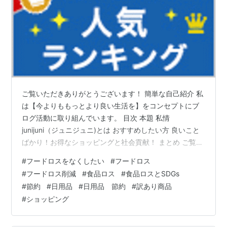
ご覧いただきありがとうございます！ 簡単な自己紹介 私
は【今よりももっとより良い生活を】をコンセプトにブ
ログ活動に取り組んでいます。 目次 本題 私情
junijuni（ジュニジュニ)とは おすすめしたい方 良いこと
ばかり！お得なショッピングと社会貢献！ まとめ ご覧い
ただきありがとうございました！
#
フードロスをなくしたい
#
フードロス
#
フードロス削減
#
食品ロス
#
食品ロスとSDGs
#
節約
#
日用品
#
日用品 節約
#
訳あり商品
#
ショッピング