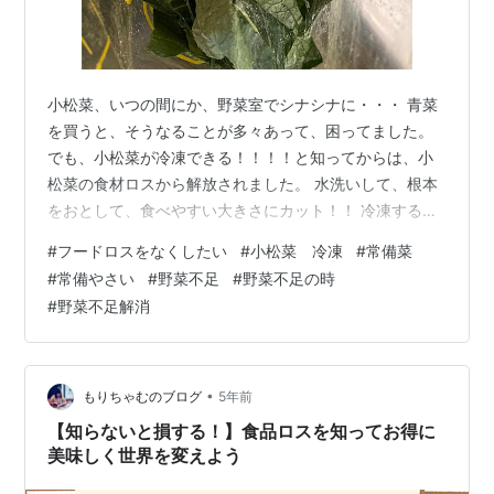
小松菜、いつの間にか、野菜室でシナシナに・・・ 青菜
を買うと、そうなることが多々あって、困ってました。
でも、小松菜が冷凍できる！！！！と知ってからは、小
松菜の食材ロスから解放されました。 水洗いして、根本
をおとして、食べやすい大きさにカット！！ 冷凍する
と、一つ一つがくっつかずに、バラバラで使いやす
#
フードロスをなくしたい
#
小松菜 冷凍
#
常備菜
い！！ 冷凍庫に常備するようになりました。 そして１束
#
常備やさい
#
野菜不足
#
野菜不足の時
の小松菜を処理する時に、下の食材を入れておくと、毎
#
野菜不足解消
日のお弁当や晩御飯がめっちゃ楽！！！青菜と緑黄色野
菜と大豆、きのこというバランスのとれた４種♪ 【小松菜
常備セット】 ・小松菜１束 ・人参１本 ・油揚げ１～２
枚 ・きのこ類（しいたけ、えのき、…
•
もりちゃむのブログ
5年前
【知らないと損する！】食品ロスを知ってお得に
美味しく世界を変えよう