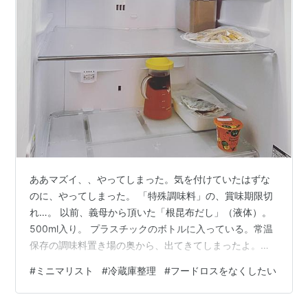
ああマズイ、、やってしまった。気を付けていたはずな
のに、やってしまった。 「特殊調味料」の、賞味期限切
れ…。 以前、義母から頂いた「根昆布だし」（液体）。
500ml入り。 プラスチックのボトルに入っている。常温
保存の調味料置き場の奥から、出てきてしまったよ。普
段は特別に気にならないのに、ふとしたときに「なんだ
#
ミニマリスト
#
冷蔵庫整理
#
フードロスをなくしたい
これ？」と手に取ったボトルはたいてい、危険。はい切
れていました賞味期限、2021年３月に。半年も前だね。