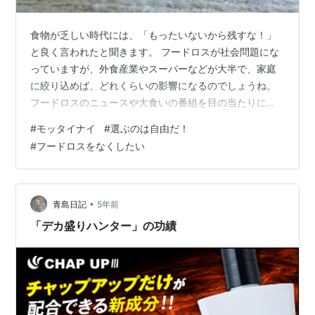
食物が乏しい時代には、「もったいないから残すな！」
と良く言われたと聞きます。 フードロスが社会問題にな
っていますが、外食産業やスーパーなどが大半で、家庭
に絞り込めば、どれくらいの影響になるのでしょうね。
フードロスのニュースや大食いの番組を目の当たりにす
ると、「今日食べるものがない人に届けてあげられない
#
モッタイナイ
#
選ぶのは自由だ！
ものか」とブツブツ言っています。 確かに、モッタイナ
#
フードロスをなくしたい
イので、ロスはできるだけ無くしたいです。 でも、この
「モッタイナイ」というフレーズは呪いのような呪縛に
なりかねない局面が出てきます。 それは、いわゆる終活
の段階で、モノを処分しなければならない時によく起こ
•
青島日記
5年前
る事件です。 今は、それがなくても生活が…
「デカ盛りハンター」の功績