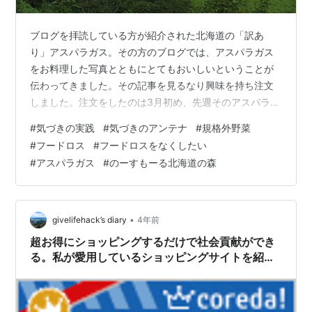
ブログを拝読している方が紹介された北海道の「訳あ
り」アスパラガス。その方のブログでは、アスパラガス
をお料理した写真とともにとてもおいしいということが
伝わってきました。その記事を見るなり興味を持ち注文
しました。注文をしたのは3月初め、先週そのアスパラガ
スが届きました。 www.northmall.jp アスパラガスは箱い
#
気づきの実践
#
気づきのアンテナ
#
規格外野菜
っぱいに入っています。クール便で届きました。注文を
#
フードロス
#
フードロスをなくしたい
したのは「訳あり」のアスパラガス。ですが、箱を開け
#
アスパラガス
#
のーすもーる北海道の森
るときれいなアスパラガスが整頓したように袋いっぱい
に入っていました。届いたのは20時すぎ、すでに食事を
終えていましたが、少し塩ゆでして食べました。 「おい
し～！」とてもあまい。新鮮…
•
givelifehack’s diary
4年前
超お得にショッピングするだけで社会貢献ができ
る。私が愛用しているショッピングサイトを紹
介。