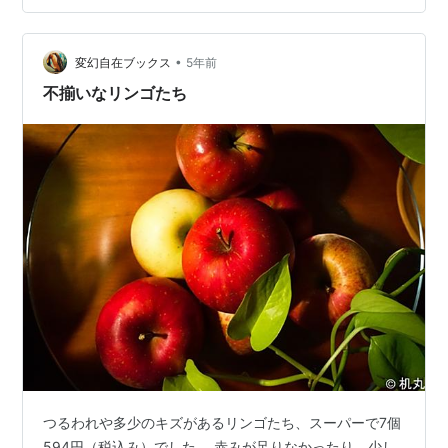
て店は潤う功績。 番組で食べた総重量の白米を児童施設
等に寄付するという功績（＾ν＾） テレビ放映の度に寄
付されるから、毎週30kgくらいの白米が寄付されてい
•
変幻自在ブックス
5年前
る。 素晴…
不揃いなリンゴたち
つるわれや多少のキズがあるリンゴたち、スーパーで7個
594円（税込み）でした。 赤みが足りなかったり、少し