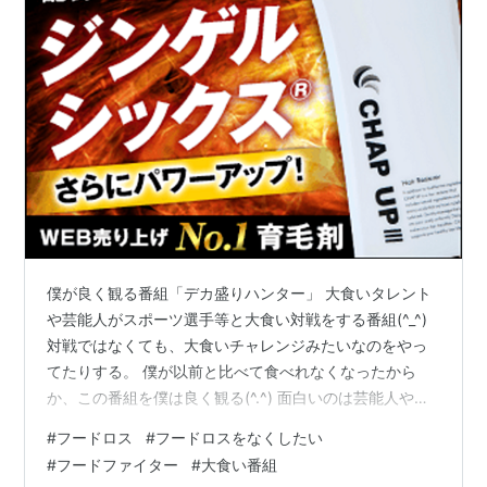
僕が良く観る番組「デカ盛りハンター」 大食いタレント
や芸能人がスポーツ選手等と大食い対戦をする番組(^_^)
対戦ではなくても、大食いチャレンジみたいなのをやっ
てたりする。 僕が以前と比べて食べれなくなったから
か、この番組を僕は良く観る(^.^) 面白いのは芸能人やス
ポーツ選手の食べっぷりの良さ。 羨ましい（＾ω＾） 食
#
フードロス
#
フードロスをなくしたい
べれなくなったから、より羨ましい。 面白いコノ番組に
#
フードファイター
#
大食い番組
は、他の番組ではやってない功績がある( ^ω^ ) 沢山食べ