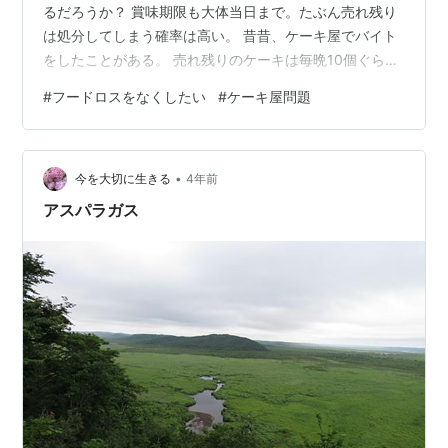
るだろうか？ 賞味期限も大体当日まで。たぶん売れ残り
は処分してしまう確率は高い。 昔昔、ケーキ屋でバイト
をしたことがある。 売れ残りのケーキは毎晩10個ぐらい
頂いて帰った。 近所の親戚やお友達、お隣さんなどなど
#
フードロスをなくしたい
#
ケーキ屋問題
配りまくった。 最初は嬉しかったけど毎日となると、深
刻になってくる。 どこへ配ろうか。。。 こんなにかわい
く綺麗に作ったケーキが可哀そうだ。 ケーキ屋さんは閉
•
店間際に値下げしたりしない。 値下げするより捨てるほ
今を大切に生きる
4年前
うがプライドを保てる。 そもそもケーキ屋が多すぎる。
アスパラガス
供給量が多すぎる。 町に…