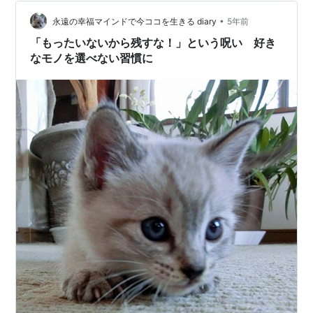
います。そういった人たちへの食糧援助量は年間約３９
０万トン。日本で「まだ食べられるのに捨てられてしま
•
永遠の幸福マインドで今ココを生きる diary
5年前
う食べ物」は約６１２万トン。「まだ食べられるのに…
「もったいないから残すな！」という呪い 好き
なモノを選べない習慣に