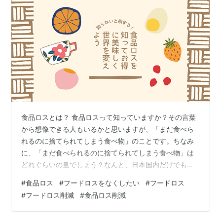
食品ロスとは？ 食品ロスって知っていますか？その言葉
から想像できる人もいるかと思いますが、「まだ食べら
れるのに捨てられてしまう食べ物」のことです。ちなみ
に、「まだ食べられるのに捨てられてしまう食べ物」は
どれぐらいの量でしょう？なんと、日本国内だけでも年
間約６１２万トン！ざっくり東京ドーム５杯分です。驚
#
食品ロス
#
フードロスをなくしたい
#
フードロス
愕の量ですよね。さらに個人的にショックだったのは、
#
フードロス削減
#
食品ロス削減
その半分は一般家庭から出されているというのです。そ
の一方で、世界の人口の約９人に１人が飢餓に苦しんで