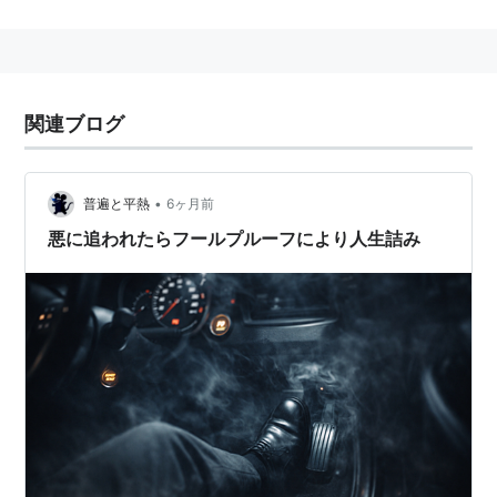
も言う。
直訳すると「愚か者にも耐えられる」になるが、その意
味するところは「よくわかっていない人が扱っても安
関連ブログ
全」。
参考
•
普遍と平熱
6ヶ月前
フールプルーフとは - IT用語辞典 e-Words
悪に追われたらフールプルーフにより人生詰み
フールプルーフとは (fool proof)： - IT用語辞典バイナ
リ
信頼性設計 - Wikipedia
関連用語
フェールソフト
フェールセーフ
フォールトトレラント