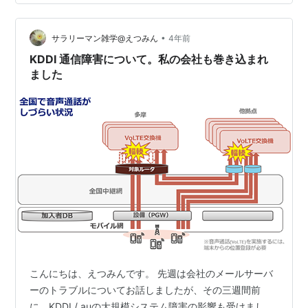
れます。これらはいずれも、利用者が誤った操作をしよ
うとしても物理的・機能的に防止する仕掛けです。情報
•
システムの分野でも、フールプルーフの考え方は広く取
サラリーマン雑学@えつみん
4年前
り入れられています。重要なデータを削除する前に確認
KDDI 通信障害について。私の会社も巻き込まれ
ダイアログを表示する、入力フォームで不正な…
ました
こんにちは、えつみんです。 先週は会社のメールサーバ
ーのトラブルについてお話しましたが、その三週間前
に、KDDI / auの大規模システム障害の影響も受けまし