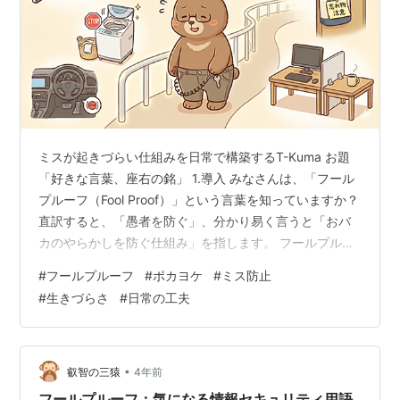
ミスが起きづらい仕組みを日常で構築するT-Kuma お題
「好きな言葉、座右の銘」 1.導入 みなさんは、「フール
プルーフ（Fool Proof）」という言葉を知っていますか？
直訳すると、「愚者を防ぐ」、分かり易く言うと「おバ
カのやらかしを防ぐ仕組み」を指します。 フールプルー
フとは、人が操作ミスをしても事故や重大な失敗が起き
#
フールプルーフ
#
ポカヨケ
#
ミス防止
ないように設計する安全設計の考え方で、製造業や工
#
生きづらさ
#
日常の工夫
学、UI設計などで広く使われています。 日本では「ポカ
ヨケ」なんて言葉でも表現されるようです。 ポカヨケは
日本の製造現場で使われる言葉で、意味としてはフール
プルーフとほぼ同じ概念です。 2.フールプルーフの魅
•
叡智の三猿
4年前
力：私が安心する…
フールプルーフ：気になる情報セキュリティ用語