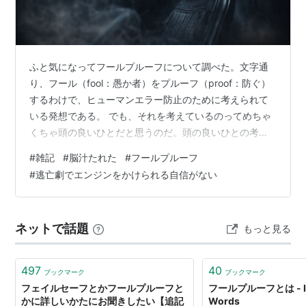
ふと気になってフールプルーフについて調べた。文字通
り、フール（fool：愚か者）をプルーフ（proof：防ぐ）
するわけで、ヒューマンエラー防止のために考えられて
いる発想である。 でも、それを考えているのってめちゃ
くちゃ頭の良いひとだと思うのだ。頭の良いひとの考え
るバカの行動ということになる。パッケージングされた
#
雑記
#
脳汁たれた
#
フールプルーフ
バカ。世の中概ねそれで事故を未然に防げているとは思
#
逃亡劇でエンジンをかけられる自信がない
うけれども、本物のバカはそんなものじゃないと僕は思
ってしまう。 本物は頭のよいひとの発想を超えた奇行に
走るのでは、と。そして、そこまでしておいてまだ自分
ネットで話題
もっと見る
に過失があることに気づけないのが”本物”なんじゃないだ
ろうかと。そういうひとがカスハラ…
497
40
ブックマーク
ブックマーク
フェイルセーフとかフールプルーフと
フールプルーフとは - I
かに詳しいかたにお聞きしたい【追記
Words