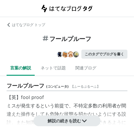
はてなブログ トップ
フールプルーフ
このタグでブログを書く
言葉の解説
ネットで話題
関連ブログ
フールプルーフ
(
コンピュータ
)
【
ふーるぷるーふ
】
【英】fool proof
ミスが発生するという前提で、不特定多数の利用者が間
違えた操作をしても危険な状態を招かないようにする設
解説の続きを読む
計。また知識がない利用者でも簡単に操作できるように
する設計を指す。日本語では馬鹿除けまたは馬鹿避けと