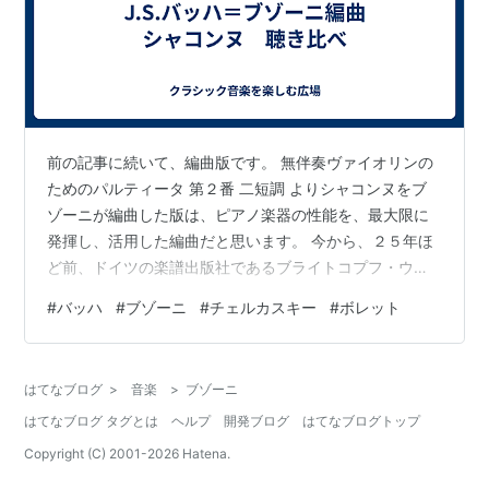
前の記事に続いて、編曲版です。 無伴奏ヴァイオリンの
ためのパルティータ 第２番 二短調 よりシャコンヌをブ
ゾーニが編曲した版は、ピアノ楽器の性能を、最大限に
発揮し、活用した編曲だと思います。 今から、２５年ほ
ど前、ドイツの楽譜出版社であるブライトコプフ・ウン
ト・ヘルテル社のピアノ楽譜を買い、今、久しぶりに、
#
バッハ
#
ブゾーニ
#
チェルカスキー
#
ボレット
CDを聴きながら、楽譜をたどっています。 (大阪のササ
ヤ書店で購入しました。 表紙うらに、タグが未だ付いて
いて、1,360円と書かれています。当時は、円高。1ドル
はてなブログ
>
音楽
>
ブゾーニ
90円くらいだったでしょうか。あいまいな記憶ですみま
はてなブログ タグとは
ヘルプ
開発ブログ
はてなブログトップ
せん。) （1） まず、シューラ・チェルカスキーの演奏で
聴きます（ニンバスレー…
Copyright (C) 2001-
2026
Hatena.