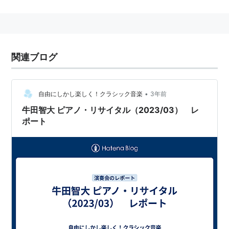
1888年ヘルシンキ音楽院で教鞭。1890年モスクワ音楽
院で教鞭。1891年〜91年ボストンにて教鞭。
1894年以降はベルリンを中心に活動。作品は理知的な
構成と独特のペダル技法をもって知られる。
関連ブログ
「嫁えらび」「トゥーランドット」「ファウスト博士」
などのオペラ作品の他、多くの室内楽、ピアノ曲などを
作曲。
•
自由にしかし楽しく！クラシック音楽
3年前
その他バッハ、モーツァルト、リスト、ワーグナー等の
牛田智大 ピアノ・リサイタル（2023/03） レ
ポート
編曲作品（協奏曲のカデンツァ等を含む）も有名。
1949年よりイタリア・ボルツァーノにてブゾーニ国際
ピアノ・コンクールが開催されている。