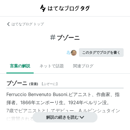
はてなブログ トップ
ブゾーニ
このタグでブログを書く
言葉の解説
ネットで話題
関連ブログ
ブゾーニ
(
音楽
)
【
ぶぞーに
】
Ferruccio Benvenuto Busoni.ピアニスト、作曲家、指
揮者。1866年エンポーリ生。1924年ベルリン没。
7歳でピアニストとしてデビュー。A.ルビンシュタイン
解説の続きを読む
に賞賛される。
1886年ライプチヒに移住後、作曲活動を本格化。