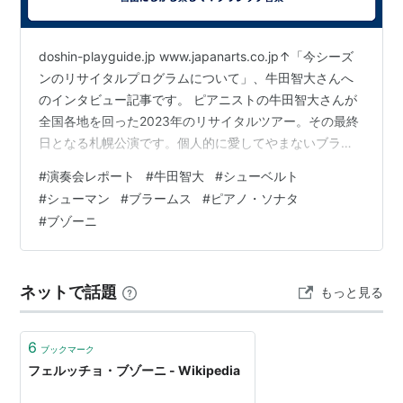
doshin-playguide.jp www.japanarts.co.jp↑「今シーズ
ンのリサイタルプログラムについて」、牛田智大さんへ
のインタビュー記事です。 ピアニストの牛田智大さんが
全国各地を回った2023年のリサイタルツアー。その最終
日となる札幌公演です。個人的に愛してやまないブラー
ムスのソナタに、彼に大きな影響を与えたシューベルト
#
演奏会レポート
#
牛田智大
#
シューベルト
とシューマンのソナタを聴けるとあって、企画発表当初
#
シューマン
#
ブラームス
#
ピアノ・ソナタ
から私は楽しみにしていました。 はじめて弊ブログをお
#
ブゾーニ
読みくださる皆様へ。アクセスありがとうございます！
私はピアノはもちろん他の楽器も一切演奏できない「聴
き専」かつ演奏会通い歴は4年ほどのヒヨッコです。ま
ネットで話題
もっと見る
た…
6
ブックマーク
フェルッチョ・ブゾーニ - Wikipedia