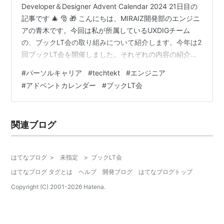
Developer＆Designer Advent Calendar 2024 21日目の
記事です 🎄 🎅 🎁 こんにちは、MIRAIZ開発部のエンジニ
アの青木です。今回は私が所属しているUXDIGチーム
の、ブックLT会の取り組みについて紹介します。今年は2
回ブックLT会を開催しました。それぞれの内容の紹介
と、ブックLT会を開催していく上で気づいたことを共有
#
パーソルキャリア
#
techtekt
#
エンジニア
したいと思います。 UXDIGについてはこちらの記事を参
#
アドベントカレンダー
#
ブックLT会
照ください。 techtekt.persol-career.co.jp ブックLT会に
ついて ブックLT会とは UXDIGのメンバーで同じ本を読
み、その内容と感想をLT会形式で他の方に…
関連ブログ
はてなブログ
>
未指定
>
ブックLT会
はてなブログ タグとは
ヘルプ
開発ブログ
はてなブログトップ
Copyright (C) 2001-
2026
Hatena.