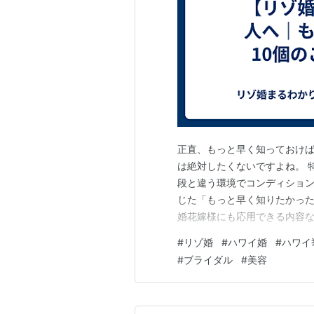
正直、もっと早く知っておけば
は絶対したくないですよね。 
段と違う環境でコンディション
じた「もっと早く知りたかった
婚花嫁様にも応用できる内容な
撮りと挙式は間を空けすぎると
#
リゾ婚
#
ハワイ婚
#
ハワイ
まったのが後悔ポイントのひと
#
ブライダル
#
美容
✔美容のモチベーションが下が