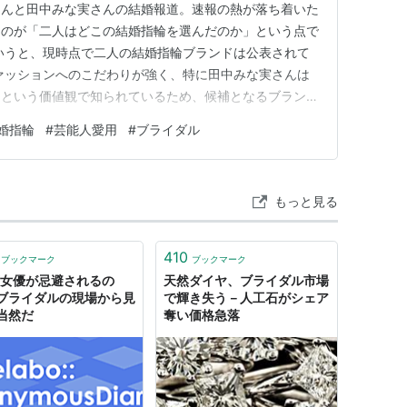
さんと田中みな実さんの結婚報道。速報の熱が落ち着いた
るのが「二人はどこの結婚指輪を選んだのか」という点で
いうと、現時点で二人の結婚指輪ブランドは公表されて
ァッションへのこだわりが強く、特に田中みな実さんは
」という価値観で知られているため、候補となるブランド
。 この記事では、田中みな実さんの過去の愛用品やラ
婚指輪
#
芸能人愛用
#
ブライダル
などをもとに、有力視される結婚指輪ブランドや価格帯を
さんと田中みな実さんの結婚…
もっと見る
410
ブックマーク
ブックマーク
V女優が忌避されるの
天然ダイヤ、ブライダル市場
ブライダルの現場から見
で輝き失う－人工石がシェア
当然だ
奪い価格急落