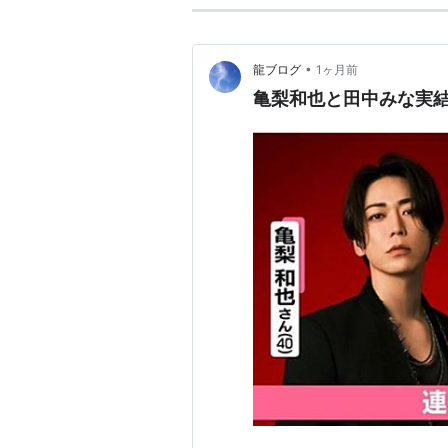
•
龍ブログ
1ヶ月前
亀梨和也と田中みな実