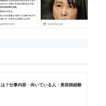
が話題に
女同伴で“豪華アメリカツア
ー”に参加していた 地元住
民は「この大変な時期に…」
| 文春オンライン
ogetter.com
bunshun.jp
とは？仕事内容・向いている人・美容師経験