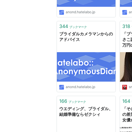
anond.hatelabo.jp
a
344
318
ブックマーク
ブライダルカメラマンからの
「ブ
アドバイス
さこ
万円
た「
Sma
文社
anond.hatelabo.jp
sm
166
164
ブックマーク
ウエディング、ブライダル、
「そ
結婚準備ならゼクシィ
の差
女優
ドレ
関す