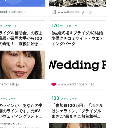
nond.hatelabo.jp
www.bloomberg.co.jp
176
ブックマーク
ブックマーク
ライダル補助金」の森ま
[結婚式場＆ブライダル]結婚
議員が業界大手から100
準備クチコミサイト・ウエデ
の寄附！ 直後に始まっ
ィングパーク
結婚応援」宣言の怪 -
rt FLASH/スマフラ[光
週刊誌]
art-flash.jp
www.weddingpark.net
133
ブックマーク
ブックマーク
のラインが、あなたの中
「参加費100万円」「ホテル
別のラインです」元AV
はシェラトン」“ブライダル
がウェディングフォト用
まさこ”森まさこ前首相補佐
スを着て忌避された件に
官（59）台風13号で被災し
るブライダル業界の人の
た地元・福島には行かずに次