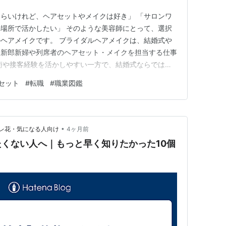
らいけれど、ヘアセットやメイクは好き」 「サロンワ
場所で活かしたい」 そのような美容師にとって、選択
ヘアメイクです。 ブライダルヘアメイクは、結婚式や
、新郎新婦や列席者のヘアセット・メイクを担当する仕事
術や接客経験を活かしやすい一方で、結婚式ならではの
あります。 この記事では、ブライダルヘアメイクの仕
セット
#
転職
#
職業図鑑
師経験を活かせるポイント、転職前に確認したいことを紹
•
レ花・気になる人向け
4ヶ月前
くない人へ｜もっと早く知りたかった10個
）