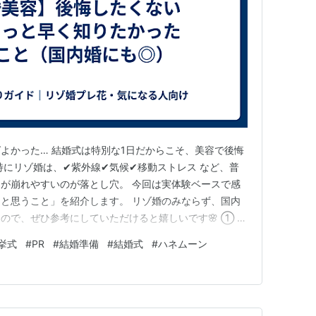
よかった… 結婚式は特別な1日だからこそ、美容で後悔
特にリゾ婚は、✔紫外線✔気候✔移動ストレス など、普
が崩れやすいのが落とし穴。 今回は実体験ベースで感
と思うこと」を紹介します。 リゾ婚のみならず、国内
ので、ぜひ参考にしていただけると嬉しいです🌸 ① 前
「損」 前撮りと挙式の時期、私は7か月と空けすぎてし
挙式
#
PR
#
結婚準備
#
結婚式
#
ハネムーン
つ。 挙式まで期間が空くと… ✔前撮り後に気が抜ける
る✔維持コストも…