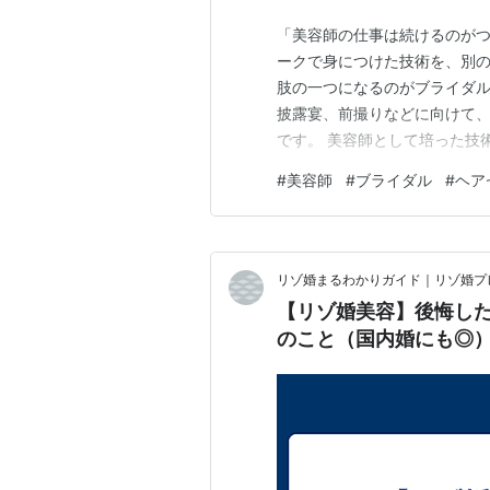
「美容師の仕事は続けるのがつ
ークで身につけた技術を、別の
肢の一つになるのがブライダル
披露宴、前撮りなどに向けて
です。 美容師として培った技
責任や勤務時間、必要な技術も
#
美容師
#
ブライダル
#
ヘア
事内容や向いている人、美容
介します。
リゾ婚まるわかりガイド｜リゾ婚プ
【リゾ婚美容】後悔した
のこと（国内婚にも◎