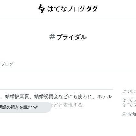
ブライダル
連ブログ
はてな
。結婚披露宴、結婚祝賀会などにも使われ、ホテル
はてな
、ブライダル・サロンなどと表現する。
はてな
解説の続きを読む
Copyrig