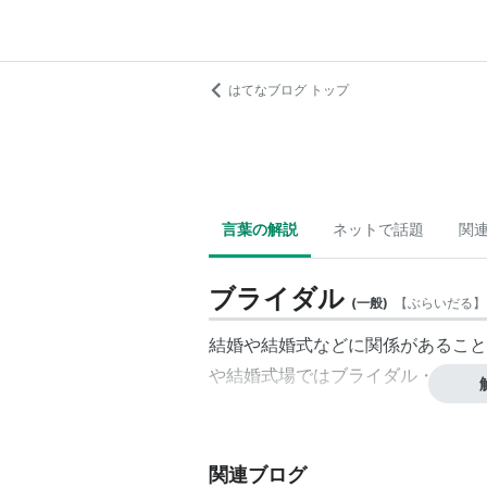
はてなブログ トップ
言葉の解説
ネットで話題
関
ブライダル
(
一般
)
【
ぶらいだる
】
結婚や結婚式などに関係があること
や結婚式場ではブライダル・フェア
関連ブログ