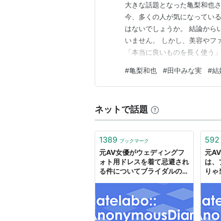
大きな話題となった亀梨和也
今、多くの人が気になってい
はないでしょうか。 結論から
いません。 しかし、美容やフ
「本当に良いものを長く使う
には一定の傾向が見えてきます
#
亀梨和也
#
田中みな実
#
結
イフスタイル、芸能界の傾向
詳しく解説します。 亀梨和也
ネットで話題
1389
592
ブックマーク
元AV女優がウェディングフ
元A
ォト用ドレスを着て忌避され
は、
る件についてブライダルの現
りゃ
場から