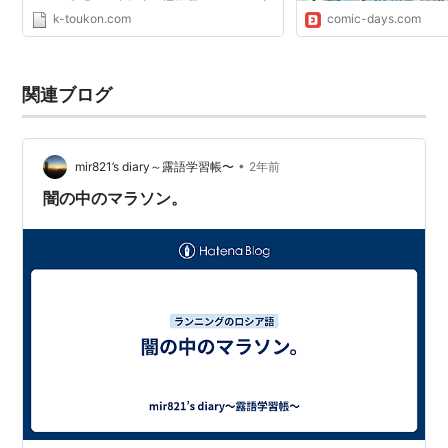
ねられ失明した自転車で運搬業をしていた山
k-toukon.com
comic-days.com
崎恭二と、広島で生きる仲間たちの生活を描
いています。事故で両目...
関連ブログ
•
mir821’s diary～露語学習帳〜
2年前
闇の中のマラソン。