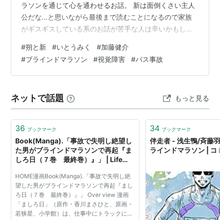
ラソンを通じて心を通わせるお話。 新は面倒くさい主人
公だな…と思いながら最後まで読むことになるので家族
がギスギスしている系のお話が苦手な人は辛いかもしれ
ない。 主人公の新は「母」「兄」「クラスメイトの藤崎
#
朔と新
#
いとうみく
#
加藤健介
希美」「上級生の東郷(陸上部部長)」「ブラインドマラソ
#
ブラインドマラソン
#
視覚障害
#
バス事故
ンの練習を見てもらっている境野耕三」に対してギスギ
スギスギスした対応をするので読んでいてムカついてき
ます。 不要な存在と感じたのは朔のガールフレンドの
ネットで話題
もっと見る
梓。朔に冷たくされても健気に朔を愛し、障害を持って
しまった朔をひたむきに支える良い彼女…まあ…
36
34
ブックマーク
ブックマーク
Book(Manga).「事故で失明し絶望し
伴走者 - 浅生鴨/斉藤羽
た男がブラインドマラソンで再起『ま
ラインドマラソン | コ
しろ日（７巻 最終巻）』」 | Life
with a book１冊の本で豊かな生活を
HOME漫画Book(Manga).「事故で失明し絶
望した男がブラインドマラソンで再起『まし
ろ日（７巻 最終巻）』」 Over view 漫画
「ましろ日」（原作・香川まさひと、原画・
若狭星、小学館）は、仕事中にトラックには