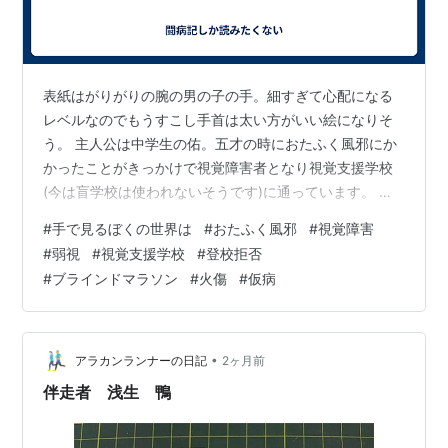
表紙はがりがりの腕の男の子の手。細すぎて心配になる
レベルなのでもうすこし手首は太い方がいい絵になりそ
う。 主人公は中学生の佑。五才の時におたふく風邪にか
かったことがきっかけで視覚障害者となり視覚支援学校
(今は盲学校は使われないそうです)に通っています。 友
達の全盲の双葉が駅で人にぶつかり相手に暴言を浴びせ
#
手で見るぼくの世界は
#
おたふく風邪
#
視覚障害
られたことで登校拒否になってしまい心配しています。
#
弱視
#
視覚支援学校
#
登校拒否
佑はわりとおっちょこちょいな所があり科学室で火傷を
#
ブラインドマラソン
#
火傷
#
仮病
したり友達とファストフード店に行った際に怖い思いを
してしまいその後仮病を使って学校を休んだりと地味な
トラブルが続きます。 双葉の性格がうじうじしていて読
んでいてイライラする人もいるかもしれない…
•
アラカンランナーの日記
2ヶ月前
伴走者 浅生 鴨