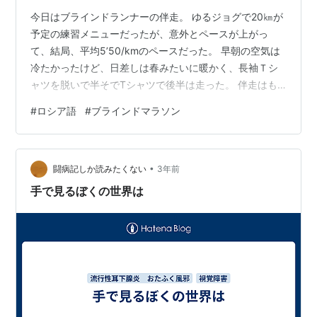
今日はブラインドランナーの伴走。 ゆるジョグで20㎞が
予定の練習メニューだったが、意外とペースが上がっ
て、結局、平均5’50/kmのペースだった。 早朝の空気は
冷たかったけど、日差しは春みたいに暖かく、長袖Ｔシ
ャツを脱いで半そでTシャツで後半は走った。 伴走はも
うかれこれ10年以上やっていて、100㎞のウルトラも何
#
ロシア語
#
ブラインドマラソン
回か経験したこともある。 というわけで、今日のランニ
ングのロシア語の題材もブラインドランナーについて。
検索すると、6年ぐらい前の動画だけど、伴走者を養成す
•
るプロジェクト「闇の中のマラソン」というチャンネル
闘病記しか読みたくない
3年前
をみつけた。 6年前から更新されていないから現在も活
手で見るぼくの世界は
動継続中かは不明。 どこも…