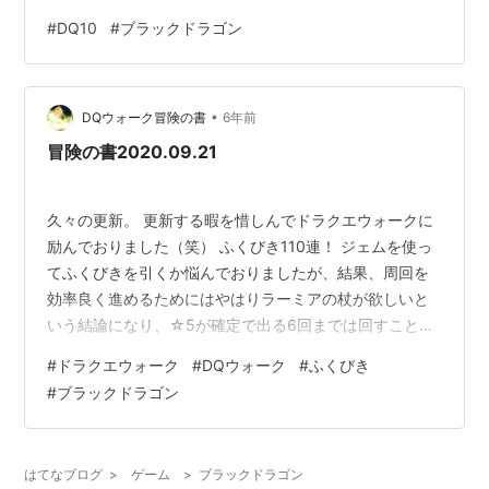
#
DQ10
#
ブラックドラゴン
•
DQウォーク冒険の書
6年前
冒険の書2020.09.21
久々の更新。 更新する暇を惜しんでドラクエウォークに
励んでおりました（笑） ふくびき110連！ ジェムを使っ
てふくびきを引くか悩んでおりましたが、結果、周回を
効率良く進めるためにはやはりラーミアの杖が欲しいと
いう結論になり、☆5が確定で出る6回までは回すことに
しました。 では、10連目！ まぁ、まだ10連だから。 続
#
ドラクエウォーク
#
DQウォーク
#
ふくびき
いて20連目！！ せめて虹が一つは欲しいところ。 続いて
#
ブラックドラゴン
30連目！！！ これは、このまま☆5確定ガチャまで虹が
出ないパターンか！？ 気を取り直して、40連目！！！！
うげぇ… 銀箱ばっかりやん… って虹箱2つキターッ！！
はてなブログ
>
ゲーム
>
ブラックドラゴン
うおおおおい！！ まさかのラーミアの杖！！ 神引きは健