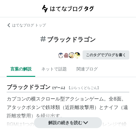
はてなブログ トップ
ブラックドラゴン
このタグでブログを書く
言葉の解説
ネットで話題
関連ブログ
ブラックドラゴン
(
ゲーム
)
【
ぶらっくどらごん
】
カプコンの横スクロール型アクションゲーム。全8面。
アタックボタンで鉄球類（近距離攻撃用）とナイフ（遠
距離攻撃用）を繰り出す。
解説の続きを読む
BGMは1つのモチーフが、面ごとに異なるアレンジで繰
り返される。