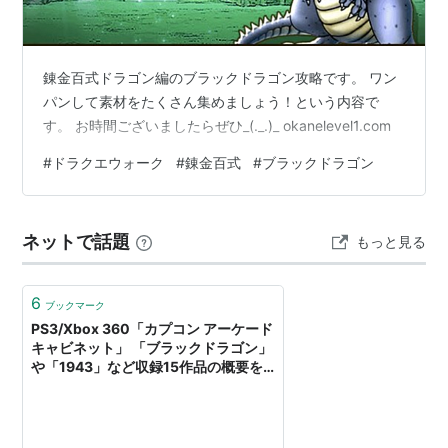
マジックソード
リスト::コンピュータゲーム関連キーワード
錬金百式ドラゴン編のブラックドラゴン攻略です。 ワン
パンして素材をたくさん集めましょう！という内容で
す。 お時間ございましたらぜひ_(._.)_ okanelevel1.com
#
ドラクエウォーク
#
錬金百式
#
ブラックドラゴン
ネットで話題
もっと見る
6
ブックマーク
PS3/Xbox 360「カプコン アーケード
キャビネット」 「ブラックドラゴン」
や「1943」など収録15作品の概要を
紹介