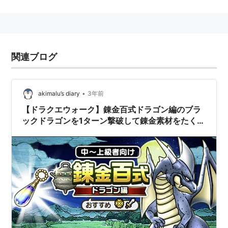
主人公がかぶっている兜が、『北斗の拳』に登場するキ
ャラクタ「ラオウ」のそれに酷似しているほか、ゲーム
中の貨幣の単位が『ドラゴンボール』と共通の
「ZENNY（ゼニー）」であるなど、当時の人気マンガ
関連ブログ
から借りてきた要素も見受けられる。
ストーリー
•
akimalu’s diary
3年前
【ドラクエウォーク】錬金百式ドラゴン編のブラ
ックドラゴンを1ターン撃破して錬金素材をたくさ
はるか昔、天空より稲妻と

ん獲得しよう！
ともに現われし三匹の竜が

一つの王国を闇の中へと葬

むった。…しかし長い暗黒

の時代は、王国に一人の勇

関連語