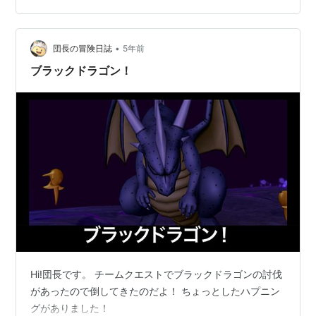
パーティの編成 バギ＞イオ＞デインの順で有効なのです
が、自分はバギ属性の武器を持っていないので、デイン
とイオで殴っています。 時間とMPが不足しますが、アイ
•
団長の冒険日誌
5年前
テムなどで補強すれば十分対応で…
ブラックドラゴン！
Hi!団長です。 チームクエストでブラックドラゴンの討伐
があったので倒してきたのだよ！ ちょっとしたハプニン
グがありました！