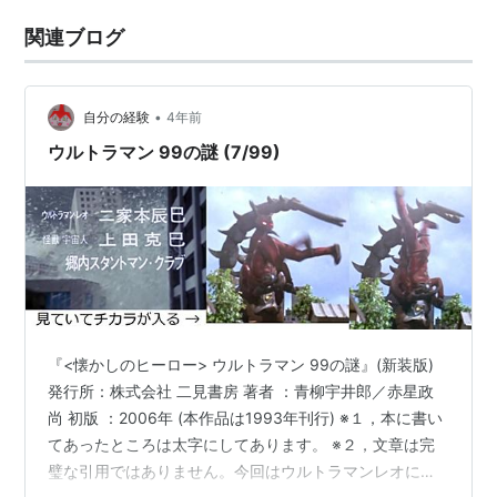
関連ブログ
•
自分の経験
4年前
ウルトラマン 99の謎 (7/99)
『<懐かしのヒーロー> ウルトラマン 99の謎』(新装版)
発行所：株式会社 二見書房 著者 ：青柳宇井郎／赤星政
尚 初版 ：2006年 (本作品は1993年刊行) ※１，本に書い
てあったところは太字にしてあります。 ※２，文章は完
璧な引用ではありません。今回はウルトラマンレオにつ