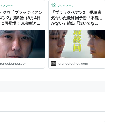
12
ックマーク
ブックマーク
・ジウ「ブラックペアン
「ブラックペアン2」視聴者
ズン2」第5話（8月4日
気付いた最終回予告「不穏し
）に再登場！ 恵俊彰とバ
かない」続出「泣いてな
チ！？ -
い？」「胸押さえてない？」
-
orendojouhou.com
torendojouhou.com