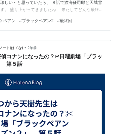
珍しい～と思っていたら、 ８話で渡海征司郎と天城雪
す。 盛り上がってきましたね！ 果たしてどんな最終回
ブラックペアン２の最終回を予想してみました！笑 （相
クペアン
#
ブラックペアン2
#
最終回
2」HPより引用） ちなみに、ブラックペアン２の原作で
スリジ…
•
ート(はてな)
2年前
探偵コナンになったの？✂日曜劇場「ブラッ
」 第５話