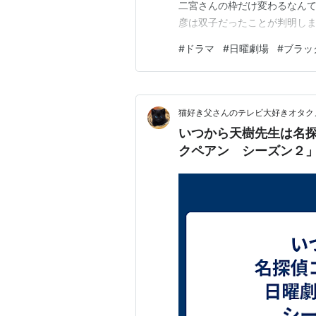
二宮さんの枠だけ変わるなんて
彦は双子だったことが判明しま
が待っているのか･･･ 勝手に
#
ドラマ
#
日曜劇場
#
ブラッ
関図：TBS「ブラックペアン
ある『ブレイズメス1990』『
猫好き父さんのテレビ大好きオタクノ
いつから天樹先生は名
クペアン シーズン２