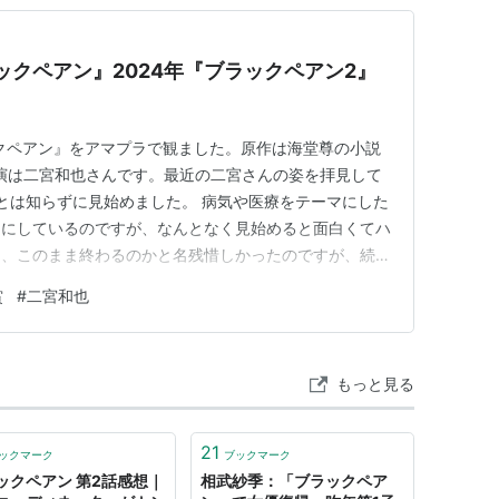
ックペアン』2024年『ブラックペアン2』
ックペアン』をアマプラで観ました。原作は海堂尊の小説
主演は二宮和也さんです。最近の二宮さんの姿を拝見して
とは知らずに見始めました。 病気や医療をテーマにした
うにしているのですが、なんとなく見始めると面白くてハ
も、このまま終わるのかと名残惜しかったのですが、続編
られないので、U-NEXTの無料体験を申し込みまし
賞
#
二宮和也
なに私の心をとらえたのか、書いてみたいと思います。
 二宮和也さん演じ…
もっと見る
21
ックマーク
ブックマーク
ックペアン 第2話感想｜
相武紗季：「ブラックペア