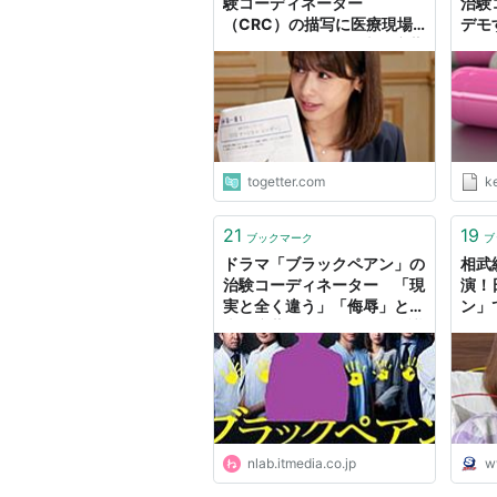
験コーディネーター
治験
（CRC）の描写に医療現場
デモ
から総ツッコミ→日本臨床薬
理学会が抗議文を送付する事
態に
togetter.com
k
21
19
ブックマーク
ブ
ドラマ「ブラックペアン」の
相武
治験コーディネーター 「現
演！
実と全く違う」「侮辱」と日
ン」
本臨床薬理学会がTBSに抗議
た」 
| ねとらぼ
Ann
nlab.itmedia.co.jp
w