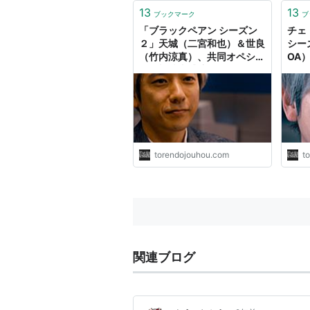
13
13
ブックマーク
ブ
「ブラックペアン シーズン
チェ
２」天城（二宮和也）＆世良
シー
（竹内涼真）、共同オペシー
OA
ンに視聴者感涙 BGMのクラ
チバ
シックに… -
torendojouhou.com
t
関連ブログ