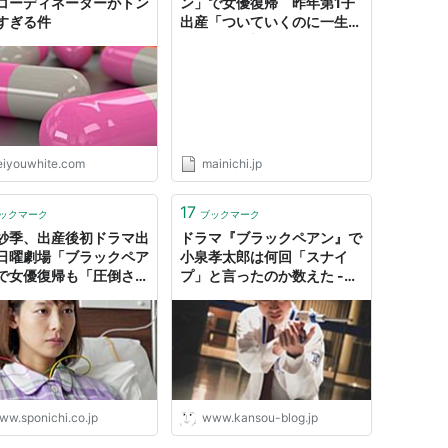
コーディネーターがトン
ン」で女優復帰 昨年第1子
すぎる件
出産「ついていくのに一生懸
命」 - 毎日新聞
eiyouwhite.com
mainichi.jp
17
ックマーク
ブックマーク
紗季、出産後初ドラマ出
ドラマ『ブラックペアン』で
日曜劇場「ブラックペア
小泉孝太郎は何回「スナイ
で女優復帰も「圧倒され
プ」と言ったのか数えた -
- スポニチ Sponichi
kansou
ex 芸能
ww.sponichi.co.jp
www.kansou-blog.jp