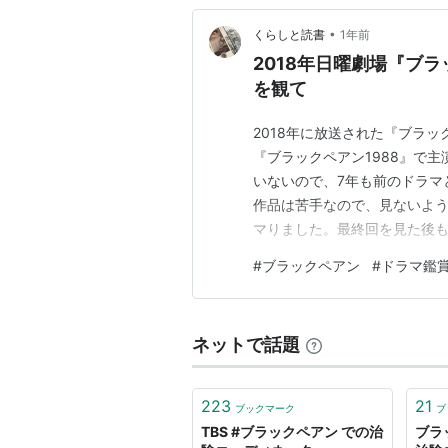
•
くらしと読書
1年前
2018年日曜劇場『ブラ
を観て
2018年に放送された『ブラ
『ブラックペアン1988』で
いないので、7年も前のドラマ
作品は苦手なので、見ないよ
マりました。最終回を見た後
がありました。 アマプラでは見
#
ブラックペアン
#
ドラマ鑑
た。両方を視聴して何がこん
あらすじ 『ブラックペアン』
ネットで話題
223
21
ブックマーク
ブ
TBS #ブラックペアン での治
ブラ