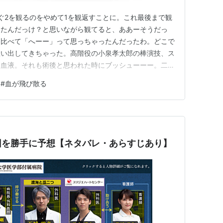
ぐ2を観るのをやめて1を観返すことに。これ最後まで観
めたんだっけ？と思いながら観てると、ああーそうだっ
と比べて「へーー」って思っちゃったんだったわ。どこで
思い出してきちゃった。高階役の小泉孝太郎の棒演技、ス
す血液。それも術後と思われた時にブッシューーー。二宮
シーンばかりだし、竹内涼真の世良はすぐ泣く。なんじゃ
#
血が飛び散る
ね～。あれから6年。観返してみたら面白いじゃん。い
への評価も6年前よりも爆上…
回を勝手に予想【ネタバレ・あらすじあり】