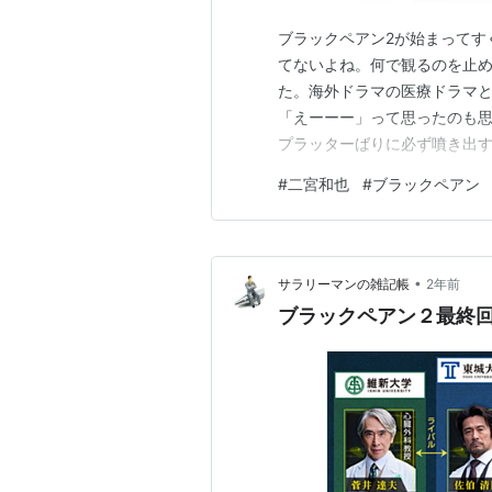
ブラックペアン2が始まってす
てないよね。何で観るのを止
た。海外ドラマの医療ドラマ
「えーーー」って思ったのも
プラッターばりに必ず噴き出
和也の渡海の手術は縫ってる
#
二宮和也
#
ブラックペアン
これ？って思っちゃったんです
やいやわたしの中での二宮くん
•
サラリーマンの雑記帳
2年前
ブラックペアン２最終