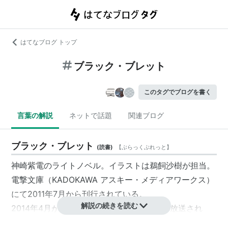
はてなブログ トップ
ブラック・ブレット
このタグでブログを書く
言葉の解説
ネットで話題
関連ブログ
ブラック・ブレット
(
読書
)
【
ぶらっくぶれっと
】
神崎紫電
のライトノベル。イラストは
鵜飼沙樹
が担当。
電撃文庫（KADOKAWA アスキー・メディアワークス）
にて2011年7月から刊行されている。
解説の続きを読む
2014年4月から7月にかけてテレビアニメが放送され
た。