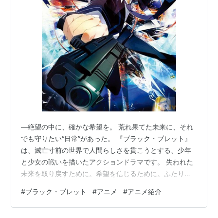
ブラック・ブレット 神を目指した
者たち (電撃文庫)
作者:
神崎紫電,鵜飼沙樹
出版社/メーカー:
アスキー・メディア
ワークス
発売日:
2011/07/08
メディア:
文庫
購入
: 2人
クリック
: 135回
この商品を含むブログ (48件) を見る
ブラック・ブレット (2) VS神算鬼
―絶望の中に、確かな希望を。 荒れ果てた未来に、それ
謀の狙撃兵 (電撃文庫)
でも守りたい“日常”があった。 『ブラック・ブレット』
作者:
神崎紫電,鵜飼沙樹
は、滅亡寸前の世界で人間らしさを貫こうとする、少年
出版社/メーカー:
アスキー・メディアワ
と少女の戦いを描いたアクションドラマです。 失われた
ークス
発売日:
2011/10/08
未来を取り戻すために。希望を信じるために。ふたりは
メディア:
文庫
今日も絶望の闇へ立ち向かう。 ▶ DMM TVでアニメを観
#
ブラック・ブレット
#
アニメ
#
アニメ紹介
購入
: 1人
クリック
: 28回
る！ ※このページにはプロモーションが含まれていま
この商品を含むブログ (20件) を見る
す。 『ブラック・ブレット』 引用：©2013 神崎紫電/Ｋ