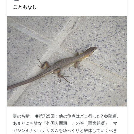
こともなし
ブラック・ブレット (5) 逃亡犯、
里見蓮太郎 (電撃文庫)
作者:
神崎紫電,鵜飼沙樹
出版社/メーカー:
アスキー・メディア
ワークス
発売日:
2013/07/10
メディア:
文庫
この商品を含むブログ (3件) を見る
ブラック・ブレット (6) 煉獄の彷
徨者 (電撃文庫)
作者:
神崎紫電,鵜飼沙樹
出版社/メーカー:
アスキー・メディア
ワークス
発売日:
2013/10/10
メディア:
文庫
曇のち晴。 ●第725回：他の争点はどこ行った? 参院選、
この商品を含むブログ (1件) を見る
あまりにも雑な「外国人問題」。の巻（雨宮処凛） | マ
ガジン9 ナショナリズムをゆっくりと解体していくべき