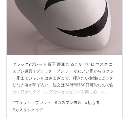
発売日:
2013/05/27
メディア:
コミック
この商品を含むブログ (4件) を見る
ブラック・ブレット (2) (電撃コミ
ックスNEXT)
作者:
もりのほん,神崎紫電,鵜飼沙樹
出版社/メーカー:
アスキー・メディア
ワークス
発売日:
2013/07/11
ブラック?ブレット 蛭子 影胤 ひるこかげたね マスク コ
メディア:
コミック
スプレ道具 ! ブラック・ブレット かわいい系からセクシ
この商品を含むブログを見る
ー系までジャンルはさまざまで、輝きたい女性にピッタ
リな衣装が勢ぞろい。注文は24時間360日可能なので自
ブラック・ブレット (3) (電撃コミ
分の好きなタイミングでショッピングを楽しめます。人
ックスNEXT)
気のアニメやゲームのキャラクター衣装から、季節のイ
#
ブラック・ブレット
#
コスプレ衣装
#
初心者
ベントに合わせた衣装を販売している「cute-
作者:
もりのほん,神崎紫電,鵜飼沙樹
#
カスタムメイド
出版社/メーカー:
アスキー・メディア
cosplay.com」。 商品説明: セット内容： ブラック?ブレ
ワークス
ット 蛭子 影胤 ひるこかげたね マスク コスプレ道具 サイ
発売日:
2013/10/11
ズ：指定できます カラー： 画像ご参考 状態：新品未使
メディア:
コミック