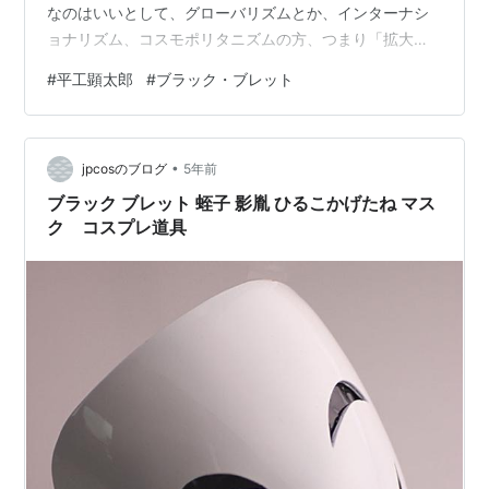
なのはいいとして、グローバリズムとか、インターナシ
ブラック・ブレット (7) 世界変革
ョナリズム、コスモポリタニズムの方、つまり「拡大」
の銃弾 (電撃文庫)
する方へはあまりいかない。むしろ「愛郷心
作者:
神崎紫電,鵜飼沙樹
#
平工顕太郎
#
ブラック・ブレット
patriotism」の方向、「縮小」する方へもっていく、それ
出版社/メーカー:
KADOKAWA/アスキ
を考える。小さく、小さく、cocoon というか、自分のい
ー・メディアワークス
発売日:
2014/04/10
る場所からというか。 フィルターバブルでもいいけれ
メディア:
文庫
•
ど、結局フィルターバブルなんかは、繭の中の自分が、
jpcosのブログ
5年前
この商品を含むブログ (2件) を見る
まるでかつてのセカイ系のように、突然大きな存在（国
ブラック ブレット 蛭子 影胤 ひるこかげたね マス
家とか）と結びついてしま…
ク コスプレ道具
漫画版
もりのほん作画で、電撃マオウにて2012年10月号から
2014年8月号まで連載された。全4巻。
ブラック・ブレット (1) (電撃コミ
ックスNEXT)
作者:
もりのほん,神崎紫電,鵜飼沙樹
出版社/メーカー:
アスキー・メディア
ワークス