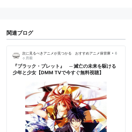
あらすじ
滅亡寸前の人類を救えるのはたった一人の少
関連ブログ
年……!?ウィルス性の寄生生物との戦いに敗北した
近未来。人類は狭い国土に追いやられ、絶望とと
もに生きていた。そんな暗闇に閉ざされた世界で
•
次に見るべきアニメが見つかる おすすめアニメ保管庫
6
ヶ月前
──。東京エリアに住む少年・蓮太郎は、対ガスト
『ブラック・ブレット』 ─ 滅亡の未来を駆ける
レアのスペシャリスト 「民警」 として、相棒の幼
少年と少女【DMM TVで今すぐ無料視聴】
女・延珠とともに、日々、危険な任務を遂行して
いた。二人はある日、東京を壊滅させかねない極
秘任務を受けるのだが……。スリリングな近未来ヒ
ロイック・アクション、ここに開幕！
既刊