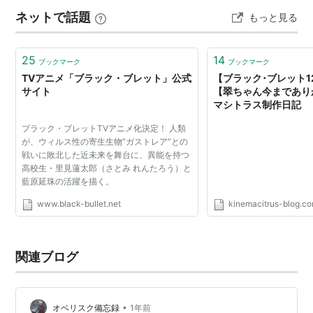
ＡＤＯＫＡＷＡ アスキー・メディアワークス刊/ブラッ
ネットで話題
もっと見る
ク・ブレット製作委員会出典：ブラック・ブレット｜ア
ブラック・ブレット (3) 炎による
世界の破滅 (電撃文庫)
ニメ声優・キャラクター・登場人物・動画配信情報・
2014春アニメ最新情報…
作者:
神崎紫電,鵜飼沙樹
25
14
ブックマーク
ブックマーク
出版社/メーカー:
アスキー・メディア
TVアニメ「ブラック・ブレット」公式
【ブラック･ブレット
ワークス
サイト
【翠ちゃん今までありが
発売日:
2012/05/10
マシトラス制作日記
メディア:
文庫
クリック
: 26回
ブラック・ブレットTVアニメ化決定！ 人類
この商品を含むブログ (15件) を見る
が、ウィルス性の寄生生物“ガストレア”との
戦いに敗北した近未来を舞台に、異能を持つ
高校生・里見蓮太郎（さとみ れんたろう）と
藍原延珠の活躍を描く。
ブラック・ブレット (4) 復讐する
は我にあり (電撃文庫)
www.black-bullet.net
kinemacitrus-blog.c
作者:
神崎紫電,鵜飼沙樹
出版社/メーカー:
アスキー・メディア
ワークス
関連ブログ
発売日:
2012/08/10
メディア:
文庫
クリック
: 28回
この商品を含むブログ (15件) を見る
•
オベリスク備忘録
1年前