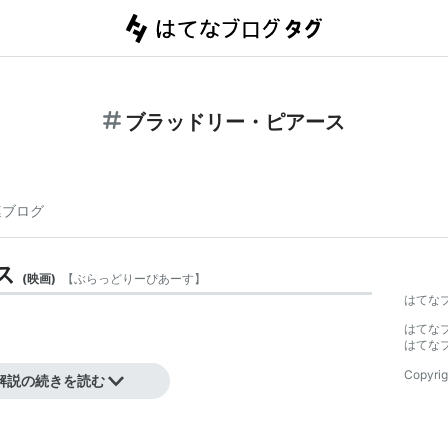
ブラッドリー・ピアース
連ブログ
ス
(
映画
)
【
ぶらっどりーぴあーす
】
はてな
はてな
はてな
Copyrig
解説の続きを読む