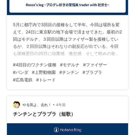
5月に都庁内で3回目の接種をして半年。今回は場所を変
えて、24日に東京駅の地下会場で済ませてきた。最初の2
回はモデルナ、３回目以降はファイザー製を接種してい
るが、２回目以降はそれなりの副反応が出ている。今回
も接種翌日の25日に頭重感、倦怠感、そして軽めの発熱
（最高で37.3）があった。イブプロフェンを1錠ずつ2回
#
4回目のワクチン接種
#
モデルナ
#
ファイザー
服用。 翌日起きたら体調はほぼ元に戻ったように感じた
#
パンダ
#
上野動物園
#
チンチン
#
ブラブラ
が、土曜日（26日）、仕事に行ったら、まだちょっとア
#
広島電鉄
#
トレード
タマに違和感があった。もっともこれは、接種とは無関
係かも知れないが。 それにしても、今回の接種会場でも
パンダの映像が流れていた。気分が和むとでも思ってい
るのかな。僕など、億はかかると…
•
やる気よ、去れ！
4年前
チンチンとブラブラ（短歌）