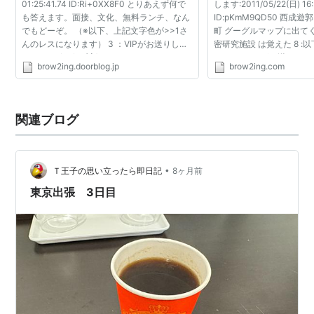
01:25:41.74 ID:Ri+0XX8F0 とりあえず何で
します:2011/05/22(日) 16:
も答えます。面接、文化、無料ランチ、なん
ID:pKmM9QD50 西成
でもどーぞ。 （※以下、上記文字色が>>1さ
町 グーグルマップに出て
んのレスになります） 3 ：VIPがお送りしま
密研究施設 は覚えた 8 
す：2010/01/02(土) 01:26:16.32
りましてVIPがお送りします:2
brow2ing.doorblog.jp
brow2ing.com
ID:6jqC+ovs0 金銭感覚と進学意欲をなくし
16:57:57.44 ID:uJwr
た天才なんだよね、俺 オープンソ...
ごにょごにょ… 53 :以...
関連ブログ
•
Ｔ王子の思い立ったら即日記
8ヶ月前
東京出張 3日目