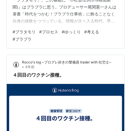
聞)』はブラブラに思う。プロデューサー尾関憲一さんは
著書「時代をつかむ！ブラブラ仕事術」に飾ることなく
自身の体験をつづっている。情報が次々入る時代。早く
早くと「近道」を指南する情報もあふれる。尾関さんは
#
ブラタモリ
#
プロセス
#
ゆっくり
#
考える
立ち止まる。番組ではタモリさんらが小首をかしげ、あ
#
ブラブラ
あだこうだと言いながら、ゆっくり行く。自分で見つけ
る、自分で気づく。ロケ地の人々への感謝の思いも強
い。入念に下調べし台本はきっちりつくるが、タモリさ
Rocco's log ~プログレ好きの警備員 trader with 社労士~
んらには見せない。面白さは想定外から生まれる。若い
•
4年前
頃、リポートをつくるのにデスクに台本…
４回目のワクチン接種。