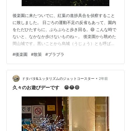
後楽園に来たついでに、紅葉の進捗具合を偵察すること
に致しました。 日ごろの運動不足の反省もあって、園内
をただひたすらに、ぶらぶらと歩き回る。😄 こんな時で
ないと、なかなか歩けないものね～。 後楽園から眺めた
岡山城です。黒いことから烏城（うじょう）とも呼ばれ
ます。 なんだかちょっと気になる竹やぶ。⤴春先に来る
#
後楽園
#
散策
#
ブラブラ
と、よくタケノコが頭を覗かせているんですね！ タケノ
コの所有者は誰？ 採取したタケノコは、誰が食べるの？
タケノコ好きのわたしとしては、興味津々なのです。😅
•
こちらは恒例の「松のこも巻き」です。まるで「腹巻」
ドタバタ&ユッタリズムのジェットコースター
2年前
みたい。😄 毎年秋に、園内約２５０本の松の幹に「こ
久々のお遊びデーです 😁😂😄
も」を巻き付け、越冬のため、松の枝…