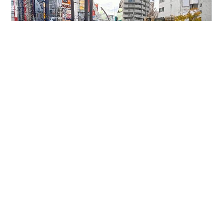
朝でも夜でもコンニチハ！ T王子ですo(^-^)o 今日は仕事
が早く終わったので、 雨もやんだ事だしブラブラしてみ
ました！ 飲み物もちゃんと買ってね( ´艸｀) 目的地もな
く用事もなく歩くのも いいものです。 何より焦らなくて
いいのがgood！ 行きたい所へ行って好きな時に休む！
ある意味贅沢な時間の使い方ですね。 (*'▽'*) 1時間ほど
#
ブラブラ散歩
#
飲み物
#
T王子
ブラブラして気分もリフレッシュできたので そろそろ家