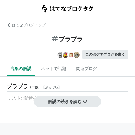
はてなブログ トップ
ブラブラ
このタグでブログを書く
言葉の解説
ネットで話題
関連ブログ
ブラブラ
(
一般
)
【
ぶらぶら
】
リスト::擬音擬態語
解説の続きを読む