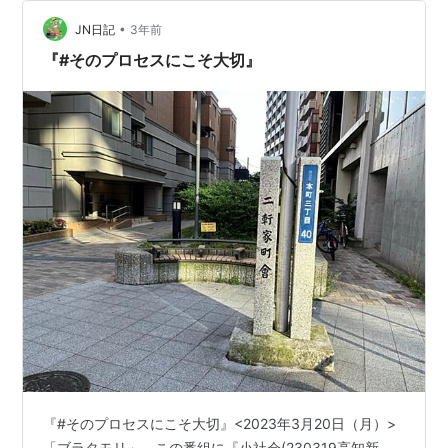
•
JN日記
3年前
『#そのプロセスにこそ大切』
『#そのプロセスにこそ大切』<2023年3月20日（月）>
「ブラタモリ」。この番組に『小社会(230319高知新