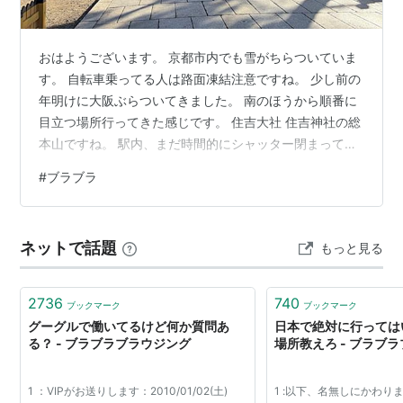
おはようございます。 京都市内でも雪がちらついていま
す。 自転車乗ってる人は路面凍結注意ですね。 少し前の
年明けに大阪ぶらついてきました。 南のほうから順番に
目立つ場所行ってきた感じです。 住吉大社 住吉神社の総
本山ですね。 駅内、まだ時間的にシャッター閉まってま
す。 参道前。 大阪にも路面電車が走ってることに気づき
#
ブラブラ
ました。 恥ずかしながら知らなかったぜ。 有名な赤い
橋。 昔の人はなんでこんな渡りづらい橋作ったのだろう
か。 一番上から 参拝済まして少し奥の方へ。 生姜湯を
ネットで話題
もっと見る
無料でふるまってくれました。 生姜湯も初めてでした
が、甘くて生姜の味をしっかり感じることができる味。
めっちゃ体温まりますね…
2736
740
ブックマーク
ブックマーク
グーグルで働いてるけど何か質問あ
日本で絶対に行っては
る？ - ブラブラブラウジング
場所教えろ - ブラブ
1 ：VIPがお送りします：2010/01/02(土)
1 :以下、名無しにかわり