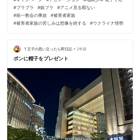
で今日はブラリブラブラのつもりで出ました パブロはわ
#
ブラブラ
#
銀ブラ
#
アニメ見る暇ない
たしの友人が出てくるので ふたりで銀座ギンブラ。 年を
#
統一教会の事故
#
被害者家族
感じさせない子供のようなオジサンと ティーンエイジに
#
被害者家族の苦しみは想像を絶する
#
ウクライナ情勢
見られる40代の女性👩🏻‍🦰、 どんなカップルに見られて
るやら😅 これは今度始まるアニメの紹介イベント 地縛霊
の…
•
Ｔ王子の思い立ったら即日記
2年前
ポンに帽子をプレゼント