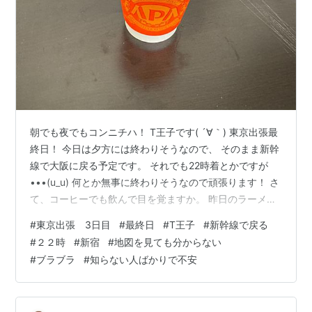
朝でも夜でもコンニチハ！ T王子です( ´∀｀) 東京出張最
終日！ 今日は夕方には終わりそうなので、 そのまま新幹
線で大阪に戻る予定です。 それでも22時着とかですが
•••(u_u) 何とか無事に終わりそうなので頑張ります！ さ
て、コーヒーでも飲んで目を覚ますか。 昨日のラーメン
がまだ残ってるけど(-_-;) ホテルをチェックアウトして
#
東京出張 3日目
#
最終日
#
T王子
#
新幹線で戻る
目的地の新宿に向かいます。 約30分ぐらいで到着！ 地
#
２２時
#
新宿
#
地図を見ても分からない
図があったので見てみたけどよく分からん。 いつも
#
ブラブラ
#
知らない人ばかりで不安
Google先生頼りなので地図を見慣れてないのが仇になっ
た(_ _).｡o○ ま、地図見れなくても目的地にはGoogle先生
のおかげで着けるので大丈夫！ ※こ…