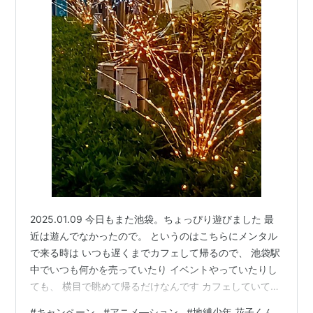
2025.01.09 今日もまた池袋。ちょっぴり遊びました 最
近は遊んでなかったので。 というのはこちらにメンタル
で来る時は いつも遅くまでカフェして帰るので、 池袋駅
中でいつも何かを売っていたり イベントやっていたりし
ても、 横目で眺めて帰るだけなんです カフェしていても
頭ん中グルグル回っているので 楽しむ暇なしです😅 それ
#
キャンペーン
#
アニメ―ション
#
地縛少年 花子くん