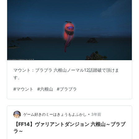
マウント：ブラブラ 六根山ノーマル12話踏破で頂けま
す。
#
マウント
#
六根山
#
ブラブラ
•
ゲーム好きのミーはきょうもよふかし
3年前
【FF14】ヴァリアントダンジョン 六根山～ブラブ
ラ～