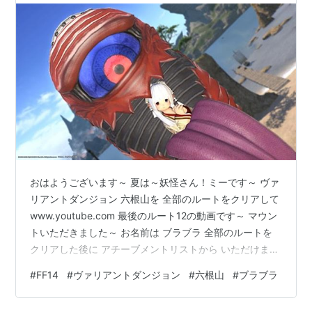
おはようございます～ 夏は～妖怪さん！ミーです～ ヴァ
リアントダンジョン 六根山を 全部のルートをクリアして
www.youtube.com 最後のルート12の動画です～ マウン
トいただきました～ お名前は ブラブラ 全部のルートを
クリアした後に アチーブメントリストから いただけます
～ 提灯の妖怪さんのマウントさんですね～ 食べられちゃ
#
FF14
#
ヴァリアントダンジョン
#
六根山
#
ブラブラ
ってます＞＜ 夏に良い？マウントですね～ 今日も素敵な
一日になりますように～