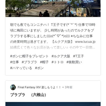
朝でも夜でもコンニチハ！ T王子です(*´꒳`*) 仕事で19時
頃に梅田にいますが、 少し時間があったのでルクアをブ
ラブラする事にしました(((o(*ﾟ▽ﾟ*)o))) ※ちなみに仕事
の終業時間は過ぎてます。 【ルクア大阪】 www.lucua.jp
結構広くて色々なお店があって楽しい♪ その中で一目惚れ
した帽子を発見！ これは可愛い(´⊙ω⊙`) 最近、ポンがト
#
ポンに帽子をプレゼント
#
ルクア大阪
#
T王子
トロにハマってる事も聞いていたので少し高いですが買
#
仕事
#
ブラブラ
#
帽子
#
トトロ
#
衝動買い
いました♪ ↑衝動買いは基本しないんですけどね 次のお
#
ハマっている
#
ポン
出かけの時に被ってもらおう！ 間違いなく可愛いはず
(。-∀-) では×２
•
Final Fantasy XIV 楽しもうよ！！
3年前
ブラブラ （六根山）