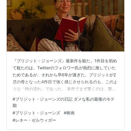
関連作品
ブリジット・ジョーンズの日記
（2001） シリーズ第
1作目
ブリジット・ジョーンズの日記 きれそうなわたしの
12か月
（2004） シリーズ第2作目
*1
:
Rated R for language, sex references and some
『ブリジット・ジョーンズ』最新作を観た。1作目を初め
nudity.
て観たのは、Twitterのフォロワー氏が熱烈に推していた
ためであるが、それから早6年が過ぎた。ブリジットが2
児の母となった4作目で強く感じさせられるのも、このよ
うな「時の流れ」であった。 本作でまず驚くのは、製作
陣の面子である。監督はやはり壮年期の母親を描いた
#
ブリジット・ジョーンズの日記 ダメな私の最後のモテ
『トゥ・レスリー』のマイケル・モリス。『ベター・コ
期
ール・ソウル』などにも関与している実力派である。脚
#
ブリジット・ジョーンズ
#
映画
本には3人クレジットされている。特に注目したいのは、
#
レネー・ゼルウィガー
本作がシリーズ初担当となるアビ・モーガンである。モ
ーガンは映画では『マーガレット・サッチャー』『未来