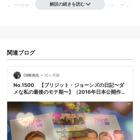
解説の続きを読む
2016年｜アイルランド、イギリス、フランス、アメ
リカ｜カラー｜123分｜画面比：2.35:1｜映倫：G｜
MPAA: R
*1
スタッフ
監督：
シャロン・マグアイア
関連ブログ
製作：
ティム・ビーヴァン
、
エリック・フェルナ
ー
、
デブラ・ヘイワード
製作総指揮：
アメリア・グレインジャー
、
ライザ・
•
08映画缶
10ヶ月前
チェイシン
、
ヘレン・フィールディング
No.1500 【ブリジット・ジョーンズの日記〜ダ
メな私の最後のモテ期〜】（2016年日本公開作
脚本：
ヘレン・フィールディング
、
エマ・トンプソ
品）
ン
、
ダン・メイザー
キャラクター創造＆原案：
ヘレン・フィールディン
グ
撮影：
アンドリュー・ダン
編集：
メラニー・アン・オリヴァー