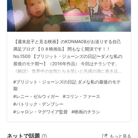
音楽：
クレイグ・アームストロング
キャスト
レネー・ゼルウィガー
コリン・ファース
【週末息子と見る映画】のKONMA08がお送りする自己
満足ブログ 【０８映画缶】 間もなく開演です！！
パトリック・デンプシー
No.1500 【ブリジット・ジョーンズの日記〜ダメな私の
ジム・ブロードベント
最後のモテ期〜】（2016年作品） 今回はチラシです。
ジェマ・ジョーンズ
《解説》 世界中の女性たちを笑いと共感の渦に巻き込ん
エマ・トンプソン
だ、 あのとびきりチャーミングな等身大ヒロイン 《ブリ
#
ブリジット・ジョーンズの日記 ダメな私の最後のモテ
サリー・フィリップス
ジット・ジョーンズ》が帰ってくる！ お酒はたまに飲み
期
すぎ体重はいつもオーバー気味。補整デカパンは当然で
ジュリアン・リンド＝タット
#
レニー・ゼルウィガー
#
コリン・ファース
ドジっぷりもハンパなく仕事のミスがあっても立ち直り
シャーリー・ヘンダーソン
#
パトリック・デンプシー
がやたらと早い。恋に夢中でもキャリアも大事という崖
ベン・ウィルボンド
#
シャロン・マグワイア監督
#
映画のチラシ
っぷち女の本音を正直に自虐ユーモアを込めて日記にし
カーチャ・エリザローヴァ
たためていた彼女が恋に右…
ニール・ピアソン
ネットで話題
もっと見る