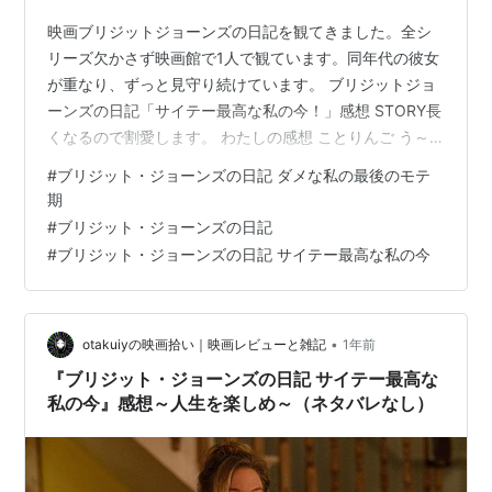
映画ブリジットジョーンズの日記を観てきました。全シ
リーズ欠かさず映画館で1人で観ています。同年代の彼女
が重なり、ずっと見守り続けています。 ブリジットジョ
ーンズの日記「サイテー最高な私の今！」感想 STORY長
くなるので割愛します。 わたしの感想 ことりんご う～
ん。。年齢設定はいくつなの？子ども小さくない？ とい
#
ブリジット・ジョーンズの日記 ダメな私の最後のモテ
うことがとても気になりましたが 後でママ友たちが若く
期
て同級生の子どもが「おばあちゃん？」と言っていたの
#
ブリジット・ジョーンズの日記
で納得。そうでした！ 前作ではアラフォーのブリジット
#
ブリジット・ジョーンズの日記 サイテー最高な私の今
がギリギリで結婚したんだった！！４３歳で妊娠したの
よね～ ということは、、ちなみに前回のレビューはこの
ブログに書いていました。20…
•
otakuiyの映画拾い｜映画レビューと雑記
1年前
『ブリジット・ジョーンズの日記 サイテー最高な
私の今』感想～人生を楽しめ～（ネタバレなし）