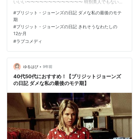
いいい〜〜〜〜〜〜〜〜〜〜〜〜〜 特別美人でもない
（設定がね）しぽっちゃり体型を気にしてるし男運はな
#
ブリジット・ジョーンズの日記 ダメな私の最後のモテ
いけど、変で最高な友達に恵まれるブリジットがたまら
期
んのだよ。 レニーセルヴィガーはアメリカ人だけど、劇
#
ブリジット・ジョーンズの日記 きれそうなわたしの
中でイギリス英語をマスター。イギリス人の友達は違和
12か月
感ないって驚いてたし、ちゃんとアクセントを徹底する
#
ラブコメディ
ところも好き。（小説はイギリス発だしね） 4作目でか
なり時間も経ってるしどんな内容になるかはわからんけ
ど、自分は何度見…
•
ゆるはぴ
9年前
40代50代におすすめ！【ブリジットジョーンズ
の日記 ダメな私の最後のモテ期】