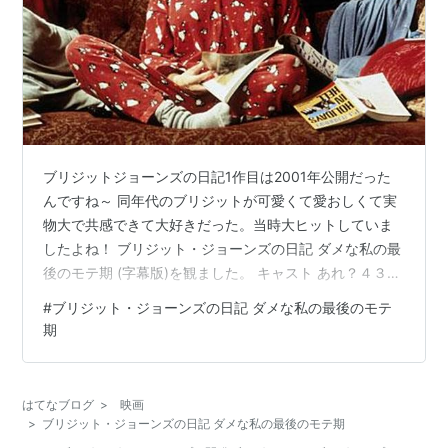
ブリジットジョーンズの日記1作目は2001年公開だった
んですね～ 同年代のブリジットが可愛くて愛おしくて実
物大で共感できて大好きだった。当時大ヒットしていま
したよね！ ブリジット・ジョーンズの日記 ダメな私の最
後のモテ期 (字幕版)を観ました。 キャスト あれ？４３歳
の設定ですか？ ビフォー アフター 無理があるのではな
#
ブリジット・ジョーンズの日記 ダメな私の最後のモテ
いかい？ レニー、何歳なの？50歳過ぎてるよね？ 48
期
歳、やっぱりね・・ いくら若く見えたとしても43歳と
48歳は違う！！（声を大きくして言うわ） レニー歳とっ
たなぁ・・・（わたしも・・涙） 等身大50歳くらいで演
はてなブログ
>
映画
じてほしかったなぁ。でも設定的に出産の話だから無理
>
ブリジット・ジョーンズの日記 ダメな私の最後のモテ期
だったのね。 …