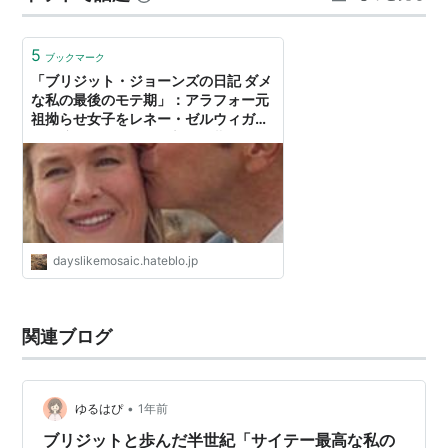
ジェームズ・キャリス
ジェシカ・ハインズ
5
セリア・イムリー
ブックマーク
「ブリジット・ジョーンズの日記 ダメ
ジェームズ・フォークナー
な私の最後のモテ期」：アラフォー元
祖拗らせ女子をレネー・ゼルウィガー
概要
が好演するシリーズ最新作 - 夢は洋画
をかけ廻る
本作で再びスクリーンに帰ってきたブリジットは
43歳に。なぜか未だ独身。彼女が愛した2人の男
はといえば、なんとダニエルは飛行機事故で亡く
dayslikemosaic.hateblo.jp
なり、マークは別の女性と結婚してしまってい
た。しかし、いまやテレビ局の敏腕プロデューサ
関連ブログ
ーとなったブリジットに再びドラマチックな出会
い（モテ期！）が訪れる。ハンサムでリッチ、性
格もナイスなIT企業の社長、ジャック（パトリッ
•
ゆるはぴ
1年前
ク・デンプシー）だ。いつもの天然っぷりから彼
ブリジットと歩んだ半世紀「サイテー最高な私の