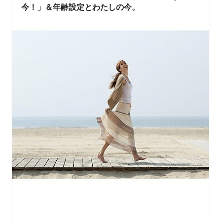
と急接近する一方で、マークとも再会を果たすブ
今！」＆年齢設定とわたしの今。
リジット。マークは妻と離婚の協議に入っている
という。またしても2人の間で揺れることになるブ
リジット。40代女性としてさらにタイヘンな局面
を迎え、一体どうなる!?
（公式サイトより）
予告編