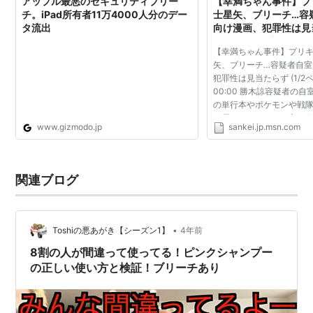
アップル最悪のセキュリティブリー
【幸満ちゃん事件】プ
チ。iPad所有者11万4000人分のデー
士星矢、ブリーチ…容
タ流出
向け漫画、犯罪性は見当
ージ) - MSN産経ニュ
【幸満ちゃん事件】プリ
矢、ブリーチ…容疑者自
犯罪性は見当たらず (1/2ページ
00:00 勝木諒容疑者の
の単行本やポケモンや戦
め尽くされていた一方、
www.gizmodo.jp
sankei.jp.msn.com
犯罪の誘発をうかがわせ
たことが７日、東金...
関連ブログ
•
Toshiの悪あがき【シーズン1】
4年前
8割の人が間違って使ってる！ピンクシャンプー
の正しい使い方と検証！ブリーチあり