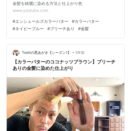
金髪を綺麗に染める方法と仕上がり色
www.youtube.com
#
エンシェールズカラーバター
#
カラーバター
#
ネイビーブルー
#
ブリーチあり
#
金髪
•
Toshiの悪あがき【シーズン1】
5年前
【カラーバターのココナッツブラウン】ブリーチ
ありの金髪に染めた仕上がり