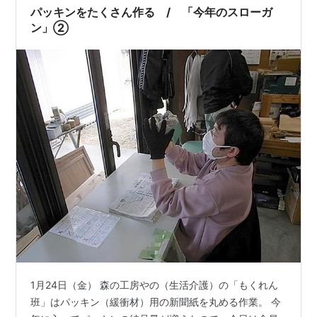
たいけ…
パッキンをたくさん作る / 「今年のスローガ
ン」②
1月24日（金） 森の工房やの（生活介護）の「もくれん
班」はパッキン（緩衝材）用の新聞紙を丸める作業。 今