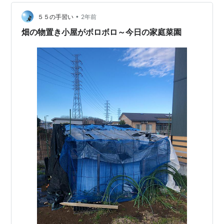
ッグカバー ・手首から肘までのアームカバー ・マスク
（のど 首まで覆える布製） ・指と掌側がゴムの軍手 ・
•
５５の手習い
2年前
帽子（首…
畑の物置き小屋がボロボロ～今日の家庭菜園