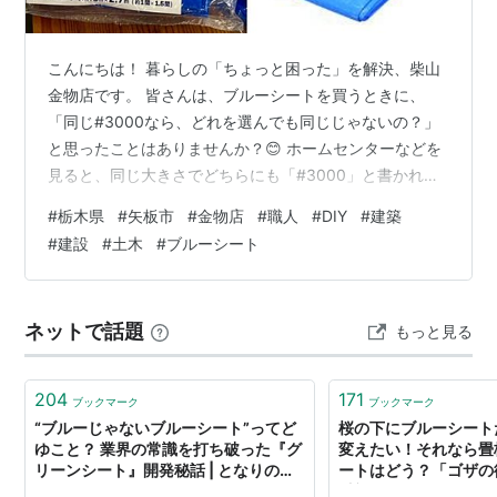
こんにちは！ 暮らしの「ちょっと困った」を解決、柴山
金物店です。 皆さんは、ブルーシートを買うときに、
「同じ#3000なら、どれを選んでも同じじゃないの？」
と思ったことはありませんか？😊 ホームセンターなどを
見ると、同じ大きさでどちらにも「#3000」と書かれて
いるのに値段が違う商品があります。 見た目もほとんど
#
栃木県
#
矢板市
#
金物店
#
職人
#
DIY
#
建築
同じ青色。 厚さも同じ#3000。 それなら、安い方で十分
#
建設
#
土木
#
ブルーシート
な気もしますよね。 ところが実際には、#3000と書かれ
ているからといって、すべての性能や作りが同じとは限
りません。 今回は 同じ#3000のブルーシートでも、なぜ
ネットで話題
もっと見る
値段に違いが出るのか についてお話しします😊 目次 ・
そもそ…
204
171
ブックマーク
ブックマーク
“ブルーじゃないブルーシート”ってど
桜の下にブルーシート
ゆこと？ 業界の常識を打ち破った『グ
変えたい！それなら畳
リーンシート』開発秘話 | となりのカ
ートはどう？「ゴザの
インズさん
毛氈バージョンも欲し