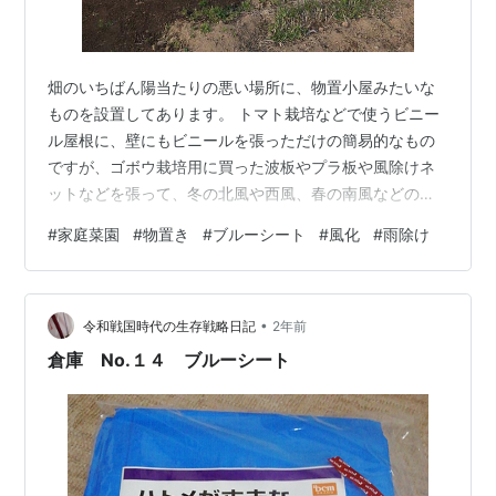
畑のいちばん陽当たりの悪い場所に、物置小屋みたいな
ものを設置してあります。 トマト栽培などで使うビニー
ル屋根に、壁にもビニールを張っただけの簡易的なもの
ですが、ゴボウ栽培用に買った波板やプラ板や風除けネ
ットなどを張って、冬の北風や西風、春の南風などの強
風を避けられるようにしてあります。屋根はビニールの
#
家庭菜園
#
物置き
#
ブルーシート
#
風化
#
雨除け
上にブルーシートや日除けシートなどを張って、直射日
光が当たらず夏でも中が暑くなり過ぎないようにしてあ
ります。 ところが、このブルーシートがボロボロになっ
•
てしまっているのです。雨や風や太陽光で風化したので
令和戦国時代の生存戦略日記
2年前
しょうか、ボロボロに千切れてしまっていました。工事
倉庫 No.１４ ブルーシート
現場などで使われる丈夫なブルーシートが、たった…