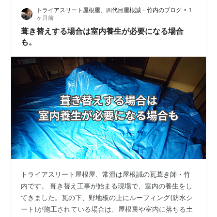
•
トライアスリート屋根屋、四代目屋根誠・竹内のブログ
1
なら、白でもいいですよね。 実際、現在ではグリーン、
ヶ月前
シルバー、ブラック、ホワイト…
葺き替えする場合は室内養生が必要になる場合
も。
トライアスリート屋根屋、常滑は屋根誠の瓦葺き師・竹
内です。 葺き替え工事が始まる現場で、室内の養生をし
てきました。瓦の下、野地板の上にルーフィング(防水シ
ート)が施工されている場合は、屋根裏や室内に落ちる土