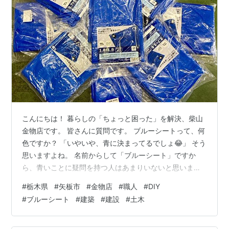
こんにちは！ 暮らしの「ちょっと困った」を解決、柴山
金物店です。 皆さんに質問です。 ブルーシートって、何
色ですか？ 「いやいや、青に決まってるでしょ😂」 そう
思いますよね。 名前からして「ブルーシート」ですか
ら、青いことに疑問を持つ人はあまりいないと思いま
す。 私自身もこれまで、 「ブルーシートは青いもの」
#
栃木県
#
矢板市
#
金物店
#
職人
#
DIY
と、何の疑問も持たずに使ってきました。 でも、よく考
#
ブルーシート
#
建築
#
建設
#
土木
えてみると不思議ではありませんか？🤔 雨よけや養生に
使うだけなら、緑でもいい。 汚れを目立たせたくないな
ら、黒やグレーでもよさそうです。 周囲を明るくしたい