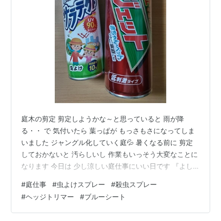
庭木の剪定 剪定しようかな～と思っていると 雨が降
る・・ で 気付いたら 葉っぱが もっさもさになってしま
いました ジャングル化していく庭💦 暑くなる前に 剪定
しておかないと 汚らしいし 作業もいっそう大変なことに
なります 今日は 少し涼しい庭仕事にいい日です 『よし
やるか』 棟梁（←さや・私です😅）は立ち上がりました
#
庭仕事
#
虫よけスプレー
#
殺虫スプレー
作業着 着替えます だいたい いつも同じセットの服装で
#
ヘッジトリマー
#
ブルーシート
す ・サラッとした綿のシャツ ・ゆったりめのデニムパン
ツ ・短めの園芸作業用のエプロン ・足首から膝までのレ