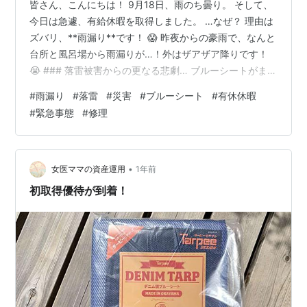
皆さん、こんにちは！ 9月18日、雨のち曇り。 そして、
今日は急遽、有給休暇を取得しました。 …なぜ？ 理由は
ズバリ、**雨漏り**です！ 😱 昨夜からの豪雨で、なんと
台所と風呂場から雨漏りが…！外はザアザア降りです！
😭 ### 落雷被害からの更なる悲劇… ブルーシートがまさ
かの敗北！？ 💥 実は、8/6の落雷で屋根が破損してしま
#
雨漏り
#
落雷
#
災害
#
ブルーシート
#
有休休暇
い、9月16日から屋根を剥がして、来週月曜に張り替え工
#
緊急事態
#
修理
事をする予定だったんです。 それまでの間、ブルーシー
トで養生していたんですが…今回の豪雨には耐えられな
かったようです。 一部から雨が侵入し、雨漏りという最
悪の事態に…。 😭😭😭 ### 緊急！業者さんへの修理依
•
女医ママの資産運用
1年前
頼…
初取得優待が到着！