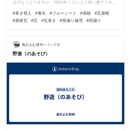
は少なくなりますが、1960年くらいより前に建てられた
建物は、ほとんどの場合、ルーフィングが施工されてい
#
葺き替え
#
養生
#
ブルーシート
#
屋根
#
瓦屋根
ないので、とんでもない量の土が落ちることになりま
#
屋根瓦
#
瓦
#
瓦葺き
#
雨漏り修理
#
雨漏り
す。 それでも天井が張ってあれば、天井に落ちるので、
天井さえ掃除すれば良いのですが、納屋のような天井が
張っていない建物の場合は、室内に大量の土が落ちるの
で、室内を養生する必要があります。 和室もしっかり養
•
鳥がよむ俳句
4ヶ月前
生 大変なのは納屋や物置 蓄積されたノ…
野遊（のあそび）