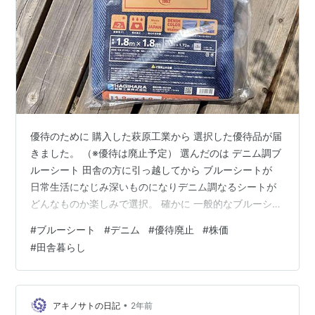
優待のために 購入した萩原工業から 選択した優待品が届
きました。 （※優待は廃止予定） 選んだのは デニム調ブ
ルーシート 田舎の方に引っ越してから ブルーシートが
日常生活になじみ深いものになりデニム調なるシートが
どんなものか楽しみで選択。 確かに 一般的なブルーシー
トより 色に深みがあり 落ち着いた雰囲気かも。 ペグで
#
ブルーシート
#
デニム
#
優待廃止
#
株価
止められるし 厚みもあってしっかりしている。 暖かくな
#
田舎暮らし
ってきたし 我が家はよく 公園やピクニックに行くのでク
ルマに乗せておくと 何かと重宝しそうです♪ 萩原工業
は、あと2年で 優待が廃止になるのですがラストの年は 3
年以上保有になるので 優待額が倍に。 そこまで持ってい
•
アキノサトの日記
2年前