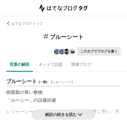
はてなブログ トップ
ブルーシート
このタグでブログを書く
言葉の解説
ネットで話題
関連ブログ
ブルーシート
(
一般
)
【
ぶるーしーと
】
樹脂製の青い敷物
「ルーシー」の誤爆回避
レジャーシートより性能は劣るが価格は非常に安い。大
解説の続きを読む
人数での花見などの際には、ビールなどで汚損されても