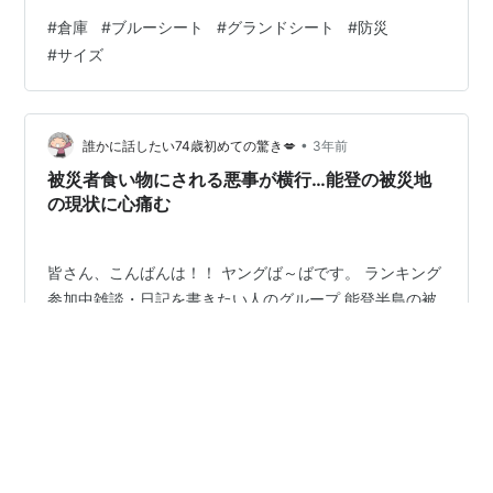
いうものかなと。 見た目の話は有事においてはさらに考
#
倉庫
#
ブルーシート
#
グランドシート
#
防災
える余力はないので… ブルーシート ちょうど私の新しく
#
サイズ
購入したテントが270サイズだったので、今回上記を購入
しましたが、少し嵩張るので、ピンポイント用に１．８×
１．８ｍも２つほどまた買うかもしれません。ブルーシ
ートは安いので防災用としても買いやすい値段で助かり
•
誰かに話したい74歳初めての驚き💋
3年前
ますね。 能登のニュースで見ました…
被災者食い物にされる悪事が横行…能登の被災地
の現状に心痛む