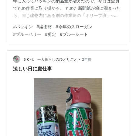
年に入ってパッキンの納品量が増えたので、今日は全員
で丸め作業に取り掛かる。 丸めた新聞紙が箱に溜まった
ら、同じ建物内にある別の作業班の「オリーブ班」へ納
入する。 オリーブ班。丸められた新聞紙がもくれん班か
#
パッキン
#
緩衝材
#
今年のスローガン
ら来たら、仕切りの付いたケースに14個取り分けて、 パ
#
ブルーベリー
#
剪定
#
ブルーシート
ッキンマシーンといわれる治具に詰めていく。 14個詰め
たら引き抜いて、先端を結んだら完成。 パッキンは10本
単位でビニールひもで束ねて倉庫に保管しておく。 オリ
ーブ班に掲載された今年のスローガン。 1 笑顔😊 巳年 2
•
６０代 一人暮らしのひとりごと
2年前
自分からあいさつ…
涼しい日に庭仕事