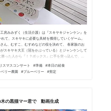
の工房みみずく（生活介護）は『スキヤキジャンケン』を
かれて、スキヤキに必要な具材を獲得していくゲーム。
さん、むすこ、むすめなどの役を決めて、 各家族のお
士がスキヤキ大王（冠をかぶっている）とジャンケンして
に勝った人から『！？ボックス』に手を突っ込んで、具
家族はお肉をたくさんゲット。次に引きたいカードは「生
リスマスコンサート
#
準備
#
本日の給食
房やの（生活介護）の自由活動は明日お伝えする。 明日
ーベリー農園
#
ブルーベリー
#
剪定
サートの準備で、補充…
の木の黒猫マー君で 動画生成