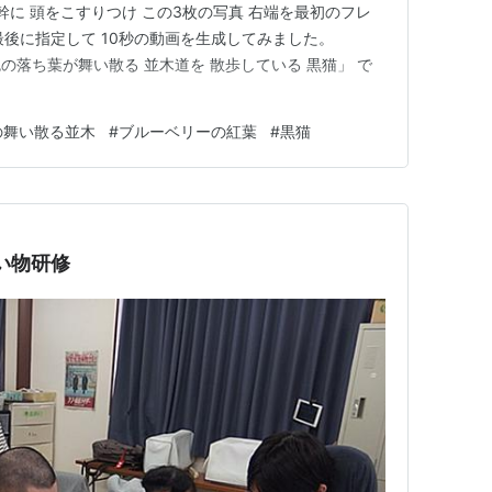
幹に 頭をこすりつけ この3枚の写真 右端を最初のフレ
最後に指定して 10秒の動画を生成してみました。
赤と黄色の落ち葉が舞い散る 並木道を 散歩している 黒猫」 で
の舞い散る並木
#
ブルーベリーの紅葉
#
黒猫
い物研修