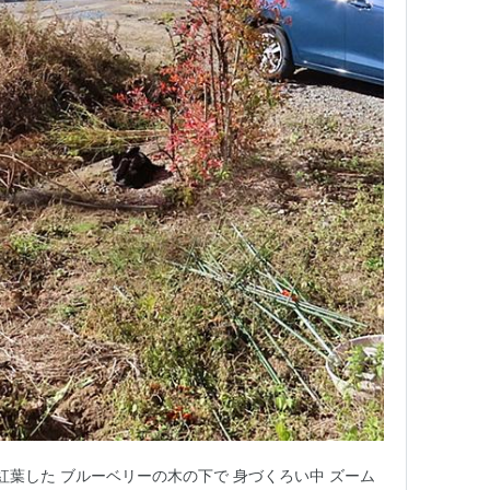
紅葉した ブルーベリーの木の下で 身づくろい中 ズーム