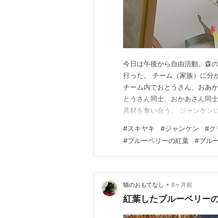
今日は午後から自由活動。森
行った。 チーム（家族）に分
チーム内でおとうさん、おあか
とうさん同士、おかあさん同
具材を奪い合う。 ジャンケン
材カードを1枚引く。 ここの
#
スキヤキ
#
ジャンケン
#
ク
たまご」。はたして？ 森の工
#
ブルーベリーの紅葉
#
ブル
の夜に開催するクリスマスコン
•
猫のおもてなし
8ヶ月前
紅葉したブルーベリー