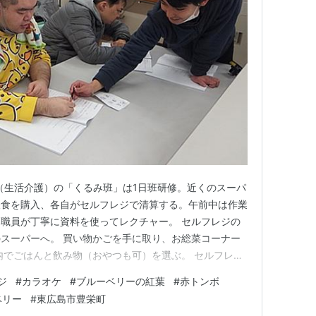
の（生活介護）の「くるみ班」は1日班研修。近くのスーパ
昼食を購入、各自がセルフレジで清算する。午前中は作業
職員が丁寧に資料を使ってレクチャー。 セルフレジの
スーパーへ。 買い物かごを手に取り、お総菜コーナー
内でごはんと飲み物（おやつも可）を選ぶ。 セルフレジ
に帰て、買ったお弁当を机に並べて昼食。いただきま
ジ
#
カラオケ
#
ブルーベリーの紅葉
#
赤トンボ
 食後はカラオケで作業室をカラオケボックスにチェン
ベリー
#
東広島市豊栄町
有意義な班研修となっ…