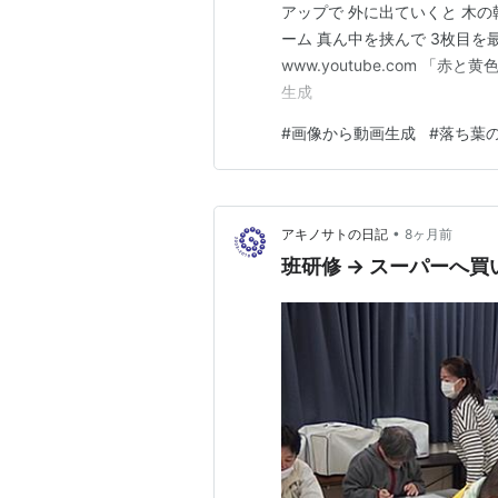
アップで 外に出ていくと 木の
ーム 真ん中を挟んで 3枚目を
www.youtube.com 「
生成
#
画像から動画生成
#
落ち葉
•
アキノサトの日記
8ヶ月前
班研修 → スーパーへ買