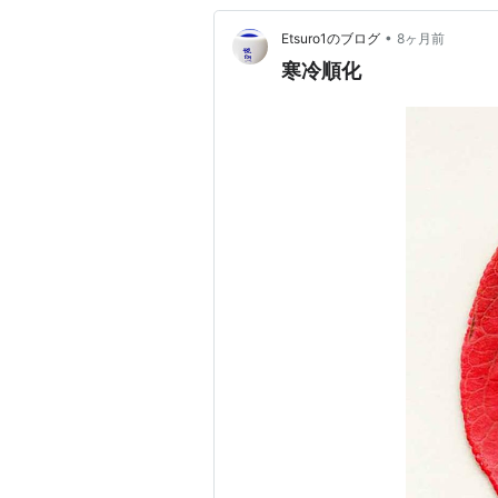
•
Etsuro1のブログ
8ヶ月前
寒冷順化