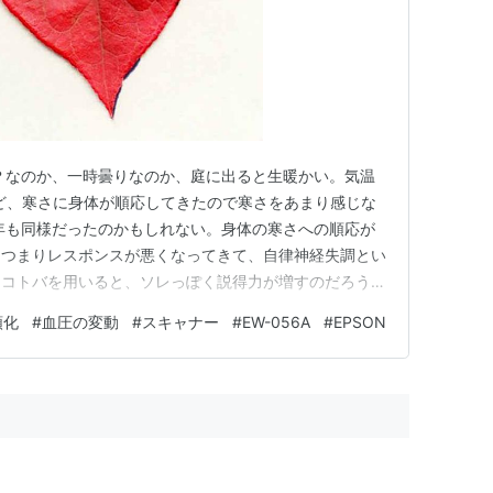
？なのか、一時曇りなのか、庭に出ると生暖かい。気温
ど、寒さに身体が順応してきたので寒さをあまり感じな
年も同様だったのかもしれない。身体の寒さへの順応が
。つまりレスポンスが悪くなってきて、自律神経失調とい
うコトバを用いると、ソレっぽく説得力が増すのだろう
手術があったので、確実に体力低下を実感どころではな
順化
#
血圧の変動
#
スキャナー
#
EW-056A
#
EPSON
み入るようだった。これは例外としておくとしても、今年
と、相当に痛い目に遭うだろう…