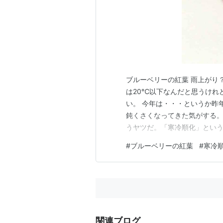
ブルーベリーの紅葉 雨上がり
は20℃以下なんだと思うけれ
い。 今年は・・・というか昨
鈍くさくなってきた気がする
うヤツだ。「寒冷順化」とい
か？ ただ、昨年の秋は入院・
#
ブルーベリーの紅葉
#
寒冷
かった。だからより寒さが染
も50代の頃と同じ感覚でいる
関連ブログ