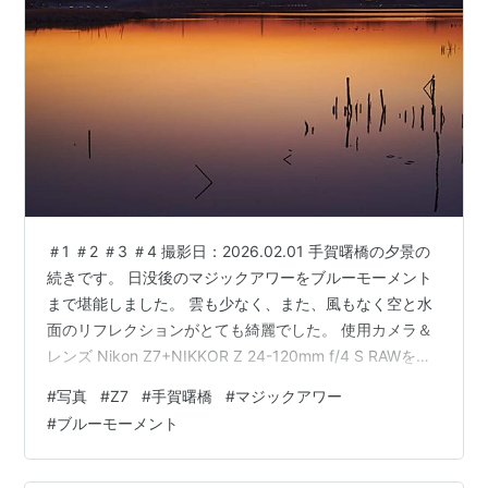
＃1 ＃2 ＃3 ＃4 撮影日：2026.02.01 手賀曙橋の夕景の
続きです。 日没後のマジックアワーをブルーモーメント
まで堪能しました。 雲も少なく、また、風もなく空と水
面のリフレクションがとても綺麗でした。 使用カメラ＆
レンズ Nikon Z7+NIKKOR Z 24-120mm f/4 S RAWを
CAPTURE ONEで現像 ランキング参加中gooからきまし
#
写真
#
Z7
#
手賀曙橋
#
マジックアワー
たランキング参加中写真・カメラランキング参加中【公
#
ブルーモーメント
式】2025年開設ブログランキング参加中Nikon