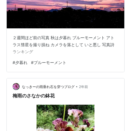
２週間ほど前の写真 秋は夕暮れ ブルーモーメント アト
ラス彗星を撮り損ね カメラを落として いと悪し 写真詩
ランキング
#
夕暮れ
#
ブルーモーメント
•
なっきーの雨垂れ石を穿つブログ
2年前
梅雨のさなかの鉢花