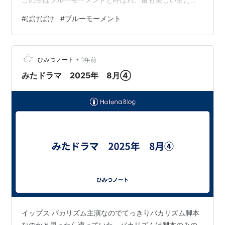
いわれています。 太陽に含まれている波長の長い赤色な
#
ばけばけ
#
ブルーモーメント
どの光は 空気中のチリにぶつかりますが、波長の短い青
色はそれをすり抜け 空いっぱいに広がります。青一色に
なるのはこれが理由です。 出現するのは光源である太陽
•
が地平線の少し下にあるのが条件で このように夕方と、
ひみつノート
1年前
朝陽が昇ってくる直前に起きます。 マジックアワーとも
みたドラマ 2025年 8月④
いわれるこの時間帯は長く続かず…
イップス バカリズム主演なのでてっきりバカリズム脚本
なのかと思ったら違っていた。バカリズムは脚本のみの