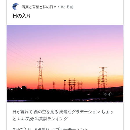
•
写真と言葉と私の日々
8ヶ月前
日の入り
日が暮れて 西の空を見る 綺麗なグラデーション ちょっ
と いい気分 写真詩ランキング
#
日の入り
#
夕暮れ
#
ブルーモーメント