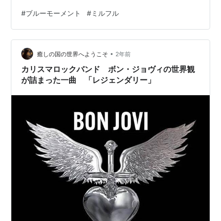
とても手に負えませんでした。 やっぱり除草剤まこう。
#
ブルーモーメント
#
ミルフル
ミルフル 小さい花になってますが、頑張って咲いていま
す。 サフィニアアート ブルーモーメント 2回目の切り戻
しから1ヶ月近く経ちました。 あまり深く切り戻さなかっ
•
たので、全体がスカスカしてます。 真上から見るとスカ
癒しの国の世界へようこそ
2年前
スカ具合がよく分かります😂 3回目の切り戻しをしたい
カリスマロックバンド ボン・ジョヴィの世界観
と思います。 最後ま…
が詰まった一曲 「レジェンダリー」