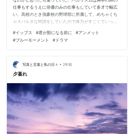
仕事もするうえに俳優のみの仕事もしていて多才で幅広
い。高校のとき強豪校の野球部に所属して、めちゃくち
ゃスパルタな特訓をしていたので体力がすごくていっぱ
い働けるらしい。そんな話はいいんですよ。このドラマ
#
イップス
#
君が獣になる前に
#
アンメット
はイップスになった小説家と刑事が2人で協力して事件を
#
ブルーモーメント
#
ドラマ
解決するお話。軽い気持ちで観られるドラマで面白かっ
た。のに、やっぱり最後の方はシリアスになるし真犯人
が、「おまえかー！」ってなるやつだった。 君が獣にな
る前に 暗い。玉城ティナちゃんが、人気俳優なんだけど
•
写真と言葉と私の日々
2年前
毒ガステロを起こしてしまう。それで主人公北…
夕暮れ