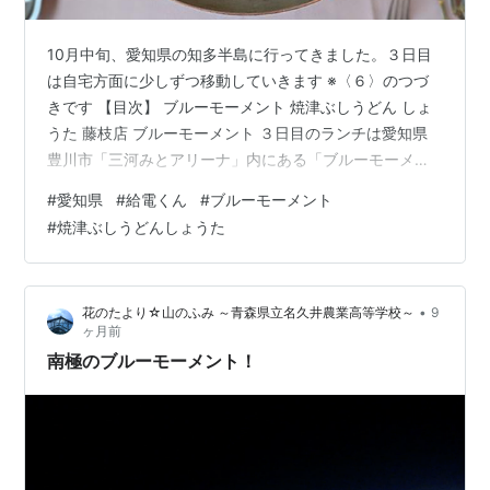
10月中旬、愛知県の知多半島に行ってきました。３日目
は自宅方面に少しずつ移動していきます ※〈６〉のつづ
きです 【目次】 ブルーモーメント 焼津ぶしうどん しょ
うた 藤枝店 ブルーモーメント ３日目のランチは愛知県
豊川市「三河みとアリーナ」内にある「ブルーモーメン
ト」へ 「三河みとアリーナ」の駐車場は１回500円です
#
愛知県
#
給電くん
#
ブルーモーメント
が、レストランを利用すると割引サービスを受けられま
#
焼津ぶしうどんしょうた
す お船がいっぱい♪ 「ブルーモーメント」には、予約を
して行きました。いつもより少しリッチめなランチです
(￣ー￣)ﾆﾔﾘ 10月は結婚記念日がありまして。今年は銀婚
•
花のたより☆山のふみ ～青森県立名久井農業高等学校～
9
式だって、はやいもんだ… 店は賑やかな港町のイタリア
ヶ月前
ンといった感じか…
南極のブルーモーメント！