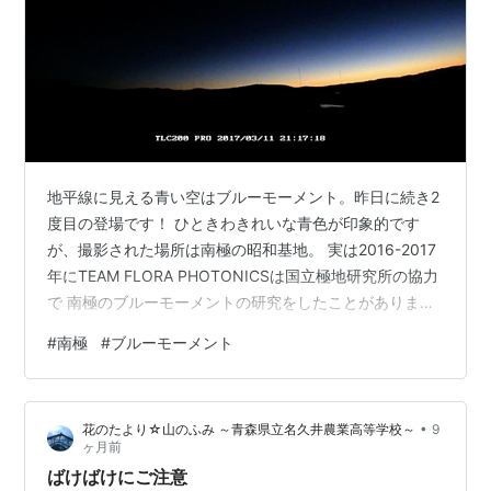
地平線に見える青い空はブルーモーメント。昨日に続き2
度目の登場です！ ひときわきれいな青色が印象的です
が、撮影された場所は南極の昭和基地。 実は2016-2017
年にTEAM FLORA PHOTONICSは国立極地研究所の協力
で 南極のブルーモーメントの研究をしたことがありま
す。 送られてくるタイムラプス撮影された画像はびっく
#
南極
#
ブルーモーメント
りするほど膨大。 これを当時のメンバーがPCを使って
RGB分析を色合いを調べたり 出現時間を調べたもので
す。その結果、現在の日本では30分ぐらいしかないのに
•
花のたより☆山のふみ ～青森県立名久井農業高等学校～
9
南極では3時間以上続くことを明らかにしました。季節は
ヶ月前
3月なので夏の終わり。 夏の南極は「転がる太陽」とい
ばけばけにご注意
うように…