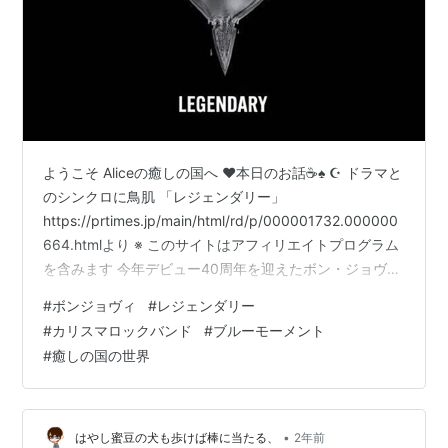
ようこそ Aliceの癒しの国へ ❤本日のお話☕♠ ☪️ ドラマと
のシンクロに鳥肌 「レジェンダリー」
https://prtimes.jp/main/html/rd/p/000001732.000000
664.htmlより ※ このサイトはアフィリエイトプログラム
を含みます 今年デビュー40周年を迎えたボン・ジョヴ
ィ。 今回ドラマの主題歌をリリースされました。 本日
#
ボンジョヴィ
#
レジェンダリー
は、ボン・ジョヴィの世界観が詰まった、ドラマとのシ
#
カリスマロックバンド
#
ブルーモーメント
ンクロに鳥肌が立つ最高の一曲の扉の世界へ、ご案内さ
#
癒しの国の世界
せていただきます🧚 リンク ☪️ ドラマとのシンクロに鳥肌
「レジェンダリー」 ⚜️ 永遠のレジェンド ⚜️ ドラマとの
シンクロが…
•
はやし蜜豆の犬も歩けば棒に当たる、
2年前