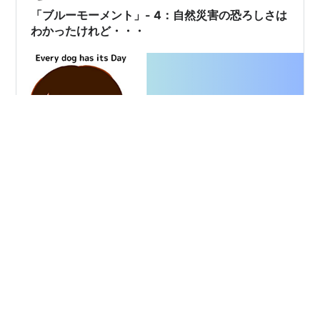
「ブルーモーメント」- 4：自然災害の恐ろしさは
わかったけれど・・・
異常気象で自然災害の多い日本。災害はもはや他人ごと
ではない、身近なものになった。本作で出てくる気象用
語も、初めて耳にした言葉もあるけれど、馴染みの言葉
も多かった。故に、なになに？こんなことになることが
あるんだ。と自然が起こす最強・最悪の災害を目にしな
がら、固唾をのんで救助シーンを見守った。 そういう意