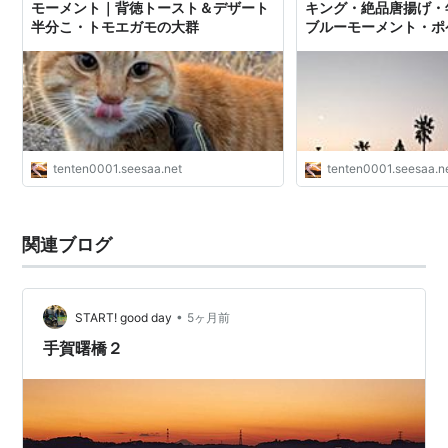
モーメント｜背徳トースト＆デザート
キング・絶品唐揚げ・
半分こ・トモエガモの大群
ブルーモーメント・ポ
ー
tenten0001.seesaa.net
tenten0001.seesaa.n
関連ブログ
•
START! good day
5ヶ月前
手賀曙橋２