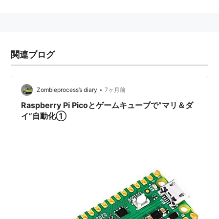
ハンダ付けが必要ないため、何度でも再利用でき、一時
的な試作品を制作したり、電子回路の実験を簡単に行え
るのが特徴。
由来はパンを切る際に使われる「木製のまな板」であ
関連ブログ
る。現在では「試作品のための基盤」という意味で用い
られることも多い。
•
Zombieprocess’s diary
7ヶ月前
Raspberry Pi Picoとゲームキューブで”マリ＆ダ
イ”自動化①
普通のブレッドボード
出版社/メーカー:
スイッチサイエンス
メディア:
エレクトロニクス
この商品を含むブログを見る
ジャンパワイヤ(オス?メス) 10本
セット
出版社/メーカー:
スイッチサイエンス