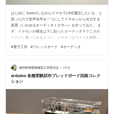
はじめに SwitchしながらスマホでLINE通話したいな、と
思ったので音声信号を一つにしてイヤホンから出力する
装置（いわゆるオーディオミキサ―）を作ってみた。 ま
ず、イヤホンの構造は下に貼ったオーディオテクニカの
ページに書いてあるように、イヤホンはコイルを振動さ
せるアナログ信号が流れている。 なので、とりあえずオ
#
電子工作
#
ブレッドボード
#
オーディオ
ーディオ信号を接続すれば複数の音をイヤホンから同時
に流せる。 www.audio-technica.co.jp 部品の選定・調達
上の理論で行くと、とりあえず2つのオーディオ入力を電
•
気的に接続すれば良いので、最低限の構成で作るならオ
蕗狩軽便図画模型工作部日記
2年前
ーディオジャックが3個（入力用2つ・出力用1つ）あれ…
arduino 各種実験試作ブレッドボード回路コレク
ション