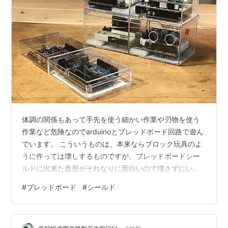
体調の関係もあって手先を使う細かい作業や刃物を使う
作業など危険なのでarduinoとブレッドボード回路で遊ん
でいます。 こういうものは、本来ならブロック玩具のよ
うに作っては壊しするものですが、ブレッドボードシー
ルドに出来た造形がそれなりに面白いので壊さずにいる
ものをちょうど良いクリアケースに入れて飾ってみまし
#
ブレッドボード
#
シールド
た。 なかなか良いです。ただ、こうやって飾ってしまう
といよいよ壊しにくくなるのが問題です。 たまたまいろ
んなarduinoのバージョンやブレッドボードシールドを複