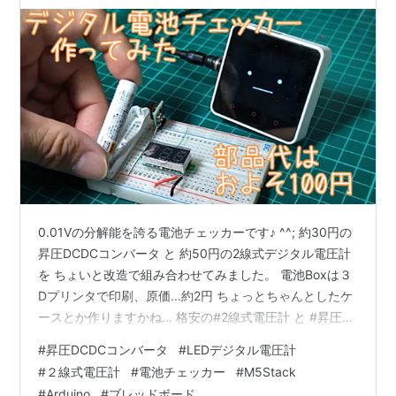
0.01Vの分解能を誇る電池チェッカーです♪ ^^; 約30円の
昇圧DCDCコンバータ と 約50円の2線式デジタル電圧計
を ちょいと改造で組み合わせてみました。 電池Boxは３
Dプリンタで印刷、原価...約2円 ちょっとちゃんとしたケ
ースとか作りますかね... 格安の#2線式電圧計 と #昇圧
DCDC 組み合わせて約100円で構成した0.01Vまで測れる
#
昇圧DCDCコンバータ
#
LEDデジタル電圧計
高分解能デジタル電池チェッカー...^^;#ｽﾀｯｸﾁｬﾝ も感心し
#
２線式電圧計
#
電池チェッカー
#
M5Stack
てます♪0.02Vまで測れるように改造した2線式電圧計
#
Arduino
#
ブレッドボード