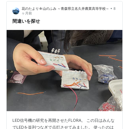
•
花のたより☆山のふみ ～青森県立名久井農業高等学校～
8
ヶ月前
間違いを探せ
LED信号機の研究を再開させたFLORA。 この日はみんな
でLEDを並列つなぎで点灯させてみました。 使ったのは