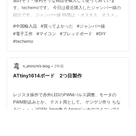
面白そう・便利そうな商品を輸入して使ってみていま
す。techemoです。 今日は最近購入したジャンパー線の
紹介です。 ジャンパー線 特徴は ・オスオス、オスメ
ス、メスメスが各40本 ・ちょうどいい長さ（11.5cm）
#
中国輸入品
#
買ってよかった
#
ジャンパー線
・安い（３００円） 使い道は 電子工作で使っています
#
電子工作
#
マイコン
#
ブレッドボード
#
DIY
ブレッドボードという穴がいっぱい空いているボードに
#
techemo
挿すことで電気を流すことができ はんだ付けしなくても
回路をつないで動作確認ができます 最初は束になってま
すが1本ずつちぎって使います メスメスのジャンパー線は
ピンに挿して使…
•
n_shinichi’s blog
2年前
ATtiny1614ボード 2つ目製作