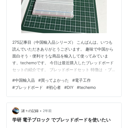
275記事目（中国輸入品シリーズ） こんばんは。いつも
読んでいただきありがとうございます。 趣味で中国から
面白そう・便利そうな商品を輸入して使ってみていま
す。techemoです。 今日は最近購入したブレッドボード
セットの紹介です。 ブレッドボードセット 特徴は ・ブ
レッドボードとジャンパー線のセット オスメス、オスオ
#
中国輸入品
#
買ってよかった
#
電子工作
ス、メスメスが４０本ずつ ・コンパクトで邪魔にならな
#
ブレッドボード
#
初心者
#
DIY
#
techemo
い ・安い（５００円） ジャンパー線だけでも３００円す
るのでセットの方がお得 ブレッドボードとは ブレッドボ
ードは、はんだ付け不要で電子部品を差し込むだけで回
路が作れる便利なツールです。試作や実験に最適で、何
•
諸々の記録
2年前
度でも組み換えができま…
学研 電子ブロック でブレッドボードを使いたい