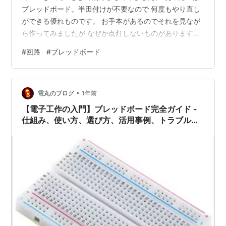
ブレッドボード。半田付けが不要なので 何度もやり直し
ができる優れものです。 お手本があるのでそれを見なが
ら作ってみましたが なぜか点灯しないものがあります。
こうなると目に見えない回路の電流の流れを 配線をたど
#
回路
#
ブレッドボード
りながら、ずっと目で追っていく必要があります。 する
と発見！差し込む穴が、ひとつずれていたようです。 Jr.
にもやってもらいましたが、こちらもひとつ点灯しませ
•
ん。 配線を追っても原因は不明。少々悩みましたが原因
電丸のブログ
1年前
発見！ LEDの長さの違う2本の脚、つまりアソードとカソ
【電子工作の入門】ブレッドボード完全ガイド -
ードを差し込…
仕組み、使い方、選び方、活用事例、トラブルシ
ューティングまで徹底解説