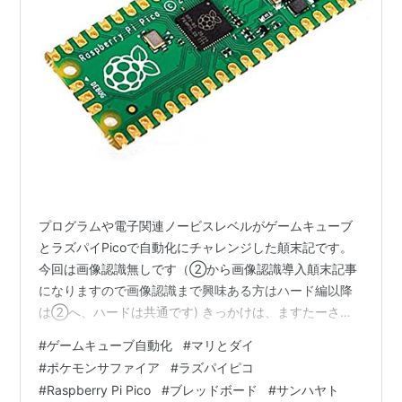
メディア:
エレクトロニクス
購入
: 1人
クリック
: 1回
この商品を含むブログを見る
プログラムや電子関連ノービスレベルがゲームキューブ
とラズパイPicoで自動化にチャレンジした顛末記です。
今回は画像認識無しです（②から画像認識導入顛末記事
になりますので画像認識まで興味ある方はハード編以降
は②へ、ハードは共通です) きっかけは、ますたーさん
の 【アースリボン】ゲームキューブ「ポケモンコロシア
#
ゲームキューブ自動化
#
マリとダイ
ム」100人抜き自動化【バトル山】 - ますたーの忘備録
#
ポケモンサファイア
#
ラズパイピコ
を拝見し興味をもち、必須条件の「カイオーガ」「ホエ
#
Raspberry Pi Pico
#
ブレッドボード
#
サンハヤト
ルオー」をレベル１００に育てる為にGBAサファイアの