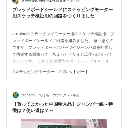
•
数持っているのでこういう遊びができてしまうのが良く
蕗狩軽便図画模型工作部日記
2年前
ないのですが、これも楽しみの一つと開き直ってこしば
ブレッドボードシールドにステッピングモーター
らくの間保存するつもりです。…
用スケッチ検証用の回路をつくりました
arduinoのステッピングモーター用のスケッチ検証用にブ
レッドボードシールドに回路を組みました。 毎回思うの
ですが、ブレッドボードにパーツやジャンパ線を配置し
て構築する回路って、ちょっとデザイン工作っぽくって
楽しいです。 これで鉄道模型のターンテーブルをうまく
回せないかなと。スケッチよりもターンテーブルそのも
#
ステッピングモーター
#
ブレッドボード
のの工作の方が問題だと思いますが、現状これくらいの
ことをするので精一杯の状況なので…… 現在安価に出回
っているステッピングモーター28BYJ-48は、１回転／
•
2048ステップ、ステップ角0.175度と15度ずつ回すよう
techemo（てけも）のブログ
2年前
なターンテーブルの用途にはあまり都合が良くないの
【買ってよかった中国輸入品】ジャンパー線～特
で、１回転／120ステ…
徴は？使い道は？～