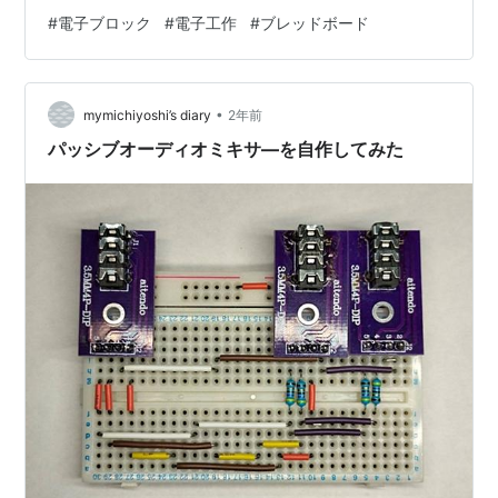
レッドボードが使えないかなと考えてみた。そうすれば
#
電子ブロック
#
電子工作
#
ブレッドボード
↓ のようなFMモジュールなんか使って簡単にFMラジオ
作れたりするのになと思ったので、試しに一番小さいブ
レッドボードに穴を開けてみた けど、横幅が少し大きく
•
て入らない・・ うーん。ブレッドボードそのままは取付
mymichiyoshi’s diary
2年前
できなさそうなので、ブレッドボードを取り付ける台座
パッシブオーディオミキサ―を自作してみた
を3…