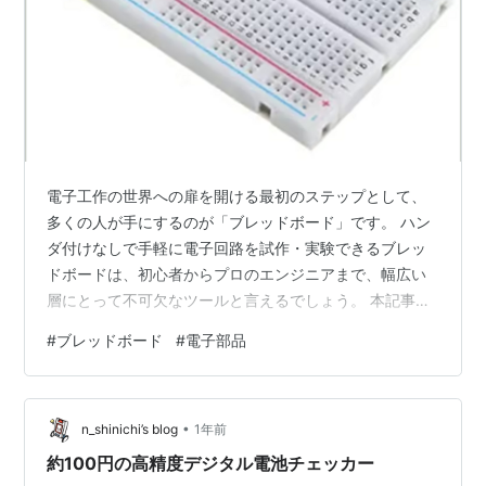
電子工作の世界への扉を開ける最初のステップとして、
多くの人が手にするのが「ブレッドボード」です。 ハン
ダ付けなしで手軽に電子回路を試作・実験できるブレッ
ドボードは、初心者からプロのエンジニアまで、幅広い
層にとって不可欠なツールと言えるでしょう。 本記事で
は、ブレッドボードの基本的な仕組みから、具体的な使
#
ブレッドボード
#
電子部品
い方、選び方のポイント、様々な活用事例、そして遭遇
しやすいトラブルとその解決方法までを徹底的に解説し
ます。 この記事を読めば、あなたもブレッドボードを自
•
由自在に使いこなし、電子工作の楽しさを存分に味わえ
n_shinichi’s blog
1年前
るようになるはずです。 なぜ電子工作の入門にブレッド
約100円の高精度デジタル電池チェッカー
ボードが最適なのか？ 電子工作を始める際、…