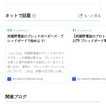
レベル上げ定番「マリ＆ダイ」の111番道路固定後の自動
化をしてみました。 当初AruduinoUnoとNanoEveryにて
ネットで話題
もっと見る
自動化に…
64
41
ブックマーク
ブックマーク
武蔵野電波のブレッドボーダーズ - ブ
【武蔵野電波のプロト
レッドボードで始めよう!
入門! ブレッドボード
こんにちは、武蔵野電波のブレッドボーダー
ズです。この連載記事では、ブレッドボード
を使った電子回路作りを紹介していきたいと
思います。 最初に、ブレッドボードというも
のについて。これは、多数の穴が空いた樹脂
製のボードで、穴には電子部品やリード線を
pc.watch.impress.co.jp
pc.watch.impress.co.
直接挿すことができます。穴は内部で電気
的・規則的に連結さ...
関連ブログ