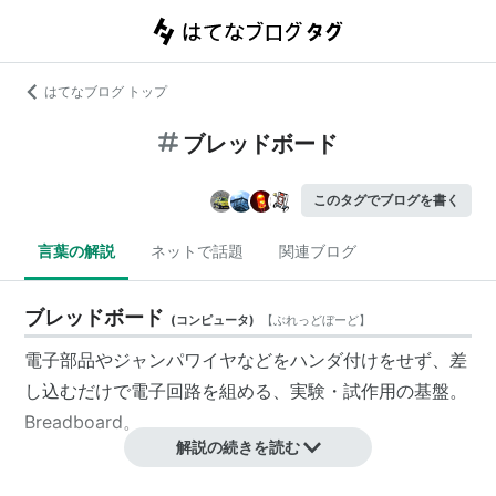
はてなブログ トップ
ブレッドボード
このタグでブログを書く
言葉の解説
ネットで話題
関連ブログ
ブレッドボード
(
コンピュータ
)
【
ぶれっどぼーど
】
電子部品やジャンパワイヤなどをハンダ付けをせず、差
し込むだけで電子回路を組める、実験・試作用の基盤。
Breadboard。
解説の続きを読む
概要