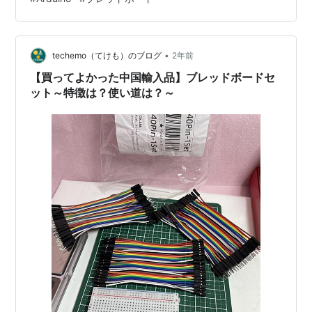
https://t.co/CgHTkgrFxR0.1Vで起動できる昇圧コンバー
タhttps://t.co/wVUCpfM…
•
techemo（てけも）のブログ
2年前
【買ってよかった中国輸入品】ブレッドボードセ
ット～特徴は？使い道は？～