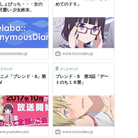
 しょびっち・・・女の
めてのドＳ」
可愛い 少女終末..
さんのいろんな「属性」が楽しめる喫茶店で、
か）が店長にリクエストされたのはなんと「ド
うちに、意外と「ドS」の才能が開花してしま
褒美、倒錯的ワーキングコメディ4コマ！
nond.hatelabo.jp
www.nicovideo.jp
isual.com/comics/book/index.php?cid=990
8
ックマーク
ブックマーク
アニメ「ブレンド・S」第
ブレンド・S 第3話「デー
V
トのち１８禁」
1) (まんがタイムKRコミックス)
27
ク
ww.youtube.com
www.nicovideo.jp