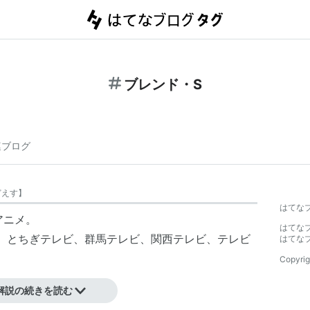
ブレンド・S
連ブログ
どえす
】
はてな
アニメ。
はてな
BS11、とちぎテレビ、群馬テレビ、関西テレビ、テレビ
はてな
Copyrig
解説の続きを読む