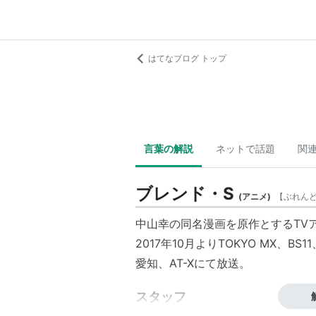
はてなブログ トップ
言葉の解説
ネットで話題
関
ブレンド・S
(
アニメ
)
【
ぶれん
中山幸の同名漫画を原作とするTV
2017年10月よりTOKYO MX、
愛知、AT-Xにて放送。
スタッフ