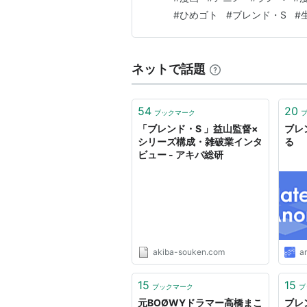
主題歌
事を意識している描写(こんな
#
ひめゴト
#
ブレンド・S
#
苺(1号)カプ：女装男子と男装
オープニングテーマ「ぼなぺてぃー
作詞：こだまさおり / 作曲・編
ネットで話題
里、春野杏）
エンディングテーマ「デタラメなマ
54
20
ブックマーク
作詞：こだまさおり / 作曲・
「ブレンド・S 」益山監督×
ブレ
頭明里、春野杏）
シリーズ構成・雑破業インタ
る
ビュー - アキバ総研
リスト::アニメ作品//タイトル/は行
ブレンド・S
(
マンガ
)
【
ぶれん
中山幸の4コマ漫画。
まんがタイムきららキャラット（芳
akiba-souken.com
a
載中。
15
15
TVアニメ化が決定。
ブックマーク
ブ
元BOØWYドラマー高橋まこ
ブレ