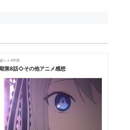
2) (まんがタイムKRコミックス)
27
ク
•
記～
4年前
期第8話◇その他アニメ感想
3) (まんがタイムKRコミックス)
27
ク