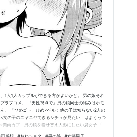
es
（アニプレックス、芳文社、木下グループ、ドリコ
ツシード、ローソン）
、1人1人カップルができる方がよいかと。 男の娘それ
プラブコメ。 『男性視点で』男の娘同士の絡みはホモ
ん。 「ひめゴト」ひめ×ベル：他の子は知らない2人の
の娘×女の子のニヤニヤできるシチュが見たい。はよくっつ
り×美雨カプ：男の娘を着せ替え人形にしたい腐女子 「生
×照井有栖カプ：歪な持ちつ持たれつ関係性 ヒロインの
漫画感想
#
おねショタ
#
男の娘
#
女装男子