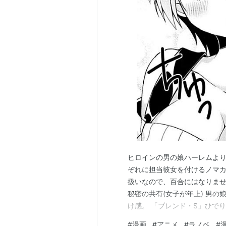
音楽：菊谷知樹
音楽制作：アニプレックス
アニメーション制作：A-1 Pictur
製作：ブレンド・S製作委員会
ム、関西テレビ放送、コンテン
キャスト
桜ノ宮苺香：和氣あず未
日向夏帆：鬼頭明里
星川麻冬：春野杏
天野美雨：種崎敦美
ヒロインの男の娘ハーレムより
神崎ひでり(男の娘)：徳井青空
ぞれに担当彼女を付けるノマカ
ディーノ：前野智昭
扱いなので、百合にはなりませ
秋月紅葉：鈴木達央
秘密の共有(女子が年上) 男
桜ノ宮愛香：松嵜麗
け感。 「ブレンド・S」ひで
徒会にも穴はある!」尾鳥たん
#
漫画
#
アニメ
#
ラノベ
#